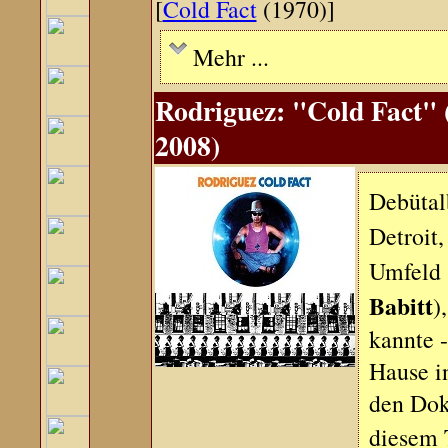
[
Cold Fact
(1970)]
Mehr ...
Rodriguez: "Cold Fact" (
2008)
Debütal
Detroit
Umfeld (
Babitt
)
kannte 
Hause i
den Dok
diesem 