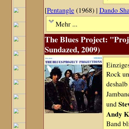
[
Pentangle
(1968) |
Dando Sha
Mehr ...
The Blues Project: "Proj
Sundazed, 2009)
Einziges
Rock un
deshalb
Jamband
Ste
und
Andy K
Band bl