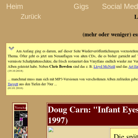
Heim
Gigs
Social Med
Zurück
L
(mehr oder weniger) es
Am Anfang ging es darum, auf dieser Seite Wiederveröffentlichungen vorzustellen,
Thema. Öfter geht es jetzt um Neuauflagen von alten CDs, die es bisher garnicht auf
vermisste Schallplattenschätze, die frisch restauriert den Vinylfans endlich wieder zur Ve
Alben geleistet habe. Neben
Chris Bowden
sind das z. B.
Lloyd McNeill
und das
Art E
(19.10.2018)
... manchmal muss man sich mit MP3-Versionen von verschollenen Alben zufrieden geben
Taggett
aus den Tiefen der 70er ...
(01.01.2010)
Doug Carn: "Infant Eyes
Vorschau
1997)
Die spä