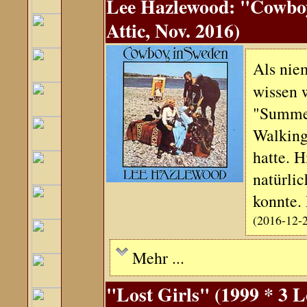
Lee Hazlewood: "Cowboy
Attic, Nov. 2016)
Als nie
wissen w
"Summer
Walking
hatte. H
natürlic
konnte.
(2016-12-
Mehr ...
"Lost Girls" (1999 * 3 