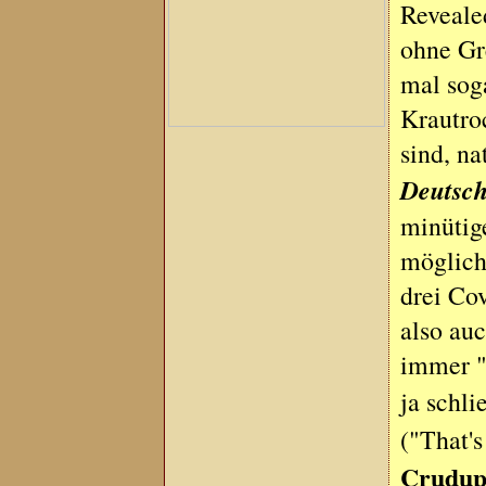
Revealed
ohne Gr
mal sog
Krautro
sind, na
Deutsc
minütig
möglich
drei Co
also au
immer "
ja schli
("That'
Crudu