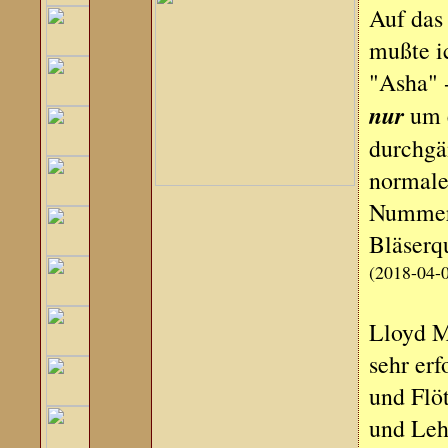
Auf das
mußte i
"Asha" -
nur
um e
durchgä
normale
Nummer 
Bläserqu
(2018-04-
Lloyd Mc
sehr erf
und Flöt
und Lehr