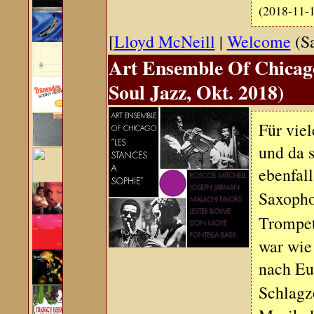
(2018-11-
[
Lloyd McNeill
|
Welcome
(Sa
Art Ensemble Of Chicago
Soul Jazz, Okt. 2018)
Für viel
und da s
ebenfall
Saxopho
Trompe
war wie
nach Eu
Schlagz