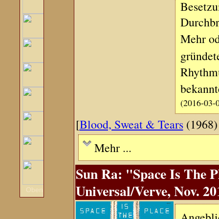
Besetzu
Durchbru
Mehr od
gründet
Rhythmu
bekannt
(2016-03-
[
Blood, Sweat & Tears
(1968)
Mehr ...
Sun Ra: "Space Is The P
Universal/Verve, Nov. 20
Oben
Angeblic