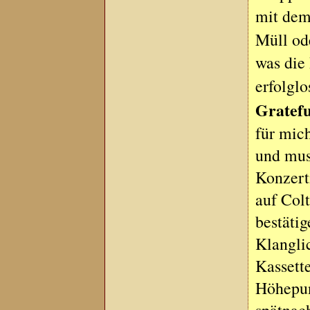
mit dem
Müll od
was die
erfolgl
Gratef
für mic
und mus
Konzert
auf Colt
bestäti
Klanglic
Kassett
Höhepun