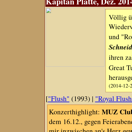
Kapitän Platte, Dez. 201
Völlig 
Wiederv
und "Ro
Schneid
ihren z
Great T
herausg
(2014-12-
[
"Flush"
(1993) |
"Royal Flush
MUZ Clu
Konzerthighlight:
dem 16.12., gegen Feieraben
mir inzwischen an's Herz g