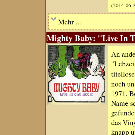
(2014-06-
Mehr ...
Mighty Baby: "Live In T
An ander
"Lebzei
titellos
noch un
1971. Be
Name sc
gefunde
das Vin
knapp un