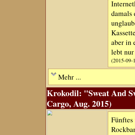
Interne
damals 
unglaub
Kassett
aber in
lebt nu
(2015-09-
Mehr ...
Krokodil: "Sweat And Sw
Cargo, Aug. 2015)
Fünftes
Rockban