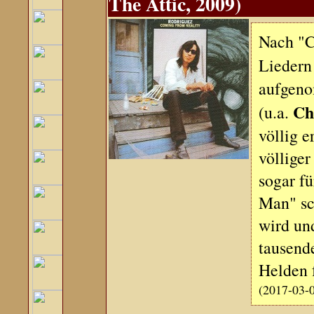
The Attic, 2009)
Nach "C
Liedern
aufgeno
Ch
(u.a.
völlig e
völliger
sogar f
Man" sc
wird un
tausende
Helden f
(2017-03-