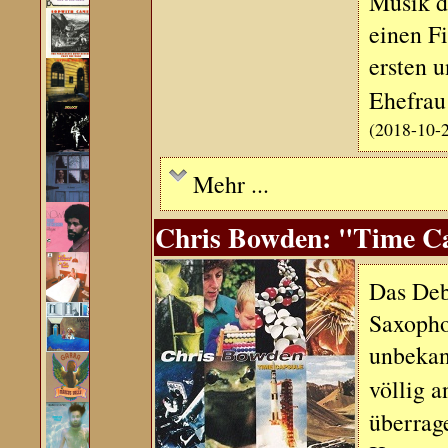
Musik d
einen Fi
ersten u
Ehefrau
(2018-10-
Mehr ...
Chris Bowden: "Time Cap
Das Deb
Saxopho
unbekan
völlig 
überrage