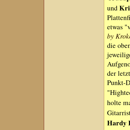
Kri
und
Platten
etwas "
by Kroko
die obe
jeweilig
Aufgeno
der letz
Punkt-D
"Highte
holte m
Gitarri
Hardy 