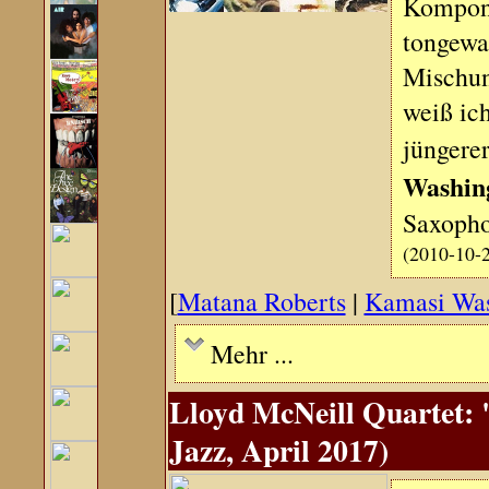
Komponis
tongewa
Mischun
weiß ich
jüngerer
Washin
Saxopho
(2010-10-
[
Matana Roberts
|
Kamasi Was
Mehr ...
Lloyd McNeill Quartet: 
Jazz, April 2017)