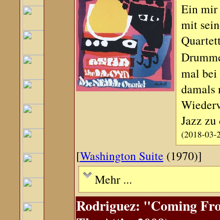
Ein mir 
mit sei
Quartett
Drumm
mal bei
damals n
Wiederv
Jazz zu
(2018-03-
[
Washington Suite
(1970)]
Mehr ...
Rodriguez: "Coming From