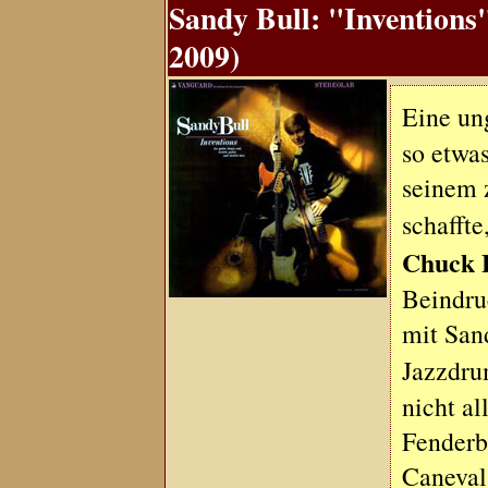
Sandy Bull: "Inventions
2009)
Eine un
so etwas
seinem 
schaffte
Chuck 
Beindru
mit San
Jazzdr
nicht al
Fenderb
Caneval