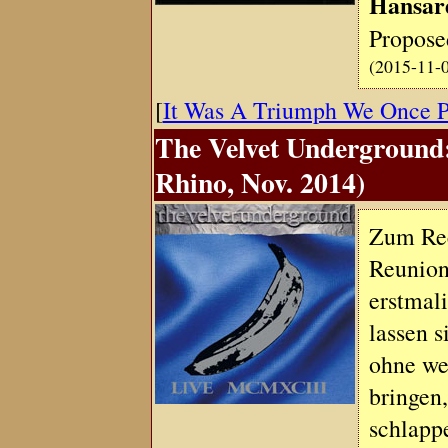
Hansar
Propose
(2015-11-
[
It Was A Triumph We Once 
The Velvet Underground
Rhino, Nov. 2014)
Zum Rec
Reunion
erstmali
lassen 
ohne we
bringen,
schlapp