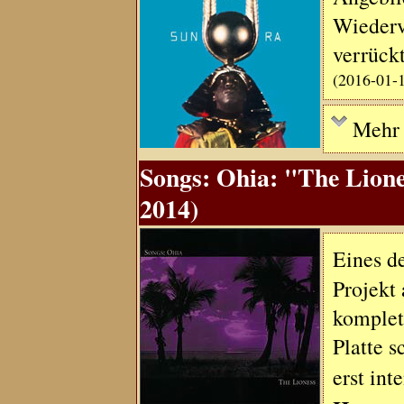
Wiederv
verrück
(2016-01-
Mehr .
Songs: Ohia: "The Lione
2014)
Eines d
Projekt 
komplet
Platte s
erst in