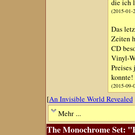
die ich 
(2015-01-
Das let
Zeiten h
CD besor
Vinyl-Wi
Preises 
konnte!
(2015-09-
[
An Invisible World Revealed
Mehr ...
The Monochrome Set: "El