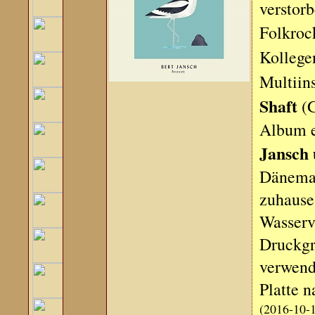
verstorb
Folkro
Kolleg
Multiin
Shaft
(G
Album e
Jansch 
Dänemar
zuhause
Wasserv
Druckgra
verwende
Platte n
(2016-10-