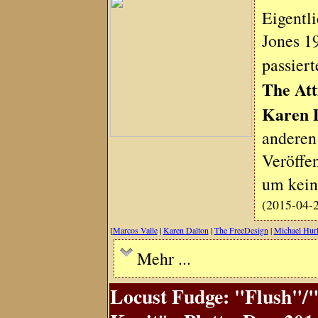
Eigentl
Jones 1
passier
The Att
Karen 
anderen
Veröffe
um kei
(2015-04-
[
Marcos Valle
|
Karen Dalton
|
The FreeDesign
|
Michael Hur
Mehr ...
Locust Fudge: "Flush"/"