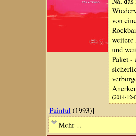
Na, das
Wiederv
von eine
Rockban
weitere 
und wei
Paket - 
sicherli
verborg
Anerke
(2014-12-
[
Painful
(1993)]
Mehr ...