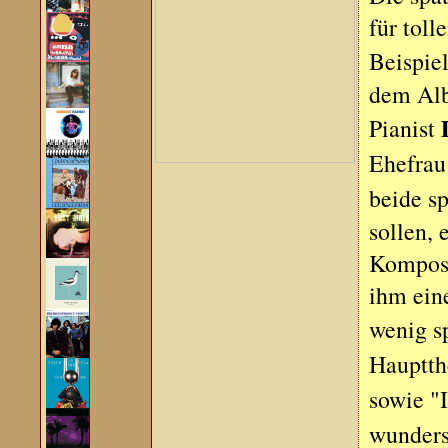
für toll
Beispiel
dem Alb
Pianist
Ehefra
beide sp
sollen,
Komposi
ihm ein
wenig s
Hauptth
sowie "
wunders