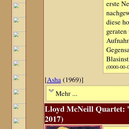
erste N
nachgew
diese h
geraten
Aufnahm
Gegensa
Blasins
(0000-00-
[
Asha
(1969)]
Mehr ...
Lloyd McNeill Quartet: 
2017)