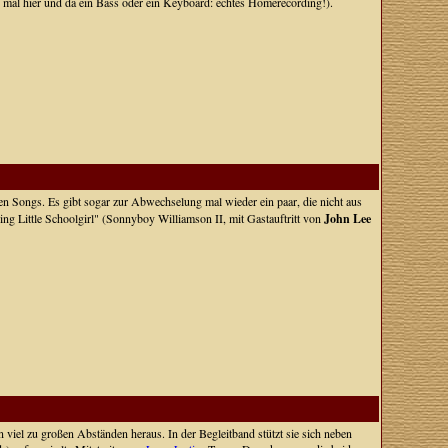
 mal hier und da ein Bass oder ein Keyboard: echtes Homerecording!).
n Songs. Es gibt sogar zur Abwechselung mal wieder ein paar, die nicht aus
ng Little Schoolgirl" (Sonnyboy Williamson II, mit Gastauftritt von
John Lee
viel zu großen Abständen heraus. In der Begleitband stützt sie sich neben