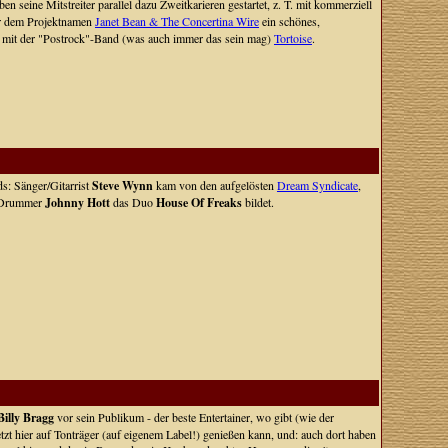
en seine Mitstreiter parallel dazu Zweitkarieren gestartet, z. T. mit kommerziell
er dem Projektnamen
Janet Bean & The Concertina Wire
ein schönes,
 mit der "Postrock"-Band (was auch immer das sein mag)
Tortoise
.
ds: Sänger/Gitarrist
Steve Wynn
kam von den aufgelösten
Dream Syndicate
,
 Drummer
Johnny Hott
das Duo
House Of Freaks
bildet.
Billy Bragg
vor sein Publikum - der beste Entertainer, wo gibt (wie der
tzt hier auf Tonträger (auf eigenem Label!) genießen kann, und: auch dort haben