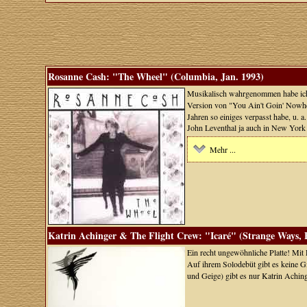
Rosanne Cash: "The Wheel" (Columbia, Jan. 1993)
Musikalisch wahrgenommen habe ich 
Version von "You Ain't Goin' Nowhe
Jahren so einiges verpasst habe, u. a
John Leventhal ja auch in New York
Mehr ...
Katrin Achinger & The Flight Crew: "Icaré" (Strange Ways, 
Ein recht ungewöhnliche Platte! Mit
Auf ihrem Solodebüt gibt es keine 
und Geige) gibt es nur Katrin Aching