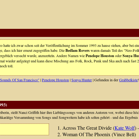
 hatte ich zwar schon seit der Veröffentlichung im Sommer 1993 zu hause stehen, aber bei ei
, dass ich hier erneut zugegriffen habe. Die
Bedlam Rovers
waren damals Teil des "Neo-Fol
rgeblich versucht wurde, anzuzetteln. Andere Namen wie
Penelope Houston
oder
Sonya Hu
mal wieder aufgelegt und kann diese Mischung aus Folk, Rock, Punk und Ska auch nach fast 2
och toll.
Sounds Of San Francisco"
|
Penelope Houston
|
Sonya Hunter
| Gefunden in der
Grabbelkiste
!
993)
iberin, stellt Nanci Griffith hier ihre Lieblingssongs von anderen Autoren vor, wobei diese hö
hkarätige Versammlung von Songs und Songwritern habe ich selten gehört - und das Ergebnis 
Across The Great Divide (
Kate Wolf
) 
Woman Of The Phoenix (Vince Bell)