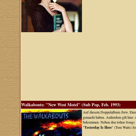
Walkabouts: "New West Motel" (Sub Pop, Feb. 1993)
Auf diesem Doppelalbum (bzw. Einze
gemacht haben. Außerdem gilt hier: de
bekommen. Neben den tollen Songs vo
"
Yesterday Is Here
" (Tom Waits) f