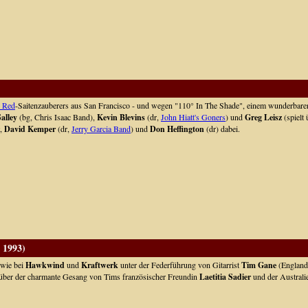
 Red
-Saitenzauberers aus San Francisco - und wegen "110° In The Shade", einem wunderbare
alley
(bg, Chris Isaac Band),
Kevin Blevins
(dr,
John Hiatt's Goners
) und
Greg Leisz
(spielt 
,
David Kemper
(dr,
Jerry Garcia Band
) und
Don Heffington
(dr) dabei.
 1993)
wie bei
Hawkwind
und
Kraftwerk
unter der Federführung von Gitarrist
Tim Gane
(England
rüber der charmante Gesang von Tims französischer Freundin
Laetitia Sadier
und der Australi
!