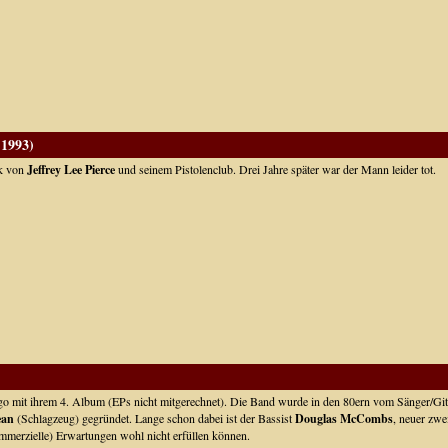
 1993)
k von
Jeffrey Lee Pierce
und seinem Pistolenclub. Drei Jahre später war der Mann leider tot.
ago mit ihrem 4. Album (EPs nicht mitgerechnet). Die Band wurde in den 80ern vom Sänger/G
ean
(Schlagzeug) gegründet. Lange schon dabei ist der Bassist
Douglas McCombs
, neuer zwei
mmerzielle) Erwartungen wohl nicht erfüllen können.