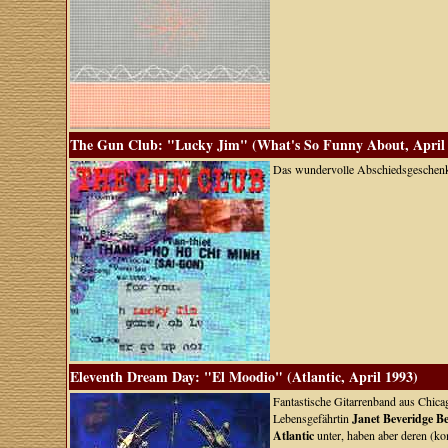
The Gun Club: "Lucky Jim" (What's So Funny About, April
Das wundervolle Abschiedsgeschen
Eleventh Dream Day: "El Moodio" (Atlantic, April 1993)
Fantastische Gitarrenband aus Chic
Lebensgefährtin
Janet Beveridge B
Atlantic
unter, haben aber deren (ko