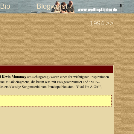
Bio
Blogwurst
1994 >>
nd
Kevin Mummey
am Schlagzeug) waren einer der wichtigsten Inspirationen
ür eine Musik eingesetzt, die kaum was mit Folkgeschrammel und "MTV-
 das erstklassige Songmaterial von Penelope Houston: "Glad I'm A Girl",