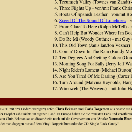
Tecumseh Valley (Townes van Zandt) -
Three Flights Up - von/mit Frank Chris
Boots Of Spanish Leather - von/mit B
Speed Of The Sound Of Loneliness
- v
From Clare To Here (Ralph McTell) -
Can't Help But Wonder Where I'm Bou
Do Re Mi (Woody Guthrie) - mit Guy 
This Old Town (Janis Ian/Jon Vezner)
Comin' Down In The Rain (Buddy Mo
Ten Degrees And Getting Colder (Gord
Morning Song For Sally (Jerry Jeff Wa
Night Rider's Lament (Michael Burton
Are You Tired Of Me Darling (Carter 
Turn Around (Malvina Reynolds, Harry
Wimoweh (The Weavers) - mit John Har
l-CD mit drei Liedern weniger!) liefen
Chris Eckman
und
Carla Torgerson
aus Seattle mit 
r Prophet zählt nichts im eigenen Land. In Europa haben sie die treuesten Fans und veröffentli
n Chris Eckman sei an dieser Stelle noch auf die Coverversion von "
Snake Nountain Blue
indet man dagegen nur auf dem Vinyl-Doppelalbum oder der CD-Single "Jack Candy".