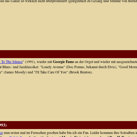
Und das Ganze ist wirklich nicht überproduziert (gelegentlich zu Gesang und Stimme von Bernd
To The Silence
" (1991), wieder mit
Georgie Fame
an der Orgel und wieder mit ausgezeichnete
amt Blues- und Jazzklassiker: "Lonely Avenue" (Doc Pomus, bekannt durch Elvis), "Good Morni
" (James Moody) und "I'll Take Care Of You" (Brook Benton).
993)
ce
zum ersten mal im Fernsehen gesehen habe bin ich ein Fan. Leider kommen ihre Soloalben in 