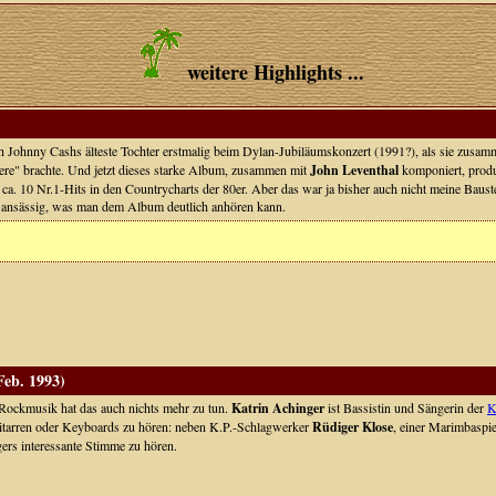
weitere Highlights ...
Johnny Cashs älteste Tochter erstmalig beim Dylan-Jubiläumskonzert (1991?), als sie zusa
re" brachte. Und jetzt dieses starke Album, zusammen mit
John Leventhal
komponiert, produ
. ca. 10 Nr.1-Hits in den Countrycharts der 80er. Aber das war ja bisher auch nicht meine Baust
 ansässig, was man dem Album deutlich anhören kann.
Feb. 1993)
 Rockmusik hat das auch nichts mehr zu tun.
Katrin Achinger
ist Bassistin und Sängerin der
K
Gitarren oder Keyboards zu hören: neben K.P.-Schlagwerker
Rüdiger Klose
, einer Marimbaspie
ers interessante Stimme zu hören.