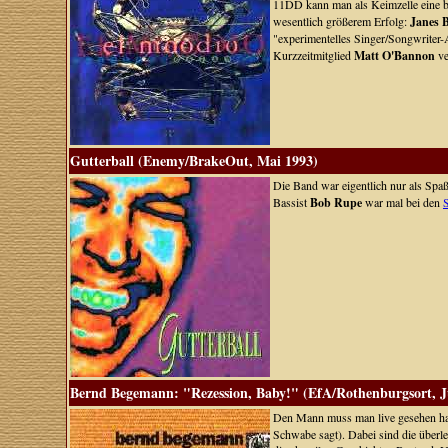
11DD kann man als Keimzelle eine br
wesentlich größerem Erfolg:
Janes 
"experimentelles Singer/Songwriter
Kurzzeitmitglied
Matt O'Bannon
ve
Gutterball (Enemy/BrakeOut, Mai 1993)
Die Band war eigentlich nur als Spaß
Bassist
Bob Rupe
war mal bei den
S
Bernd Begemann: "Rezession, Baby!" (EfA/Rothenburgsort, J
Den Mann muss man live gesehen habe
Schwabe sagt). Dabei sind die überle