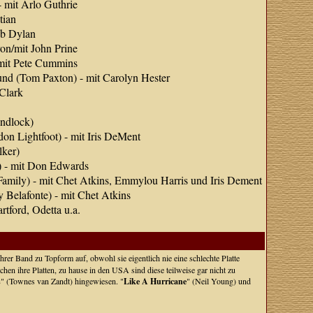
 mit Arlo Guthrie
tian
ob Dylan
on/mit John Prine
 mit Pete Cummins
nd (Tom Paxton) - mit Carolyn Hester
Clark
ndlock)
on Lightfoot) - mit Iris DeMent
lker)
) - mit Don Edwards
Family) - mit Chet Atkins, Emmylou Harris und Iris Dement
 Belafonte) - mit Chet Atkins
tford, Odetta u.a.
ihrer Band zu Topform auf, obwohl sie eigentlich nie eine schlechte Platte
chen ihre Platten, zu hause in den USA sind diese teilweise gar nicht zu
s
" (Townes van Zandt) hingewiesen. "
Like A Hurricane
" (Neil Young) und