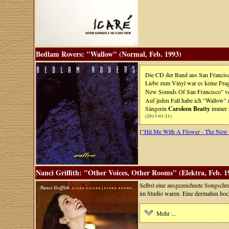
Bedlam Rovers: "Wallow" (Normal, Feb. 1993)
Die CD der Band aus San Francisco
Liebe zum Vinyl war es keine Frage
New Sounds Of San Francisco" ve
Auf jeden Fall habe ich "Wallow" 
Sängerin
Caroleen Beatty
immer n
(2013-01-21)
[
"Hit Me With A Flower - The New 
Nanci Griffith: "Other Voices, Other Rooms" (Elektra, Feb. 1
Selbst eine ausgezeichnete Songschre
im Studio waren. Eine dermaßen hoc
Mehr ...