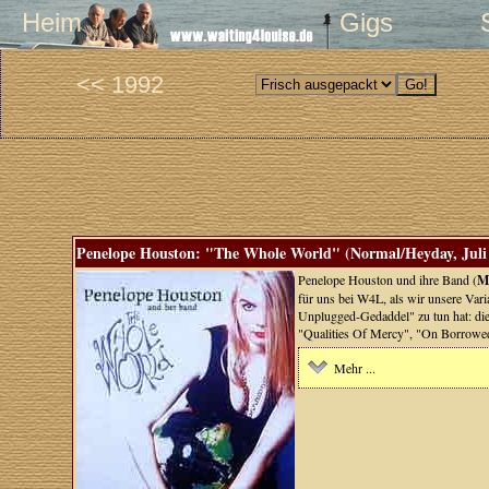
Heim
Gigs
<< 1992
Penelope Houston: "The Whole World" (Normal/Heyday, Juli
Penelope Houston und ihre Band (
M
für uns bei W4L, als wir unsere Var
Unplugged-Gedaddel" zu tun hat: die 
"Qualities Of Mercy", "On Borrowed
Mehr ...