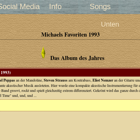
Social Media
Info
Songs
Unten
Michaels Favoriten 1993
Das Album des Jahres
 1993)
el Peppas
an der Mandoline,
Steven Strauss
am Kontrabass,
Eliot Nemzer
an der Gitarre u
iante akustischer Musik ausloteten. Hier wurde eine kompakte akustische Instrumentierung f
Band groovt, rockt und spielt gleichzeitig extrem differenziert. Gekrönt wird das ganze durch
 Time" und, und, und ...