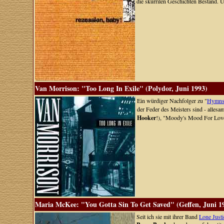
die skurrilen Geschichten Bestand. 
Van Morrison: "Too Long In Exile" (Polydor, Juni 1993)
Ein würdiger Nachfolger zu "
Hymns 
der Feder des Meisters sind - alles
Hooker
!), "Moody's Mood For Love
Maria McKee: "You Gotta Sin To Get Saved" (Geffen, Juni 1
Seit ich sie mit ihrer Band
Lone Justi