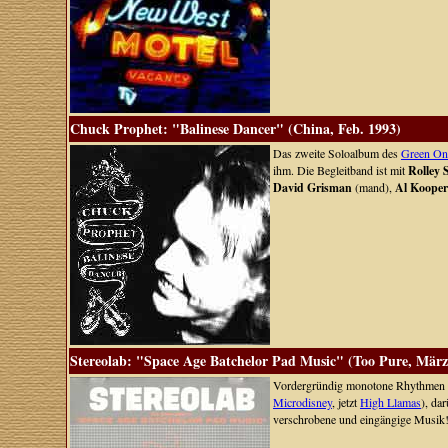
Chuck Prophet: "Balinese Dancer" (China, Feb. 1993)
Das zweite Soloalbum des
Green On
ihm. Die Begleitband ist mit
Rolley S
David Grisman
(mand),
Al Kooper
Stereolab: "Space Age Batchelor Pad Music" (Too Pure, März
Vordergründig monotone Rhythmen 
Microdisney
, jetzt
High Llamas
), da
verschrobene und eingängige Musik