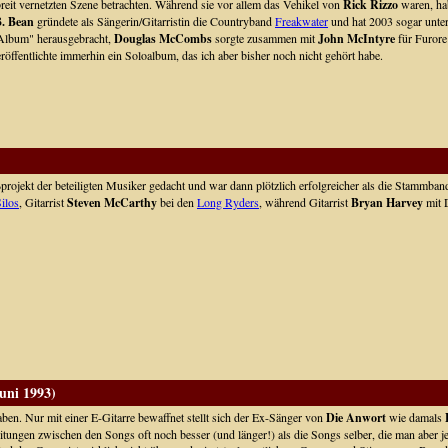
eit vernetzten Szene betrachten. Während sie vor allem das Vehikel von
Rick Rizzo
waren, hab
B. Bean
gründete als Sängerin/Gitarristin die Countryband
Freakwater
und hat 2003 sogar unt
-Album" herausgebracht,
Douglas McCombs
sorgte zusammen mit
John McIntyre
für Furore
röffentlichte immerhin ein Soloalbum, das ich aber bisher noch nicht gehört habe.
projekt der beteiligten Musiker gedacht und war dann plötzlich erfolgreicher als die Stammban
ilos
, Gitarrist
Steven McCarthy
bei den
Long Ryders
, während Gitarrist
Bryan Harvey
mit
uni 1993)
n. Nur mit einer E-Gitarre bewaffnet stellt sich der Ex-Sänger von
Die Anwort
wie damals
itungen zwischen den Songs oft noch besser (und länger!) als die Songs selber, die man aber je