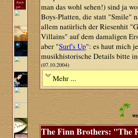
Auch
man das wohl sehen!) sind ja w
gut ...
Boys-Platten, die statt "Smile" 
allem natürlich der Riesenhit "
Villains" auf dem damaligen Ers
aber "
Surf's Up
": es haut mich 
musikhistorische Details bitte 
(07.10.2004)
Mehr ...
we
The Finn Brothers: "The 