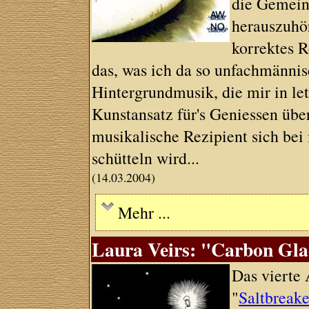
die Gemeins
herauszuhör
korrektes R
das, was ich da so unfachmännis
Hintergrundmusik, die mir in let
Kunstansatz für's Geniessen übe
musikalische Rezipient sich b
schütteln wird...
(14.03.2004)
Mehr ...
Laura Veirs: "Carbon Glac
Das vierte 
"
Saltbreake