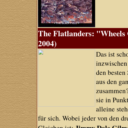
The Flatlanders: "Wheels 
2004)
Das ist sch
inzwischen 
den besten 
aus den ga
zusammen? 
sie in Punk
alleine ste
für sich. Wobei jeder von den dr
Jimmy Dale Gilm
Gleichen ist: