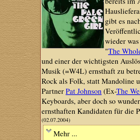
bereits im
Hausliefera
gibt es nac
Veröffentl
wieder was 
"
The Whol
und einer der wichtigsten Auslö
Musik (=W4L) ernsthaft zu betre
Rock als Folk, statt Mandoline 
Partner
Pat Johnson
(Ex-
The Wel
Keyboards, aber doch so wunderb
ernsthaften Kandidaten für die P
(02.07.2004)
Mehr ...