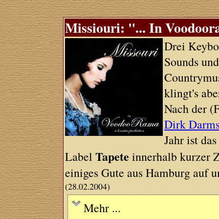
Missiouri: "... In Voodoor
Drei Keyboa
Sounds und
Countrymus
klingt's abe
Nach der (
Dirk Darms
Jahr ist da
Tapete
Label
innerhalb kurzer Z
einiges Gute aus Hamburg auf u
(28.02.2004)
Mehr ...