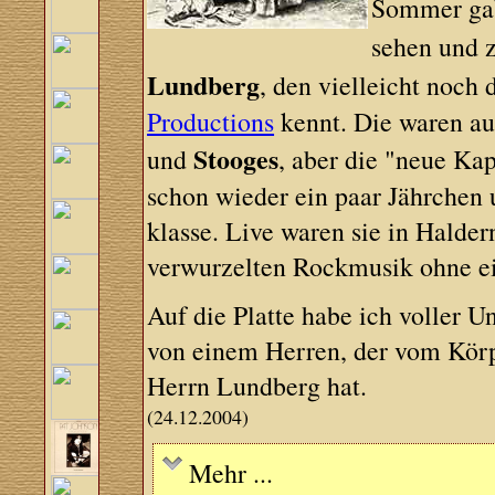
Sommer gab
sehen und 
Lundberg
, den vielleicht noch
Productions
kennt. Die waren au
Stooges
und
, aber die "neue Ka
schon wieder ein paar Jährchen u
klasse. Live waren sie in Halder
verwurzelten Rockmusik ohne e
Auf die Platte habe ich voller 
von einem Herren, der vom Körp
Herrn Lundberg hat.
(24.12.2004)
Mehr ...