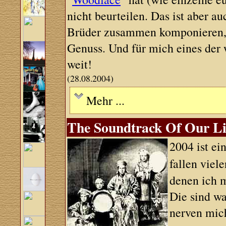
nicht beurteilen. Das ist aber a
Brüder zusammen komponieren, sp
Genuss. Und für mich eines der 
weit!
(28.08.2004)
Mehr ...
The Soundtrack Of Our Liv
2004 ist ei
fallen viel
denen ich m
Die sind wa
nerven mich