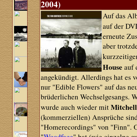
2004)
Auf das Alb
auf der DV
erneute Zu
aber trotz
kurzzeitige
House
auf 
angekündigt. Allerdings hat es 
nur "Edible Flowers" auf das ne
brüderlichen Wechselgesangs. W
Mitchel
wurde auch wieder mit
(kommerziellen) Ansprüche sind 
"Homerecordings" von "Finn". O
"
Woodface
" hat (wie einzelne e