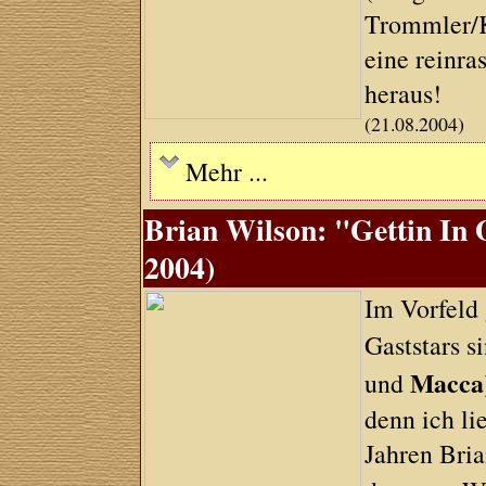
Trommler/K
eine reinra
heraus!
(21.08.2004)
Mehr ...
Brian Wilson: "Gettin In
2004)
Im Vorfeld 
Gaststars s
Macca
und
denn ich l
Jahren Bri