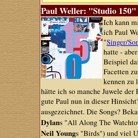
Paul Weller: "Studio 150" 
Ich kann mi
ich Paul W
"
Singer/Son
hatte - aber
Beispiel da
Facetten z
kennen zu l
hätte ich so manche Juwele der 
gute Paul nun in dieser Hinsich
ausgezeichnet. Die Songs? Bekan
Dylan
s "All Along The Watcht
Neil Young
s "Birds") und viel 