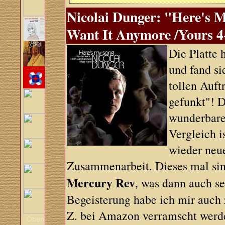
Nicolai Dunger: "Here's M
Want It Anymore /Yours 4
Die Platte
und fand si
tollen Auft
gefunkt"! 
wunderbare 
Vergleich i
wieder neue
Zusammenarbeit. Dieses mal sin
Mercury Rev
, was dann auch s
Begeisterung habe ich mir auch z
Z. bei Amazon verramscht werd
Oben