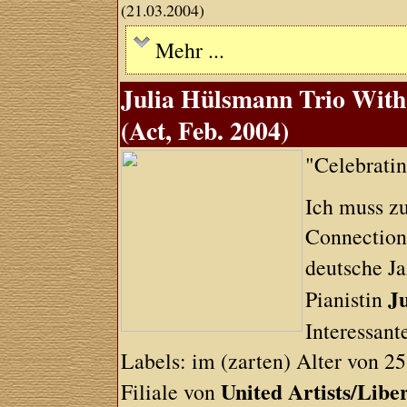
(21.03.2004)
Mehr ...
Julia Hülsmann Trio Wit
(Act, Feb. 2004)
"Celebrat
Ich muss zu
Connection
deutsche J
J
Pianistin
Interessant
Labels: im (zarten) Alter von 2
United Artists/Libe
Filiale von