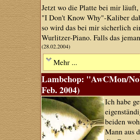
Jetzt wo die Platte bei mir läuft,
"I Don't Know Why"-Kaliber dabei
so wird das bei mir sicherlich e
Wurlitzer-Piano. Falls das jeman
(28.02.2004)
Mehr ...
Lambchop: "AwCMon/NoY
Feb. 2004)
Ich habe ge
eigenständi
beiden wohl
Mann aus de