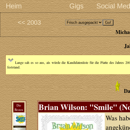
Heim
Gigs
Social Med
<< 2003
Michae
Ja
Lange sah es so aus, als würde die Kandidatenliste für die Platte des Jahres 2
feststand.
Da
Brian Wilson: "Smile" (N
Die
Besten
Was habe
angekünd