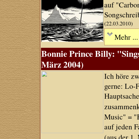
auf "Carbon
Songschreib
(22.03.2010)
Mehr ...
Bonnie Prince Billy: "Sin
März 2004)
Ich höre z
gerne: Lo-
Hauptsache,
zusammenko
Music" = "B
auf jeden Fa
(aus der 1.