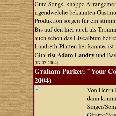
Gute Songs, knappe Arrangemen
irgendwelche bekannten Gastmus
Produktion sorgen für ein stim
Bis auf den hier auch als Trom
auch schon das Livealbum betre
Landreth-Platten her kannte, ist
Adam Landry
Gitarrist
und Bas
(07.07.2004)
Graham Parker: "Your Cou
2004)
Von Herrn P
dann kommt
Singer/Son
Gitarre/Ba