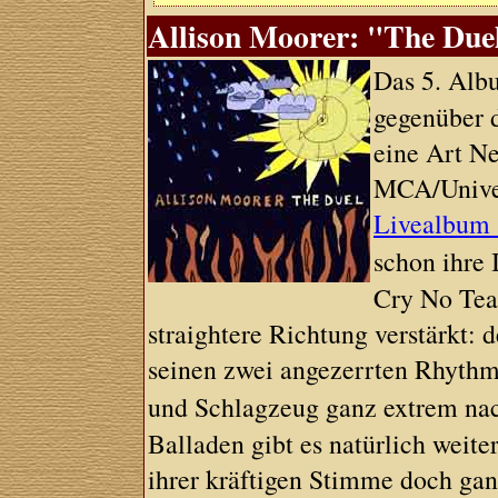
Allison Moorer: "The Duel
Das 5. Al
gegenüber d
eine Art N
MCA/Univer
Livealbum
schon ihre 
Cry No Tear
straightere Richtung verstärkt:
seinen zwei angezerrten Rhyth
und Schlagzeug ganz extrem n
Balladen gibt es natürlich weit
ihrer kräftigen Stimme doch gan