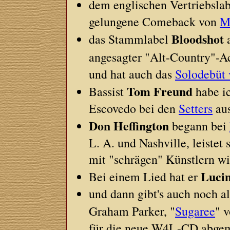
dem englischen Vertriebsla
gelungene Comeback von
M
Bloodshot
das Stammlabel
a
angesagter "Alt-Country"-A
und hat auch das
Solodebüt
Tom Freund
Bassist
habe ic
Escovedo bei den
Setters
aus
Don Heffington
begann bei
L. A. und Nashville, leistet
mit "schrägen" Künstlern w
Luci
Bei einem Lied hat er
und dann gibt's auch noch al
Graham Parker, "
Sugaree
" 
für die neue W4L-CD abgem