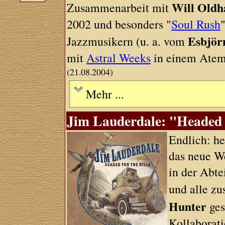
Will Old
Zusammenarbeit mit
2002 und besonders "
Soul Rush
Esbjör
Jazzmusikern (u. a. vom
mit
Astral Weeks
in einem Atem
(21.08.2004)
Mehr ...
Jim Lauderdale: "Headed 
Endlich: h
das neue W
in der Abte
und alle z
Hunter
ges
Kollaborati