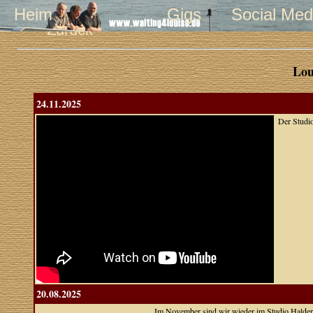
Heim
Gigs
Social Med
Zurück
Lou
24.11.2025
Der Studio
20.08.2025
Im November sind wir wieder im Studio Halde