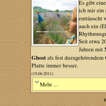
Es gibt ein
ich mir ein
enttäuscht 
auch ein (
Rhythmusg
Seit etwa 2
Jahren mit
Ghost
als fest dazugehörendem G
Platte immer besser.
(19.06.2011)
Mehr ...
W