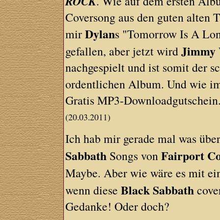
ROCK
. Wie auf dem ersten Alb
Coversong aus den guten alten Ta
Dylan
mir
s "Tomorrow Is A Lo
Jimmy
gefallen, aber jetzt wird
nachgespielt und ist somit der 
ordentlichen Album. Und wie i
Gratis MP3-Downloadgutschein
(20.03.2011)
Ich hab mir gerade mal was über
Sabbath
Fairport Co
Songs von
Maybe. Aber wie wäre es mit ei
Black Sabbath
wenn diese
cover
Gedanke! Oder doch?