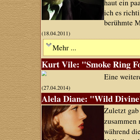
haut ein paa
ich es richt
berühmte Mü
(18.04.2011)
Mehr ...
Kurt Vile: "Smoke Ring F
Eine weite
(27.04.2014)
Alela Diane: "Wild Divine
Zuletzt gab
zusammen 
während die