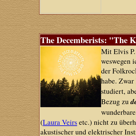
The Decemberists: "The K
Mit Elvis P
weswegen ic
der Folkroc
habe. Zwar 
studiert, ab
d
Bezug zu
wunderbare 
(
Laura Veirs
etc.) nicht zu übe
akustischer und elektrischer In