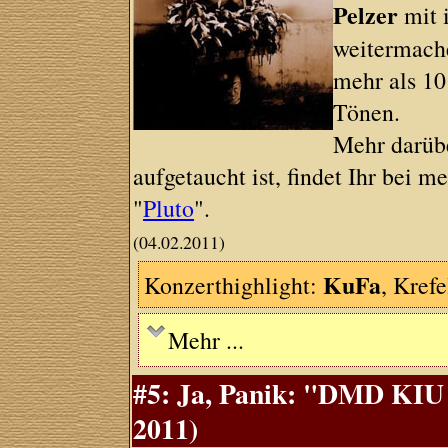
Pelzer
mit 
weitermache
mehr als 10
Tönen.
Mehr darüb
aufgetaucht ist, findet Ihr bei
"
Pluto
".
(04.02.2011)
KuFa
Konzerthighlight:
, Kref
Mehr ...
#5: Ja, Panik: "DMD KIU 
2011)