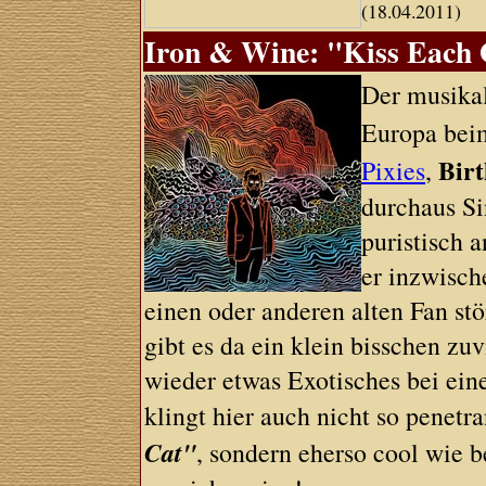
(18.04.2011)
Iron & Wine: "Kiss Each 
Der musika
Europa bei
Bir
Pixies
,
durchaus S
puristisch 
er inzwisch
einen oder anderen alten Fan stör
gibt es da ein klein bisschen zuv
wieder etwas Exotisches bei ein
klingt hier auch nicht so penetr
Cat"
, sondern eherso cool wie 