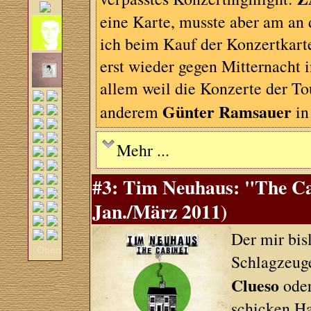
eine Karte, musste aber am an 
ich beim Kauf der Konzertkarte
erst wieder gegen Mitternacht 
allem weil die Konzerte der To
Günter Ramsauer
anderem
in
Mehr ...
#3: Tim Neuhaus: "The Ca
Jan./März 2011)
Der mir bi
Oben
Schlagzeuge
Clueso
ode
schicken H