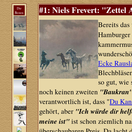
#1: Niels Frevert: "Zettel
Die
Besten
Bereits das
Hamburge
kammermusi
wunderschö
Ecke Rausl
Blechbläser,
so gut, wie
"Baukran
noch keinen zweiten
verantwortlich ist, dass "
Du Kann
"Ich würde dir helf
gehört, aber
meine ist"
ist schon ziemlich na
überschaubaren Preis. Da lacht 