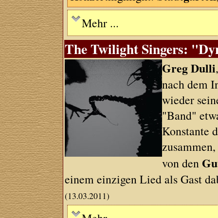
Mehr ...
The Twilight Singers: "Dy
Greg Dulli
nach dem I
wieder sein
"Band" etwas
Konstante d
zusammen, s
Gu
von den
einem einzigen Lied als Gast dab
(13.03.2011)