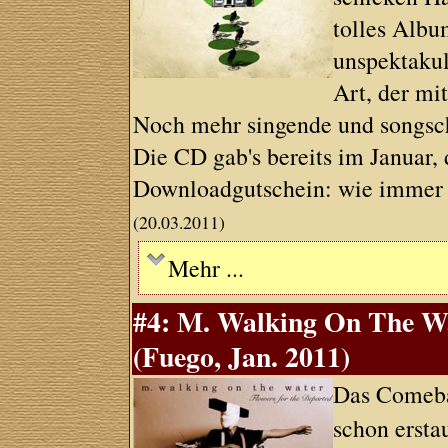
tolles Albu
unspektakul
Art, der mi
Noch mehr singende und songsc
Die CD gab's bereits im Januar, 
Downloadgutschein: wie immer e
(20.03.2011)
Mehr ...
#4: M. Walking On The Wa
(Fuego, Jan. 2011)
Das Comeba
schon ersta