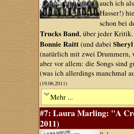
auch ich als
Hasser!) hie
schon bei 
Trucks Band
, über jeder Kritik
Bonnie Raitt
Shery
(und dabei
(natürlich mit zwei Drummern, w
aber vor allem: die Songs sind g
(was ich allerdings manchmal a
(19.06.2011)
Mehr ...
#7: Laura Marling: "A Cre
2011)