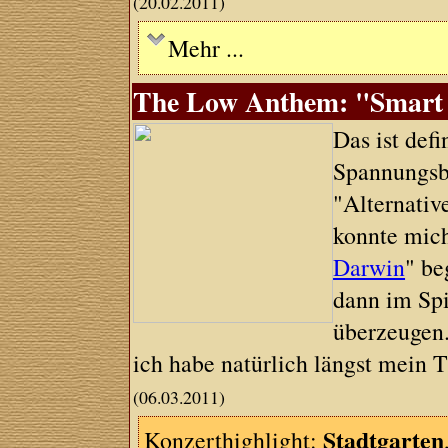
(20.02.2011)
Mehr ...
The Low Anthem: "Smart F
Das ist def
Spannungsb
"Alternati
konnte mic
Darwin
" be
dann im Spi
überzeugen.
ich habe natürlich längst mein Ti
(06.03.2011)
Stadtgarten
Konzerthighlight: