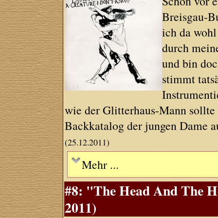
Schon vor e
Breisgau-Bu
ich da wohl
durch mein
und bin doc
stimmt tats
Instrument
wie der Glitterhaus-Mann sollt
Backkatalog der jungen Dame au
(25.12.2011)
Mehr ...
#8: "The Head And The He
2011)