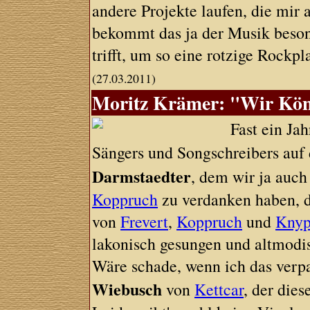
andere Projekte laufen, die mir a
bekommt das ja der Musik besond
trifft, um so eine rotzige Rockp
(27.03.2011)
Moritz Krämer: "Wir Könn
Fast ein Jah
Sängers und Songschreibers au
Darmstaedter
, dem wir ja auc
Koppruch
zu verdanken haben, d
von
Frevert
,
Koppruch
und
Knyp
lakonisch gesungen und altmodis
Wäre schade, wenn ich das verpa
Wiebusch
von
Kettcar
, der die