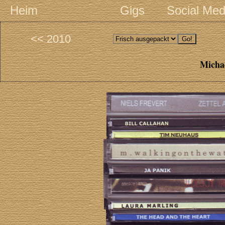
Heim
Gigs
Social Med
<< 2010
Michae