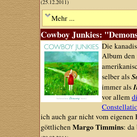
(25.12.2011)
Mehr ...
Cowboy Junkies: "Demons"
Die kanadi
Album den v
amerikanis
S
selber als
I
immer als
vor allem
d
Constellati
ich auch gar nicht vom eigenen H
Margo Timmins
göttlichen
: da