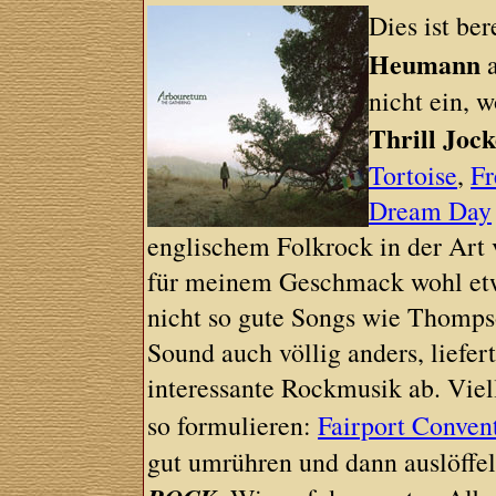
Dies ist be
Heumann
a
nicht ein, 
Thrill Joc
Tortoise
,
Fr
Dream Day
englischem Folkrock in der Art
für meinem Geschmack wohl etw
nicht so gute Songs wie Thompso
Sound auch völlig anders, liefer
interessante Rockmusik ab. Viel
so formulieren:
Fairport Conven
gut umrühren und dann auslöffel