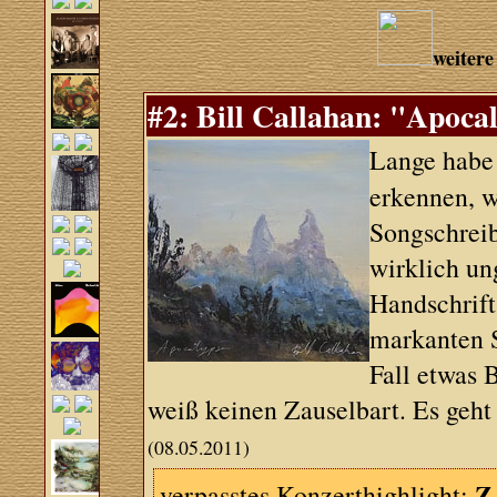
weitere
#2: Bill Callahan: "Apocal
Lange habe
erkennen, wa
Songschreib
wirklich un
Handschrift
markanten S
Fall etwas 
weiß keinen Zauselbart. Es geht 
(08.05.2011)
Z
verpasstes Konzerthighlight: