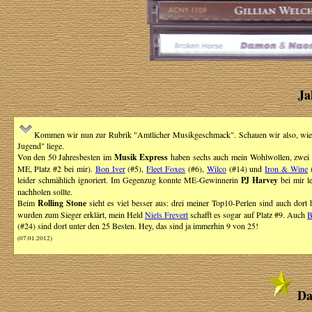
Ja
Kommen wir nun zur Rubrik "Amtlicher Musikgeschmack". Schauen wir also, wie w
Jugend" liege.
Von den 50 Jahresbesten im
Musik Express
haben sechs auch mein Wohlwollen, zwei 
ME, Platz #2 bei mir).
Bon Iver
(#5),
Fleet Foxes
(#6),
Wilco
(#14) und
Iron & Wine
(
leider schmählich ignoriert. Im Gegenzug konnte ME-Gewinnerin
PJ Harvey
bei mir le
nachholen sollte.
Beim
Rolling Stone
sieht es viel besser aus: drei meiner Top10-Perlen sind auch dort
wurden zum Sieger erklärt, mein Held
Niels Frevert
schafft es sogar auf Platz #9. Auch
B
(#24) sind dort unter den 25 Besten. Hey, das sind ja immerhin 9 von 25!
(07.01.2012)
Da