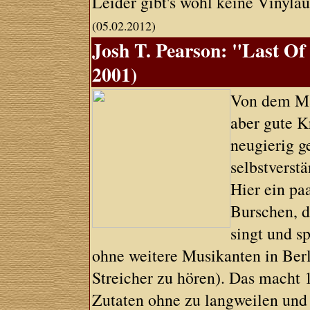
Leider gibt's wohl keine Vinyla
(05.02.2012)
Josh T. Pearson: "Last O
2001)
Von dem Man
aber gute K
neugierig g
selbstverstä
Hier ein pa
Burschen, d
singt und sp
ohne weitere Musikanten in Ber
Streicher zu hören). Das macht 
Zutaten ohne zu langweilen und