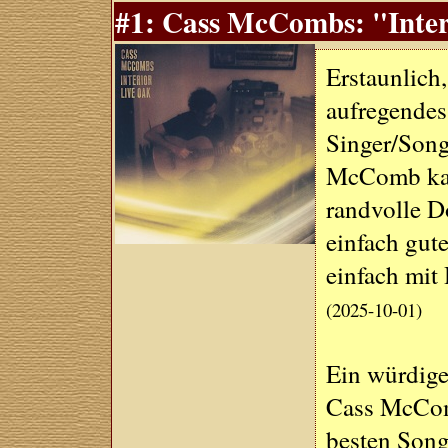
#1: Cass McCombs: "Inter
Erstaunlich
aufregendes
Singer/Song
McComb kann
randvolle D
einfach gute
einfach mit 
(2025-10-01)
Ein würdige
Cass McComb
besten Song