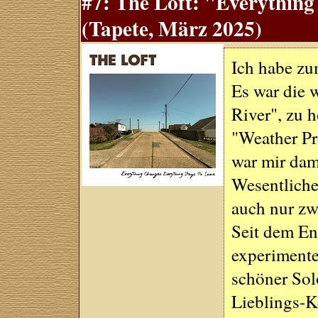
#7: The Loft: "Everythin
(Tapete, März 2025)
Ich habe zu
Es war die 
River", zu 
"Weather Pr
war mir dama
Wesentliche
auch nur zw
Seit dem En
experimente
schöner Solo
Lieblings-Ko