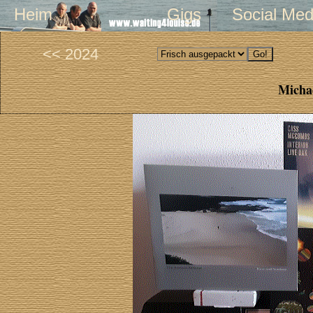
Heim
Gigs
Social Med
<< 2024
Michae