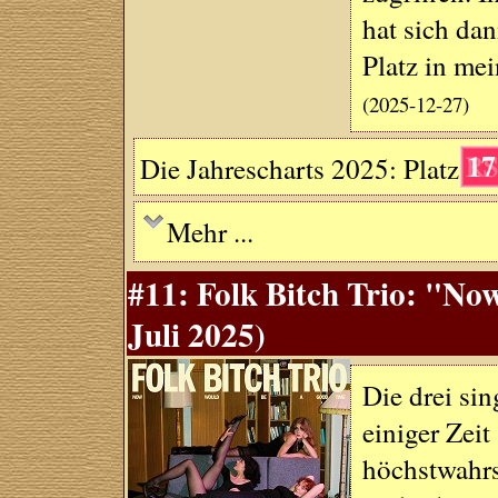
hat sich da
Platz in me
(2025-12-27)
17
Die Jahrescharts 2025: Platz
Mehr ...
#11: Folk Bitch Trio: "N
Juli 2025)
Die drei si
einiger Zeit
höchstwahrs