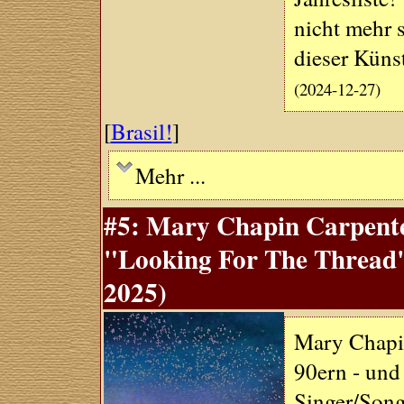
nicht mehr 
dieser Küns
(2024-12-27)
[
Brasil!
]
Mehr ...
#5: Mary Chapin Carpenter
"Looking For The Thread" 
2025)
Mary Chapin
90ern - und
Singer/Songw