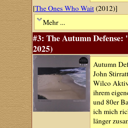
[
The Ones Who Wait
(2012)]
Mehr ...
#3: The Autumn Defense: 
2025)
Autumn Defe
John Stirra
Wilco Aktivt
ihrem eigen
und 80er Ba
ich mich ric
länger zusa