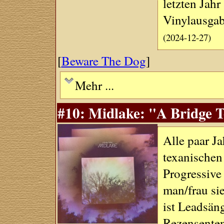
letzten Jahr
Vinylausgab
(2024-12-27)
[
Beware The Dog
]
Mehr ...
#10: Midlake: "A Bridge T
Alle paar Ja
texanischen
Progressive
man/frau si
ist Leadsäng
Rezensenten