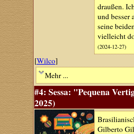
draußen. Ic
und besser 
seine beiden
vielleicht 
(2024-12-27)
[
Wilco
]
Mehr ...
#4: Sessa: "Pequena Vert
2025)
Brasilianis
Gilberto Gi