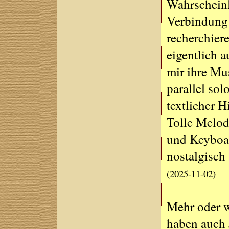
Wahrscheinl
Verbindung 
recherchier
eigentlich a
mir ihre Mus
parallel sol
textlicher H
Tolle Melod
und Keyboar
nostalgisch
(2025-11-02)
Mehr oder w
haben auch 