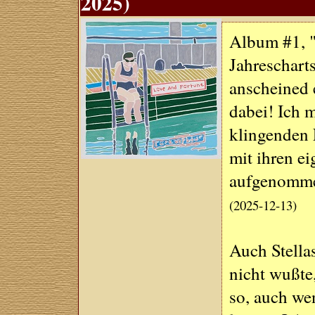
2025)
Album #1, "
Jahrescharts
anscheined e
dabei! Ich 
klingenden 
mit ihren e
aufgenomm
(2025-12-13)
Auch Stellas
nicht wußt
so, auch we