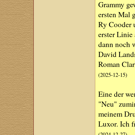
Grammy gew
ersten Mal g
Ry Cooder u
erster Linie
dann noch 
David Landr
Roman Clarke
(2025-12-15)
Eine der we
"Neu" zumin
meinem Dru
Luxor. Ich 
(2024-12-27)