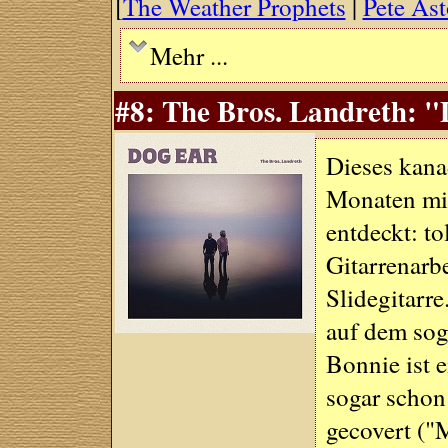
[
The Weather Prophets
|
Pete Ast
Mehr ...
#8: The Bros. Landreth: "
Dieses kana
Monaten mi
entdeckt: to
Gitarrenarb
Slidegitarre
auf dem soga
Bonnie ist e
sogar schon 
gecovert ("