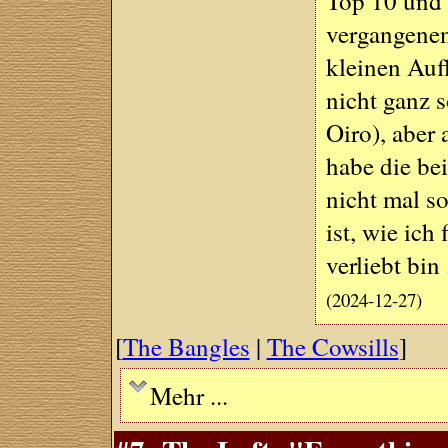
Top 10 und 
vergangenen
kleinen Aufl
nicht ganz 
Oiro), aber 
habe die be
nicht mal so
ist, wie ich
verliebt bin .
(2024-12-27)
[
The Bangles
|
The Cowsills
]
Mehr ...