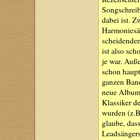
Songschreib
dabei ist. Z
Harmoniesän
scheidenden
ist also sch
je war. Auß
schon haupt
ganzen Band,
neue Album 
Klassiker d
wurden (z.B
glaube, das
Leadsängers