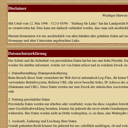
Disclaimer
Wichtiger Hinweis 
Mit Urteil vom 12. Mai 1998 - 312 O 85/98 - "Haftung für Links" hat das Landgericht Ha
zu verantworten hat. Dies kann nur dadurch verhindert werden, dass man sich ausdrücklic
Hiermit distanzieren wir uns ausdrücklich von allen Inhalten aller gelinkten Seiten auf u
Homepage und allen Unterseiten angebrachten Links.
Datenschutzerklärung
Der Schutz und die Sicherheit von persönlichen Daten hat bei uns eine hohe Priorität. 
werden Sie darüber informiert, welche Art von Daten erfasst und zu welchem Zweck sie
1. Datenübermittlung /Datenprotokollierung
Beim Besuch dieser Seite verzeichnet der Web-Server automatisch Log-Files, die keiner
verwendetes Betriebssystem, Referrer URL (die zuvor besuchte Seite), IP-Adresse des a
(Dateiname und URL). Diese Daten werden nur zum Zweck der statistischen Auswertung 
statt.
2. Nutzung persönlicher Daten
Persönliche Daten werden nur erhoben oder verarbeitet, wenn Sie diese Angaben freiwil
einer Geschäftsabwicklung bestehen, können Sie jederzeit die zuvor erteilte Genehmigung
widerrufen. Ihre Daten werden nicht an Dritte weitergeben, es sei denn, eine Weitergabe i
3. Auskunft, Änderung und Löschung Ihrer Daten
Gemäß geltendem Recht können Sie jederzeit bei uns schriftlich nachfragen, ob und welc