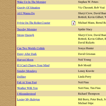
Wake Up In The Morning
Stephen W. Peters
Gravity Of Situation
Vic Chesnutt, Rob Veal
All I Wanna Do
Sheryl Crow, David Baer
Bottrell, Kevin Gilbert
Sylvie On The Roller-Coaster
Michael Mann, Bernd B
Tuesday Morning
Spider Stacy
Strong Enough
Sheryl Crow, David Baer
Bottrell, Kevin Gilbert,
David Ricketts
Can Two Worlds Collide
Sonya Hunter
Dawg After Dark
David Grisman
Harvest Moon
Neil Young
If I Can't Change Your Mind
Bob Mould
Sunday Mondays
Lenny Kravitz
Drifting
Linda Perry
Fall At Your Feet
Neil Finn
Weather With You
Neil Finn, Tim Finn
I Misunderstood
Richard Thompson
Losing My Religion
Bill Berry, Peter Buck, 
Michael Stipe