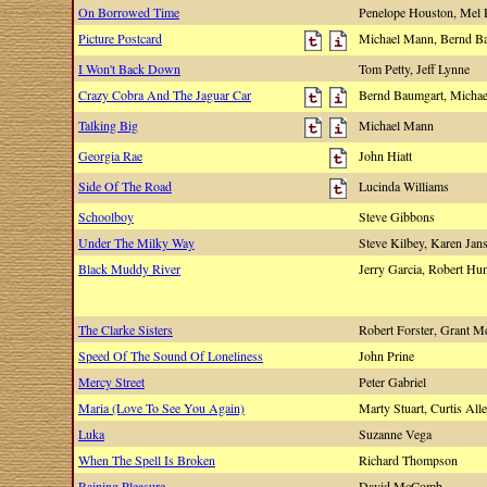
On Borrowed Time
Penelope Houston, Mel
Picture Postcard
Michael Mann, Bernd B
I Won't Back Down
Tom Petty, Jeff Lynne
Crazy Cobra And The Jaguar Car
Bernd Baumgart, Micha
Talking Big
Michael Mann
Georgia Rae
John Hiatt
Side Of The Road
Lucinda Williams
Schoolboy
Steve Gibbons
Under The Milky Way
Steve Kilbey, Karen Ja
Black Muddy River
Jerry Garcia, Robert Hu
The Clarke Sisters
Robert Forster, Grant 
Speed Of The Sound Of Loneliness
John Prine
Mercy Street
Peter Gabriel
Maria (Love To See You Again)
Marty Stuart, Curtis Al
Luka
Suzanne Vega
When The Spell Is Broken
Richard Thompson
Raining Pleasure
David McComb