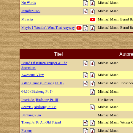
No Words
Michael Mann
Jennifer Cool
Michael Mann
Miracles
Michael Mann, Bernd B
Maybe I Wouldn't Want That Anyway
Michael Mann, Bernd B
Titel
Autor
Ballad Of Blitzen Trapper & The
Michael Mann
Scorpions
Awesome View
Michael Mann
Killing Time (Birdsong Pt. II)
Michael Mann, Johann
04:30 (Birdsong Pt. I)
Michael Mann
Interlude (Birdsong Pt. III)
Ute Rettler
Secrets (Birdsong Pt. IV)
Michael Mann
Blinking Sign
Michael Mann
Thoughts To An Old Friend
Michael Mann, Werner 
Furious
Michael Mann