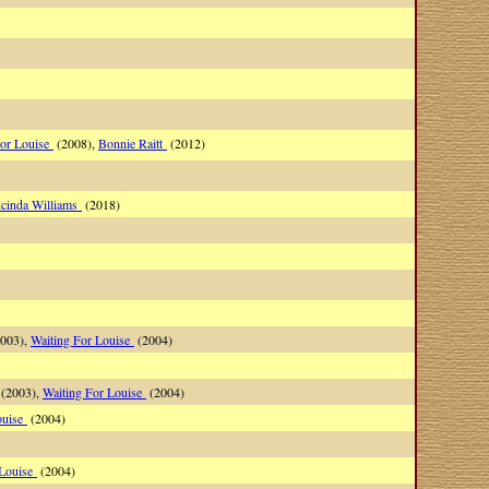
For Louise
(2008),
Bonnie Raitt
(2012)
ucinda Williams
(2018)
2003),
Waiting For Louise
(2004)
 (2003),
Waiting For Louise
(2004)
ouise
(2004)
 Louise
(2004)