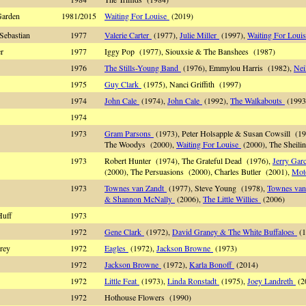
Garden
1981/2015
Waiting For Louise
(2019)
 Sebastian
1977
Valerie Carter
(1977),
Julie Miller
(1997),
Waiting For Loui
er
1977
Iggy Pop (1977), Siouxsie & The Banshees (1987)
1976
The Stills-Young Band
(1976), Emmylou Harris (1982),
Nei
1975
Guy Clark
(1975), Nanci Griffith (1997)
1974
John Cale
(1974),
John Cale
(1992),
The Walkabouts
(1993
1974
1973
Gram Parsons
(1973), Peter Holsapple & Susan Cowsill (1
The Woodys (2000),
Waiting For Louise
(2000), The Sheili
1973
Robert Hunter (1974), The Grateful Dead (1976),
Jerry Gar
(2000), The Persuasions (2000), Charles Butler (2001),
Mot
1973
Townes van Zandt
(1977), Steve Young (1978),
Townes van
& Shannon McNally
(2006),
The Little Willies
(2006)
Huff
1973
1972
Gene Clark
(1972),
David Graney & The White Buffaloes
(1
Frey
1972
Eagles
(1972),
Jackson Browne
(1973)
1972
Jackson Browne
(1972),
Karla Bonoff
(2014)
1972
Little Feat
(1973),
Linda Ronstadt
(1975),
Joey Landreth
(2
1972
Hothouse Flowers (1990)