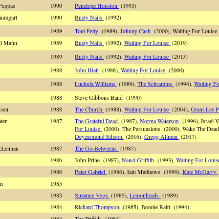
 Peppas
1990
Penelope Houston
(1993)
aumgart
1990
Rusty Nails
(1992)
1989
Tom Petty
(1989),
Johnny Cash
(2000), Waiting For Louise
el Mann
1989
Rusty Nails
(1992),
Waiting For Louise
(2019)
1989
Rusty Nails
(1992),
Waiting For Louise
(2013)
1988
John Hiatt
(1988),
Waiting For Louise
(2000)
1988
Lucinda Williams
(1989),
The Schramms
(1994),
Waiting F
1988
Steve Gibbons Band (1990)
nssen
1988
The Church
(1988),
Waiting For Louise
(2004),
Grant-Lee P
nter
1987
The Grateful Dead
(1987),
Norma Waterson
(1996), Israel 
For Louise
(2000), The Persuasions (2000), Wake The Dead
Deyearmond Edison
(2016),
Gregg Allman
(2017)
McLennan
1987
The Go-Betweens
(1987)
1986
John Prine (1987),
Nanci Griffith
(1993),
Waiting For Loui
1986
Peter Gabriel
(1986), Iain Matthews (1990),
Kate McGarry
len
1985
1985
Suzanne Vega
(1985),
Lemonheads
(1989)
1984
Richard Thompson
(1985), Bonnie Raitt (1994)
1984
The Triffids (1984)