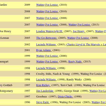
Garden
2009
Waiting For Louise
(2010)
2008
Waiting For Louise
(2010)
2007
Waiting For Louise
(2008)
2007
Waiting For Louise
(2008),
Waiting For Louise
(2013)
 Joe Henry
2007
Loudon Wainwright III
(2007),
Joe Henry
(2007),
Waiting 
McLennan
2005
The Go-Betweens
(2005),
Waiting For Louise
(2008)
2002
Lucinda Williams
(2003),
Charles Lloyd & The Marvels + L
2001
Ryan Adams
(2001)
1999
Waiting For Louise
(2000)
aumgart
1999
Waiting For Louise
(2008),
Rusty Nails
(2015)
1998
Lucinda Williams
(1998)
1998
Crosby, Stills, Nash & Young (1999), Waiting For Louise (
1998
Lucinda Williams
(1998), Randy Weeks (2000)
ry Gottlieb
1997
Kim Richey
(1997), Terri Clark (1998), Waiting For Louise
 Montgomery
1997
Jim Lauderdale
(1998), George Strait (1999),
Waiting For L
1997
Groobees (1997),
Dixie Chicks
(1998)
1996
Steve Earle
(1996), Waiting For Louise (2003),
Waiting For