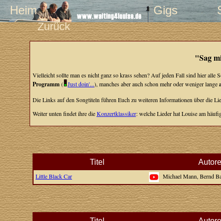
Heim
Gigs
Zurück
"Sag mi
Vielleicht sollte man es nicht ganz so krass sehen? Auf jeden Fall sind hier all
Programm
(
Just doin'...
), manches aber auch schon mehr oder weniger lange
Die Links auf den Songtiteln führen Euch zu weiteren Informationen über die Lie
Weiter unten findet ihre die
Konzertklassiker
: welche Lieder hat Louise am häufig
Titel
Autor
Little Black Car
Michael Mann, Bernd B
Titel
Autor