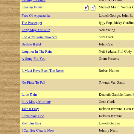
Leaving Home
Michael Mann, Werner 
Face Of Appalachia
Lowell George, John B.
The Passenger
Iggy Pop, Ricky Gardin
Long May You Run
Neil Young
She Ain't Goin' Nowhere
Guy Clark
Buffalo Ballet
John Cale
Laughter In The Rain
Neil Sedaka, Phil Cody
A Song For You
Gram Parsons
It Must Have Been The Roses
Robert Hunter
No Place To Fall
Townes Van Zandt
Love Train
Kenneth Gamble, Leon 
In A Misty Morning
Gene Clark
Take It Easy
Jackson Browne, Glen 
Something Fine
Jackson Browne
Roll Um Easy
Lowell George
I Can See Clearly Now
Johnny Nash