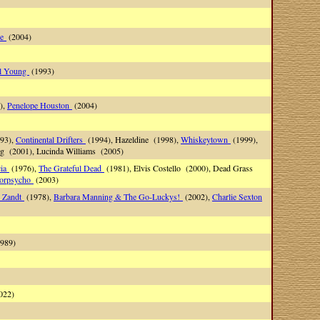
se
(2004)
l Young
(1993)
),
Penelope Houston
(2004)
993),
Continental Drifters
(1994), Hazeldine (1998),
Whiskeytown
(1999),
ng (2001), Lucinda Williams (2005)
cia
(1976),
The Grateful Dead
(1981), Elvis Costello (2000), Dead Grass
orpsycho
(2003)
 Zandt
(1978),
Barbara Manning & The Go-Luckys!
(2002),
Charlie Sexton
989)
022)