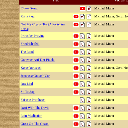
Elbow Song
Michael Mann
Katja Sagt
Michael Mann, Gerd H
Not My Cup of Tea (Alles ist im
Michael Mann
Fluss)
Prinz der Provinz
Michael Mann
Friedrichsfeld
Michael Mann
The Road
Michael Mann
Gangster Auf Der Flucht
Michael Mann
Kettenkarussell
Michael Mann, Gerd H
Japanese Guitar'n'Car
Michael Mann
Das Lied
Michael Mann
So To Say
Michael Mann
Falsche Propheten
Michael Mann
Deal With The Devil
Michael Mann
Rain Meditation
Michael Mann
Greta On The Ocean
Michael Mann