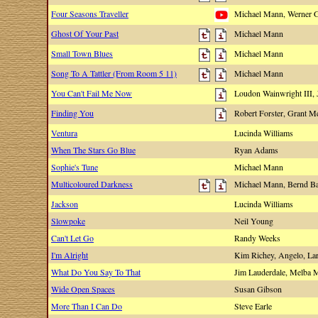
Four Seasons Traveller
Michael Mann, Werner 
Ghost Of Your Past
Michael Mann
Small Town Blues
Michael Mann
Song To A Tattler (From Room 5 11)
Michael Mann
You Can't Fail Me Now
Loudon Wainwright III,
Finding You
Robert Forster, Grant 
Ventura
Lucinda Williams
When The Stars Go Blue
Ryan Adams
Sophie's Tune
Michael Mann
Multicoloured Darkness
Michael Mann, Bernd B
Jackson
Lucinda Williams
Slowpoke
Neil Young
Can't Let Go
Randy Weeks
I'm Alright
Kim Richey, Angelo, Lar
What Do You Say To That
Jim Lauderdale, Melba
Wide Open Spaces
Susan Gibson
More Than I Can Do
Steve Earle