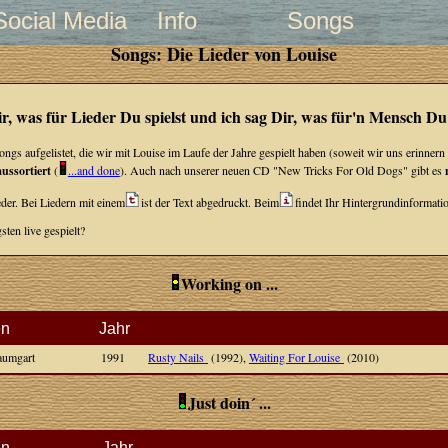
Social Media
Info
Songs
Songs: Die Lieder von Louise
r, was für Lieder Du spielst und ich sag Dir, was für'n Mensch Du b
e Songs aufgelistet, die wir mit Louise im Laufe der Jahre gespielt haben (soweit wir uns erinn
aussortiert
(
...and done
). Auch nach unserer neuen CD "New Tricks For Old Dogs" gibt es
der. Bei Liedern mit einem
ist der Text abgedruckt. Beim
findet Ihr Hintergrundinformatio
sten live gespielt?
Working on ...
en
Jahr
aumgart
1991
Rusty Nails
(1992),
Waiting For Louise
(2010)
Just doin´ ...
en
Jahr