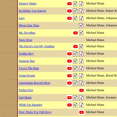
Strange Times
Michael Mann
Im Hafen Von Saigon
Michael Mann, Rainer R
Lazy
Michael Mann, Johann
Moon Sun Time
Michael Mann, Johann
Mr. Sisyphus
Michael Mann
Slow Drag
Michael Mann
The Devil's Got My Number
Michael Mann
Soldier Boy
Michael Mann
Sequoia Tree
Michael Mann
I Love The Rain
Michael Mann
Some People
Michael Mann, Bernd B
Amsterdam Record Shop
Michael Mann
Perfect Day
Michael Mann
Sad Marie
Michael Mann, Susann
While I'm Sleeping
Michael Mann
New Tricks For Old Dogs
Michael Mann