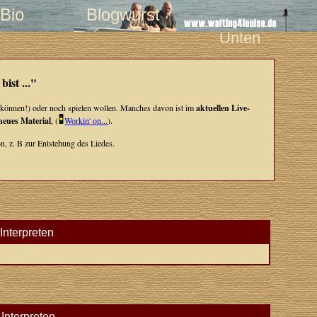
Bio
Blogwurst
Unten
ist ..."
ern können!) oder noch spielen wollen. Manches davon ist im
aktuellen Live-
neues Material
, (
Workin' on...
).
n, z. B zur Entstehung des Liedes.
Interpreten
Interpreten