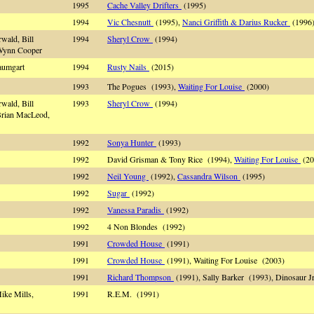
1995
Cache Valley Drifters
(1995)
1994
Vic Chesnutt
(1995),
Nanci Griffith & Darius Rucker
(1996)
wald, Bill
1994
Sheryl Crow
(1994)
, Wynn Cooper
aumgart
1994
Rusty Nails
(2015)
1993
The Pogues (1993),
Waiting For Louise
(2000)
wald, Bill
1993
Sheryl Crow
(1994)
 Brian MacLeod,
1992
Sonya Hunter
(1993)
1992
David Grisman & Tony Rice (1994),
Waiting For Louise
(20
1992
Neil Young
(1992),
Cassandra Wilson
(1995)
1992
Sugar
(1992)
1992
Vanessa Paradis
(1992)
1992
4 Non Blondes (1992)
1991
Crowded House
(1991)
1991
Crowded House
(1991), Waiting For Louise (2003)
1991
Richard Thompson
(1991), Sally Barker (1993), Dinosaur J
Mike Mills,
1991
R.E.M. (1991)