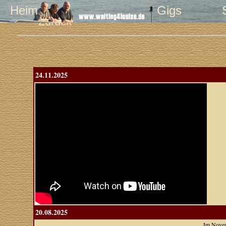
Heim
Gigs
Zurück
24.11.2025
20.08.2025
Im Novem