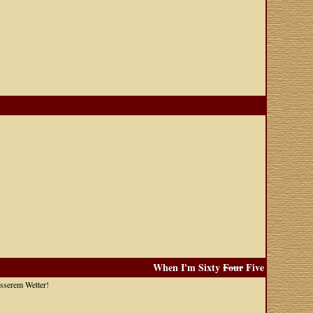
When I'm Sixty
Four
Five
esserem Wetter!