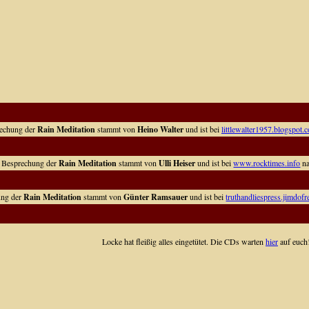
rechung der
Rain Meditation
stammt von
Heino Walter
und ist bei
littlewalter1957.blogspot.
e Besprechung der
Rain Meditation
stammt von
Ulli Heiser
und ist bei
www.rocktimes.info
na
ung der
Rain Meditation
stammt von
Günter Ramsauer
und ist bei
truthandliespress.jimdof
Locke hat fleißig alles eingetütet. Die CDs warten
hier
auf euch