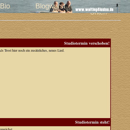
Bio
Blogwurst
Unten
Studiotermin verschoben!
s Trost hier noch ein zusätzliches, neues Lied.
Studiotermin steht!
emnächst.