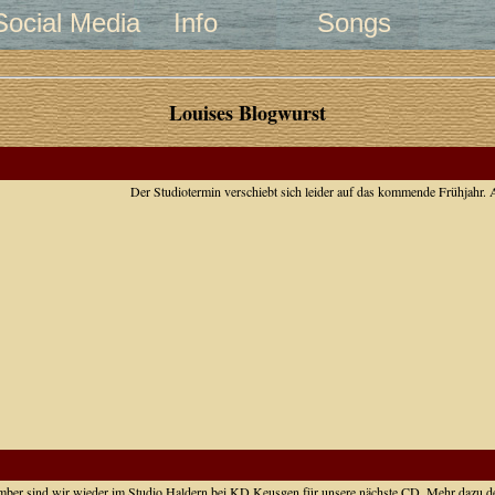
Social Media
Info
Songs
Louises Blogwurst
Der Studiotermin verschiebt sich leider auf das kommende Frühjahr. Al
ber sind wir wieder im Studio Haldern bei KD Keusgen für unsere nächste CD. Mehr dazu d