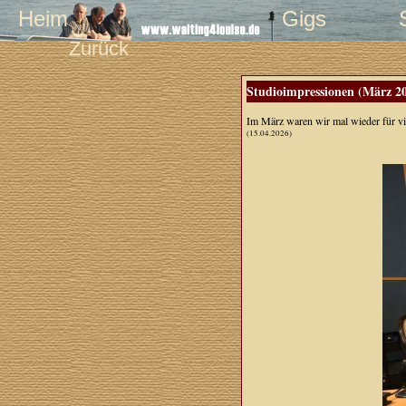
Heim
Gigs
Zurück
Studioimpressionen (März 2
Im März waren wir mal wieder für v
(15.04.2026)