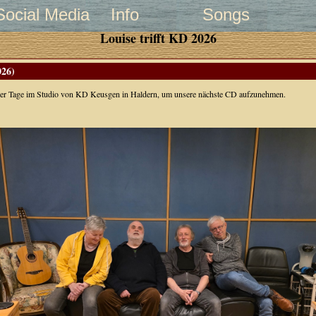
Social Media
Info
Songs
Louise trifft KD 2026
026)
ier Tage im Studio von KD Keusgen in Haldern, um unsere nächste CD aufzunehmen.