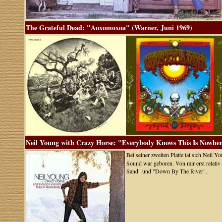
The Grateful Dead: "Aoxomoxoa" (Warner, Juni 1969)
Neil Young with Crazy Horse: "Everybody Knows This Is Nowhere
Bei seiner zweiten Platte tat sich Neil 
Sound war geboren. Von mir erst relativ 
Sand" und "Down By The River".