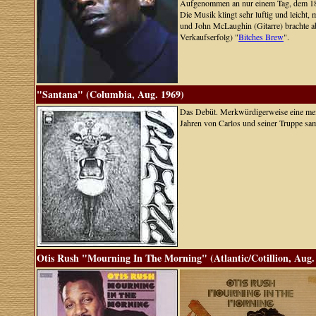
Aufgenommen an nur einem Tag, dem 18.
Die Musik klingt sehr luftig und leich
und John McLaughin (Gitarre) brachte a
Verkaufserfolg) "
Bitches Brew
".
"Santana" (Columbia, Aug. 1969)
Das Debüt. Merkwürdigerweise eine meine
Jahren von Carlos und seiner Truppe sam
Otis Rush "Mourning In The Morning" (Atlantic/Cotillion, Aug.