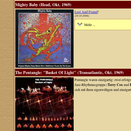
Mighty Baby (Head, Okt. 1969)
Lost And Found
!
(28.10.2006)
Mehr ...
The Pentangle: "Basket Of Light" (Transatlantic, Okt. 1969)
Pentangle waren einzigartig: zwei erfolg
Jazz-Rhythmusgruppe (
Terry Cox
und
sich mit ihren eigenwilligen und einziga