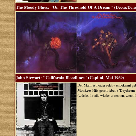
The Moody Blues: "On The Threshold Of A Dream" (Decca/Der
John Stewart: "California Bloodlines" (Capitol, Mai 1969)
Der Mann ist leider relativ unbekannt geb
Monkees
Hits geschrieben ("Daydream B
(würdet ihr alle wieder erkennen, wenn ih