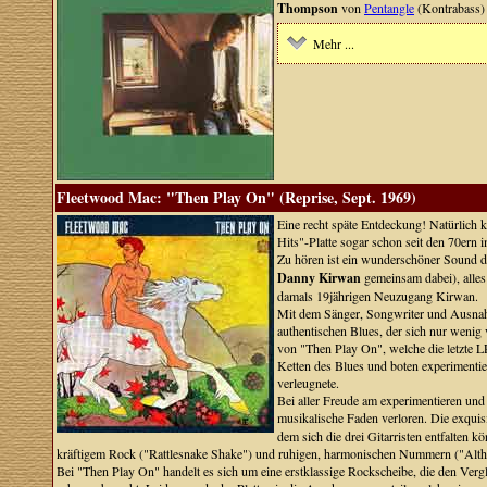
Thompson
von
Pentangle
(Kontrabass) 
Mehr ...
Fleetwood Mac: "Then Play On" (Reprise, Sept. 1969)
Eine recht späte Entdeckung! Natürlich k
Hits"-Platte sogar schon seit den 70ern 
Zu hören ist ein wunderschöner Sound 
Danny Kirwan
gemeinsam dabei), alles
damals 19jährigen Neuzugang Kirwan.
Mit dem Sänger, Songwriter und Ausnahme
authentischen Blues, der sich nur wenig
von "Then Play On", welche die letzte L
Ketten des Blues und boten experimentie
verleugnete.
Bei aller Freude am experimentieren und 
musikalische Faden verloren. Die exqui
dem sich die drei Gitarristen entfalten 
kräftigem Rock ("Rattlesnake Shake") und ruhigen, harmonischen Nummern ("Altho
Bei "Then Play On" handelt es sich um eine erstklassige Rockscheibe, die den Verg