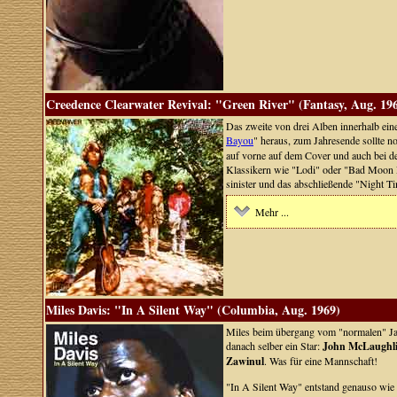
Creedence Clearwater Revival: "Green River" (Fantasy, Aug. 19
Das zweite von drei Alben innerhalb ein
Bayou
" heraus, zum Jahresende sollte 
auf vorne auf dem Cover und auch bei d
Klassikern wie "Lodi" oder "Bad Moon Ris
sinister und das abschließende "Night T
Mehr ...
Miles Davis: "In A Silent Way" (Columbia, Aug. 1969)
Miles beim übergang vom "normalen" Jazz
danach selber ein Star:
John McLaughl
Zawinul
. Was für eine Mannschaft!
"In A Silent Way" entstand genauso wie 