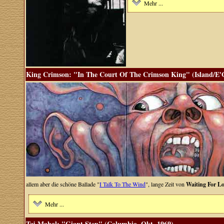
Mehr ...
King Crimson: "In The Court Of The Crimson King" (Island/E'G
allem aber die schöne Ballade "
I Talk To The Wind
", lange Zeit von
Waiting For Lo
Mehr ...
Taj Mahal: "Giant Step" (Columbia, Okt. 1969)