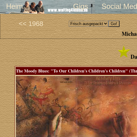
Heim
Gigs
Social Med
<< 1968
Michae
Da
The Moody Blues: "To Our Children's Children's Children" (Thr