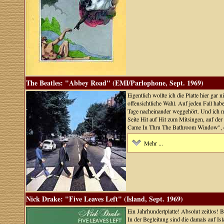
The Beatles: "Abbey Road" (EMI/Parlophone, Sept. 1969)
Eigentlich wollte ich die Platte hier gar 
offensichtliche Wahl. Auf jeden Fall ha
Tage nacheinander weggehört. Und ich mu
Seite Hit auf Hit zum Mitsingen, auf der
Came In Thru The Bathroom Window", die
Mehr ...
Nick Drake: "Five Leaves Left" (Island, Sept. 1969)
Ein Jahrhundertplatte! Absolut zeitlos! 
In der Begleitung sind die damals auf Is