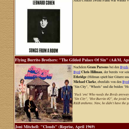
Auch Cohens zweite Platte war wieder vo
Flying Burrito Brothers: "The Gilded Palace Of Sin" (A&M, Apr
Nachdem
Gram Parsons
bei den
Byrds
Byrd
Chris Hillman
, der bereits vor s
Ethridge
(Hillman spielt hier Gitarre u
Michael Clarke
, ebenfalls von den
Byr
"Sin City", "Wheels" und die beiden "Ho
"Fuck 'em! Who needs the Byrds anyway? 
"Sin City", "Hot Burrito #2", the jovia
R&B anthems. Naw, he didn't have the gr
Joni Mitchell: "Clouds" (Reprise, April 1969)