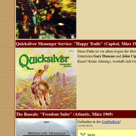
Quicksilver Messenger Service: "Happy Trails" (Capitol, März 1
Diese Platte ist vor allem wegen der ü
Gitarristen
Gary Duncan
und
John Cip
Knast? Keine Ahnung), weshalb sich G
The Rascals: "Freedom Suite" (Atlantic, März 1969)
Gefunden in der
Grabbelkiste
!
(12.06.2015)
Mehr ...