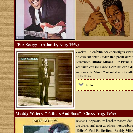
"Boz Scaggs" (Atlantic, Aug. 1969)
Zweites Soloalbum des ehemaligen zweit
Studios im tiefen Süden und produziert 
Gitarristen
Duane Allman
. Ein kleine 
vor ihrer Zeit mit Gatte Keith bei den
Gr
Ach so - die Musik? Wunderbarer Southe
(11.09.2004)
Mehr ...
Muddy Waters: "Fathers And Sons" (Chess, Aug. 1969)
Dieses Doppelalbum brachte Waters den 
die dieses mal aber zu einem wunderbare
"Söhne"
Paul Butterfield
,
Buddy Mile