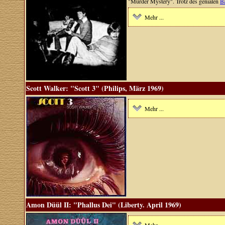
"Murder Mystery". Trotz des genialen
B
Mehr ...
Scott Walker: "Scott 3" (Philips, März 1969)
Mehr ...
Amon Düül II: "Phallus Dei" (Liberty. April 1969)