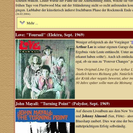
scheuen braucht. Leider wurde der Platte nie die Anerkennung zuteil, welche sie ve
frühen Tage von Fleetwood Mac mit der Stiländerung nicht so recht anfreunden konn
gingen. Liebhaber der künstlerisch äußerst fruchtbaren Phase der Rockmusik Ende de
(26.02.2004)
Mehr ...
Love: "Foursail" (Elektra, Sept. 1969)
Weniger erfolgreich als der Vorgänger "
Arthur Lee
in seiner eigenen Garage d
Ergebnis viele Leute enttäuscht. Unter a
erkannt haben sollte!). Auch ich entdecke 
egal, ob sie nun zu "Forever Changes" pa
"Vom Original-Line-Up ist nur Arthur L
deutlich härtere Richtung gibt. Natürl
der Kritik eher negativ bewertet, aber i
30 Jahre später sollte man die Meinung 
John Mayall: "Turning Point" (Polydor, Sept. 1969)
Auf diesem Livealbum aus dem New Yor
und
Johnny Almond
(Sax, Flöte) - al
Bluesharp zaubert. Dies war eine der b
mittelprächtigem Erfolg selbständig.