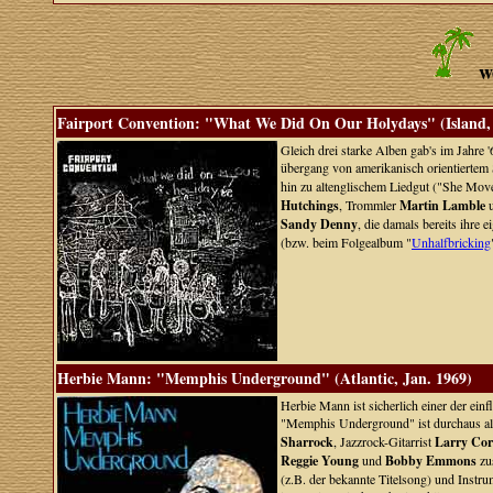
w
Fairport Convention: "What We Did On Our Holydays" (Island, 
Gleich drei starke Alben gab's im Jahre 
übergang von amerikanisch orientiertem
hin zu altenglischem Liedgut ("She Mo
Hutchings
, Trommler
Martin Lamble
u
Sandy Denny
, die damals bereits ihre 
(bzw. beim Folgealbum "
Unhalfbricking
Herbie Mann: "Memphis Underground" (Atlantic, Jan. 1969)
Herbie Mann ist sicherlich einer der einfl
"Memphis Underground" ist durchaus als "
Sharrock
, Jazzrock-Gitarrist
Larry Cor
Reggie Young
und
Bobby Emmons
zu
(z.B. der bekannte Titelsong) und Instr