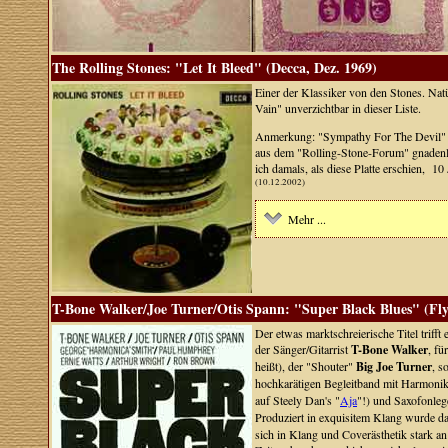
The Rolling Stones: "Let It Bleed" (Decca, Dez. 1969)
Einer der Klassiker von den Stones. Na
Vain" unverzichtbar in dieser Liste.
Anmerkung: "Sympathy For The Devil" is
aus dem "Rolling-Stone-Forum" gnadenlo
ich damals, als diese Platte erschien, 1
(10.12.2002)
Mehr ...
T-Bone Walker/Joe Turner/Otis Spann: "Super Black Blues" (Fl
Der etwas marktschreierische Titel triff
der Sänger/Gitarrist
T-Bone Walker
, fü
heißt), der "Shouter"
Big Joe Turner
, s
hochkarätigen Begleitband mit Harmonik
auf Steely Dan's "
Aja
"!) und Saxofonle
Produziert in exquisitem Klang wurde 
sich in Klang und Coverästhetik stark an 