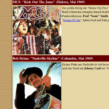
MC5: "Kick Out The Jams" (Elektra, Mai 1969)
Der größte Erfolg der "Motor City Five
Beide Gitarristen erlangten danach Kul
Punkrockkreisen,
Fred "Sonic" Smith
"
Dream Of Life
", haben Fred und Patti 
Bob Dylan: "Nashville Skyline" (Columbia, Mai 1969)
Dylans Platte aus Nashville ist viel bes
auch das Duett mit
Johnny Cash
bei "G