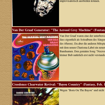
improvisatorisch ausbreiten können.
Van Der Graaf Generator: "The Aerosol Grey Machine" (Fontana
Van Der Graaf waren eine der unterbewer
dass eigentlich als Soloalbum des Sänge
des öfteren). Da aber die anderen Mitspi
mit dem neuen Charisma-Label ein neuer
Bandnamen. Den genialen Song "Necroma
kleiner Bub natürlich erst nicht verstande
Creedence Clearwater Revival: "Bayou Country" (Fantasy, Feb. 
Wegen "Born On The Bayou" und nicht w