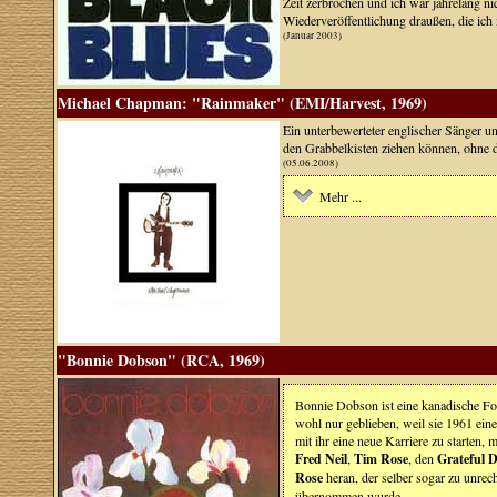
Zeit zerbrochen und ich war jahrelang n
Wiederveröffentlichung draußen, die ich m
(Januar 2003)
Michael Chapman: "Rainmaker" (EMI/Harvest, 1969)
Ein unterbewerteter englischer Sänger un
den Grabbelkisten ziehen können, ohne d
(05.06.2008)
Mehr ...
"Bonnie Dobson" (RCA, 1969)
Bonnie Dobson ist eine kanadische Folk
wohl nur geblieben, weil sie 1961 ei
mit ihr eine neue Karriere zu starten
Fred Neil
,
Tim Rose
, den
Grateful 
Rose
heran, der selber sogar zu unre
übernommen wurde.