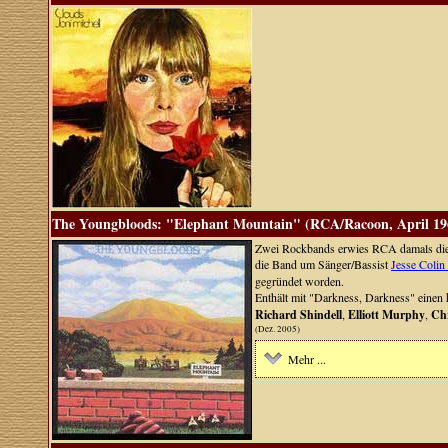
The Youngbloods: "Elephant Mountain" (RCA/Racoon, April 19
Zwei Rockbands erwies RCA damals die E
die Band um Sänger/Bassist
Jesse Coli
gegründet worden.
Enthält mit "Darkness, Darkness" einen 
Richard Shindell
,
Elliott Murphy
,
Ch
(Dez. 2005)
Mehr ...