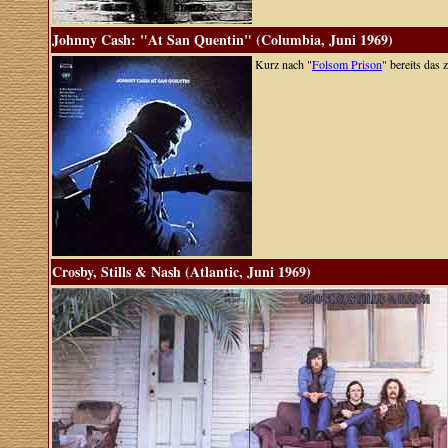
Johnny Cash: "At San Quentin" (Columbia, Juni 1969)
Kurz nach "
Folsom Prison
" bereits das
Crosby, Stills & Nash (Atlantic, Juni 1969)