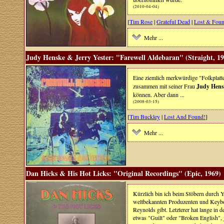
(2010-04-04)
[
Tim Rose
|
Grateful Dead
|
Lost & Fou
Mehr ...
Judy Henske & Jerry Yester: "Farewell Aldebaran" (Straight, 19
Eine ziemlich merkwürdige "Folkplat
zusammen mit seiner Frau
Judy Hens
können. Aber dann ...
(2008-03-15)
[
Tim Buckley
|
Lost And Found!
]
Mehr ...
Dan Hicks & His Hot Licks: "Original Recordings" (Epic, 1969)
Kürzlich bin ich beim Stöbern durch 
weltbekannten Produzenten und Keybo
Reynolds gibt. Letzterer hat lange in 
etwas "Guilt" oder "Broken English", j