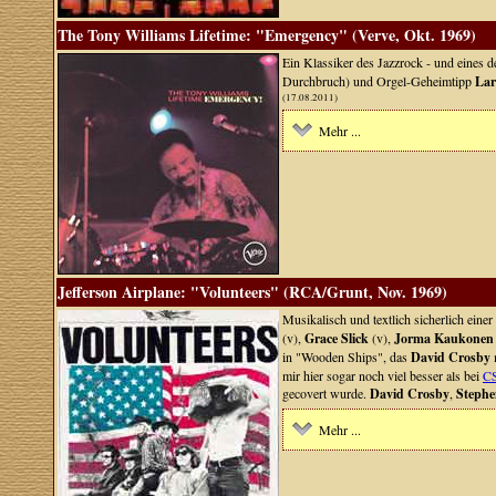
The Tony Williams Lifetime: "Emergency" (Verve, Okt. 1969)
Ein Klassiker des Jazzrock - und eines 
Durchbruch) und Orgel-Geheimtipp
Lar
(17.08.2011)
Mehr ...
Jefferson Airplane: "Volunteers" (RCA/Grunt, Nov. 1969)
Musikalisch und textlich sicherlich ei
(v),
Grace Slick
(v),
Jorma Kaukonen
in "Wooden Ships", das
David Crosby
m
mir hier sogar noch viel besser als bei
C
gecovert wurde.
David Crosby
,
Stephen
Mehr ...