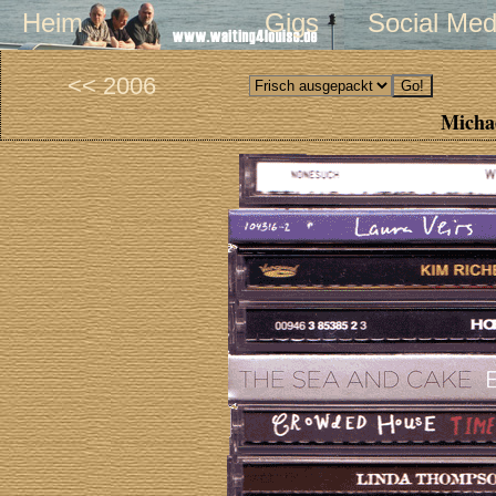
Heim
Gigs
Social Med
<< 2006
Michae