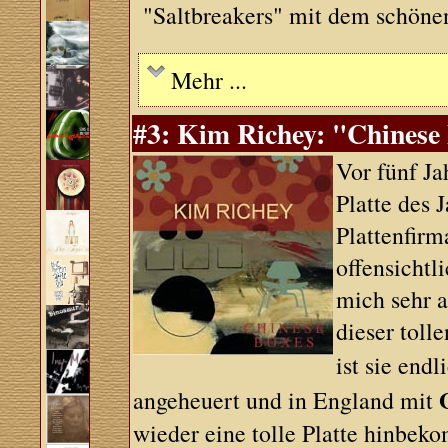
"Saltbreakers" mit dem schöne
Mehr ...
#3: Kim Richey: "Chinese 
Vor fünf Ja
Platte des 
Plattenfirm
offensichtl
mich sehr 
dieser toll
ist sie end
angeheuert und in England mit
wieder eine tolle Platte hinbek