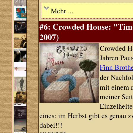
Mehr ...
#6: Crowded House: "Tim
2007)
Crowded Ho
Jahren Paus
Finn Broth
der Nachfo
mit einem r
meiner Sei
Einzelheit
eines: im Herbst gibt es genau 
dabei!!!