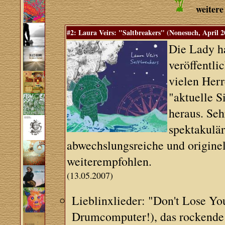
weitere
#2: Laura Veirs: "Saltbreakers" (Nonesuch, April 2
Die Lady ha
veröffentlic
vielen Her
"aktuelle S
heraus. Seh
spektakulär
abwechslungsreiche und originel
weiterempfohlen.
(13.05.2007)
Lieblinxlieder: "Don't Lose Yo
Drumcomputer!), das rockende