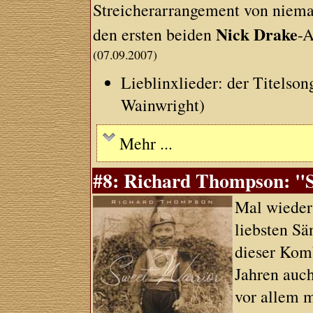
Streicherarrangement von niem
Nick Drake
den ersten beiden
-A
(07.09.2007)
Lieblinxlieder: der Titelso
Wainwright)
Mehr ...
#8: Richard Thompson: "S
Mal wieder
liebsten Sä
dieser Kom
Jahren auc
vor allem m