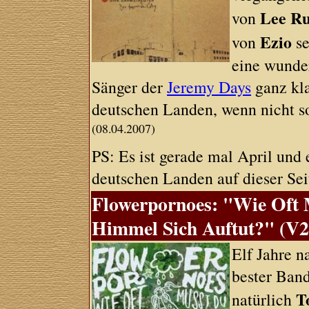
Lee Ru
von
Ezio
von
se
eine wunde
Sänger der
Jeremy Days
ganz kla
deutschen Landen, wenn nicht s
(08.04.2007)
PS: Es ist gerade mal April und e
deutschen Landen auf dieser Sei
Flowerpornoes: "Wie Oft 
Himmel Sich Auftut?" (V2
Elf Jahre n
bester Band
T
natürlich