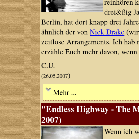
reinhören k
drei&ßig Ja
Berlin, hat dort knapp drei Jah
ähnlich der von
Nick Drake
(wir
zeitlose Arrangements. Ich hab
erzähle Euch mehr davon, wenn 
C.U.
)
(26.05.2007
Mehr ...
"Endless Highway - The M
2007)
Wenn ich wa