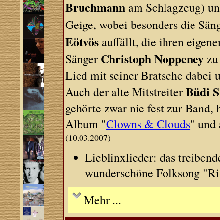
Bruchmann
am Schlagzeug) und
Geige, wobei besonders die Sä
Eötvös
auffällt, die ihren eigene
Christoph Noppeney
Sänger
zu 
Lied mit seiner Bratsche dabei u
Büdi S
Auch der alte Mitstreiter
gehörte zwar nie fest zur Band,
Album "
Clowns & Clouds
" und 
(10.03.2007)
Lieblinxlieder: das treiben
wunderschöne Folksong "Ri
Mehr ...