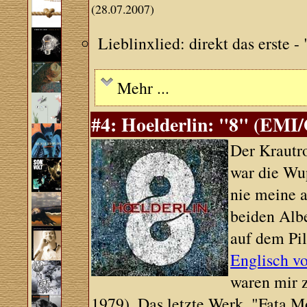
(28.07.2007)
Lieblinxlied: direkt das erste - 
Mehr ...
#4: Hoelderlin: "8" (EMI
Der Krautro
war die Wu
nie meine a
beiden Alb
auf dem Pi
Englisch v
waren mir 
1979). Das letzte Werk, "Fata M