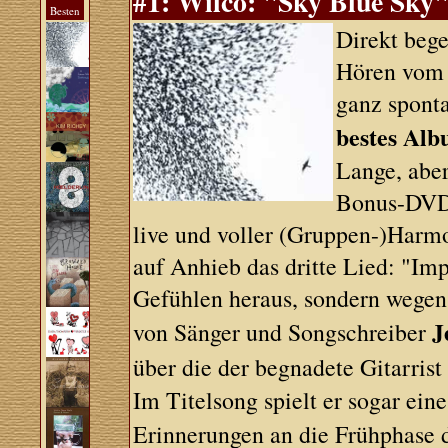
#1: Wilco: "Sky Blue Sky
Besten
Direkt bege
Hören vom 
ganz sponta
bestes Alb
Lange, aber
Bonus-DVD 
live und voller (Gruppen-)Har
auf Anhieb das dritte Lied: "Im
Gefühlen heraus, sondern wegen
J
von Sänger und Songschreiber
über die der begnadete Gitarris
Im Titelsong spielt er sogar ei
Erinnerungen an die Frühphase