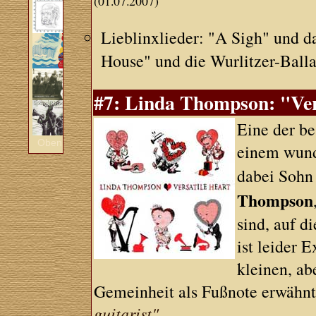
(01.07.2007)
Lieblinxlieder: "A Sigh" und d
House" und die Wurlitzer-Bal
#7: Linda Thompson: "Ver
Eine der be
Oben
einem wund
dabei Soh
Thompson
sind, auf d
ist leider 
kleinen, ab
Gemeinheit als Fußnote erwähn
guitarist"
.