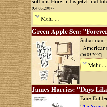
soll uns Hörern das jetzt mal tota
(04.03.2007)
Mehr ...
Green Apple Sea: "Foreve
Scharmant-
"Americana"
(06.05.2007)
Mehr ...
James Harries: "Days Lik
Eine Entde
The Siren
,