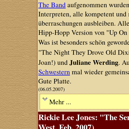
The Band
aufgenommen wurden. D
Interpreten, alle kompetent un
überraschungen ausbleiben. Alle
Hipp-Hopp Version von "Up On 
Was ist besonders schön geword
"The Night They Drove Old Dix
Juliane Werding
Joan!) und
. A
Schwestern
mal wieder gemeinsa
Gute Platte.
(06.05.2007)
Mehr ...
Rickie Lee Jones: "The S
West, Feb. 2007)