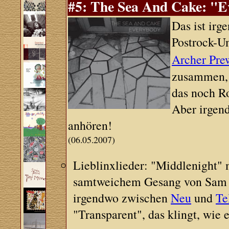
#5: The Sea And Cake: "Ev
Das ist ir
Postrock-U
Archer Prew
zusammen, u
das noch R
Aber irgen
anhören!
(06.05.2007)
Lieblinxlieder: "Middlenight" 
samtweichem Gesang von Sam Pr
irgendwo zwischen
Neu
und
Te
"Transparent", das klingt, wie e