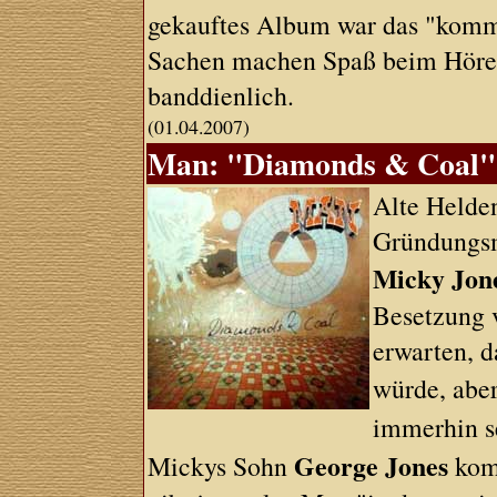
gekauftes Album war das "komm
Sachen machen Spaß beim Hören
banddienlich.
(01.04.2007)
Man: "Diamonds & Coal" 
Alte Helden
Gründungs
Micky Jon
Besetzung 
erwarten, d
würde, abe
immerhin s
George Jones
Mickys Sohn
komp