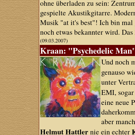
ohne überladen zu sein: Zentru
gespielte Akustikgitarre. Modern
Musik "at it's best"! Ich bin ma
noch etwas bekannter wird. Das 
(09.03.2007)
Kraan: "Psychedelic Man"
Und noch m
genauso w
unter Vertr
EMI, sogar 
eine neue P
daherkommt
aber manch
Helmut Hattler
nie ein echter