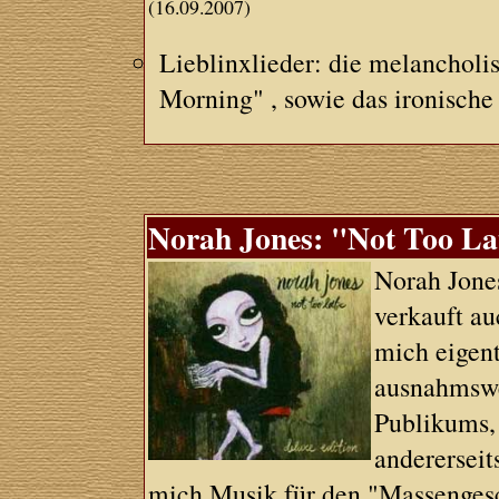
(16.09.2007)
Lieblinxlieder: die melancholi
Morning" , sowie das ironisch
Norah Jones: "Not Too La
Norah Jone
verkauft au
mich eigent
ausnahmswe
Publikums, 
andererseit
mich Musik für den "Massenges