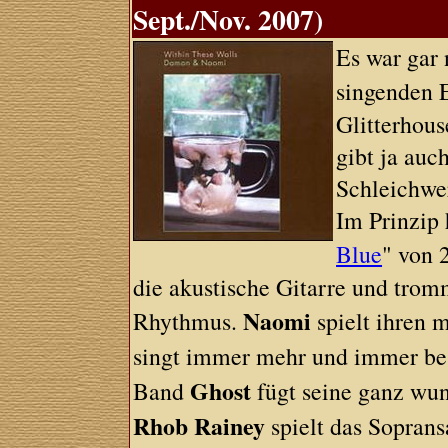
Sept./Nov. 2007)
Es war gar 
singenden
Glitterhous
gibt ja auc
Schleichwe
Im Prinzip 
Blue
" von 
die akustische Gitarre und trom
Naomi
Rhythmus.
spielt ihren 
singt immer mehr und immer be
Ghost
Band
fügt seine ganz wun
Rhob Rainey
spielt das Soprans