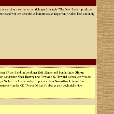
etzte Album vor der ersten richtigen Hitsingle "The One I Love", produziert
g zur Band war. Ich liebe das Album trotz aller negativen Kritiken heiß und innig.
iten EP der Band im Londoner Exil. Sänger und Bandgründer
Simon
eine Landsleute
Mick Harvey
und
Rowland S. Howard
kamen jetzt von der
ger Nicht-Exil-Aussie in der Truppe war
Epic Soundtrack
, immerhin
ustracks von der CD "Room Of Light", aber es geht doch nichts über