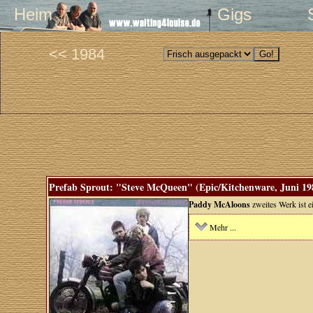
Heim
Gigs
<< 1984
Prefab Sprout: "Steve McQueen" (Epic/Kitchenware, Juni 19
Paddy McAloons
zweites Werk ist e
Mehr ...