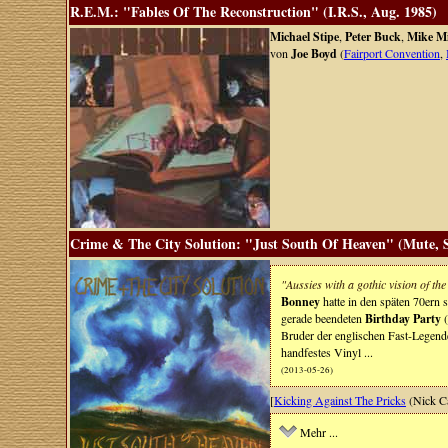
R.E.M.: "Fables Of The Reconstruction" (I.R.S., Aug. 1985)
Michael Stipe
,
Peter Buck
,
Mike Mi
von
Joe Boyd
(
Fairport Convention
,
Crime & The City Solution: "Just South Of Heaven" (Mute, S
"Aussies with a gothic vision of t
Bonney
hatte in den späten 70ern 
gerade beendeten
Birthday Party
(
Bruder der englischen Fast-Legen
handfestes Vinyl ...
(2013-05-26)
[
Kicking Against The Pricks
(Nick C
Mehr ...