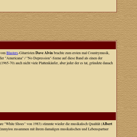
t vom
Blasters
-Gitarristen
Dave Alvin
brachte zum ersten mal Countrymusik,
l der "Americana" / "No Depression"-Szene auf diese Band als einen der
 (1965-70) auch nicht viele Plattenkäufer, aber jeder der es tat, gründete danach
e "White Shoes" von 1983) stimmte wieder die musikalisch Qualität (
Albert
 von Emmylou zusammen mit ihrem damaligen musikalischen und Lebenspartner