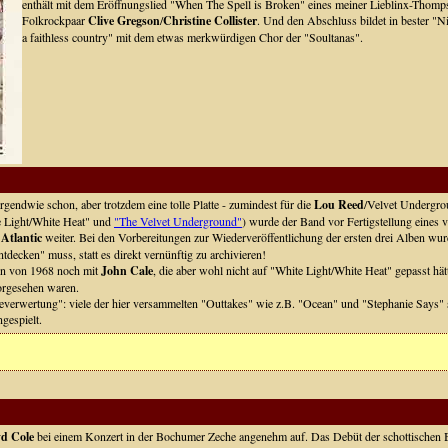
enthält mit dem Eröffnungslied "When The Spell is Broken" eines meiner Lieblinx-Th
Folkrockpaar
Clive Gregson
/
Christine Collister
. Und den Abschluss bildet in bester "Ni
a faithless country" mit dem etwas merkwürdigen Chor der "Soultanas".
gendwie schon, aber trotzdem eine tolle Platte - zumindest für die
Lou Reed
/Velvet Undergro
e Light/White Heat" und
"The Velvet Underground"
) wurde der Band vor Fertigstellung eines 
i
Atlantic
weiter. Bei den Vorbereitungen zur Wiederveröffentlichung der ersten drei Alben wur
tdecken" muss, statt es direkt vernünftig zu archivieren!
en von 1968 noch mit
John Cale
, die aber wohl nicht auf "White Light/White Heat" gepasst h
orgesehen waren.
erwertung": viele der hier versammelten "Outtakes" wie z.B. "Ocean" und "Stephanie Says" 
gespielt.
yd Cole
bei einem Konzert in der Bochumer Zeche angenehm auf. Das Debüt der schottischen