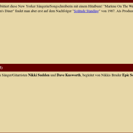
ebütiert diese New Yorker Sängerin/Songschreiberin mit einem Hitalbum! "Marlene On The Wal
's Diner" findet man aber erst auf dem Nachfolger "
Solitude Standing
" von 1987. Als Produz
5)
n Sänger/Gitarristen
Nikki Sudden
und
Dave Kusworth
, begleitet von Nikkis Bruder
Epic S