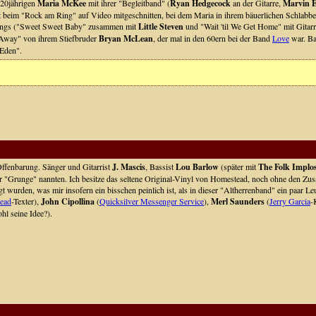
 20jährigen
Maria McKee
mit ihrer "Begleitband" (
Ryan Hedgecock
an der Gitarre,
Marvin E
tt beim "Rock am Ring" auf Video mitgeschnitten, bei dem Maria in ihrem bäuerlichen Schlabbe
Songs ("Sweet Sweet Baby" zusammen mit
Little Steven
und "Wait 'til We Get Home" mit Gitarr
s Away" von ihrem Stiefbruder
Bryan McLean
, der mal in den 60ern bei der Band
Love
war. Ba
 Eden".
Offenbarung. Sänger und Gitarrist
J. Mascis
, Bassist
Lou Barlow
(später mit
The Folk Implo
er "Grunge" nannten. Ich besitze das seltene Original-Vinyl von Homestead, noch ohne den Zusat
wurden, was mir insofern ein bisschen peinlich ist, als in dieser "Altherrenband" ein paar Leu
Dead
-Texter),
John Cipollina
(
Quicksilver Messenger Service
),
Merl Saunders
(
Jerry Garcia
-
hl seine Idee?).