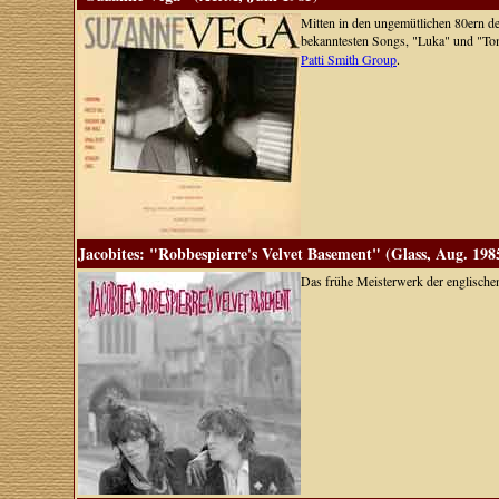
Mitten in den ungemütlichen 80ern d
bekanntesten Songs, "Luka" und "Tom
Patti Smith Group
.
Jacobites: "Robbespierre's Velvet Basement" (Glass, Aug. 198
Das frühe Meisterwerk der englische