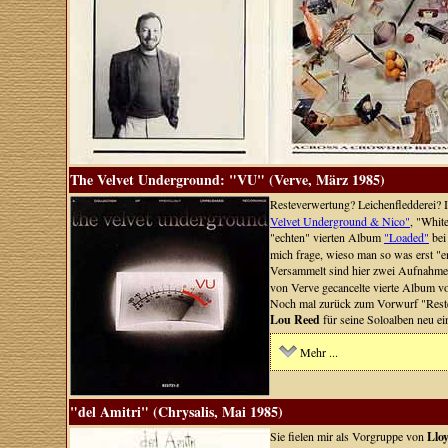
The Velvet Underground: "VU" (Verve, März 1985)
Resteverwertung? Leichenfledderei? Ir
Velvet Underground & Nico"
, "Whit
"echten" vierten Album
"Loaded"
be
mich frage, wieso man so was erst "en
Versammelt sind hier zwei Aufnahm
von Verve gecancelte vierte Album v
Noch mal zurück zum Vorwurf "Restev
Lou Reed
für seine Soloalben neu ein
Mehr ...
"del Amitri" (Chrysalis, Mai 1985)
Sie fielen mir als Vorgruppe von
Llo