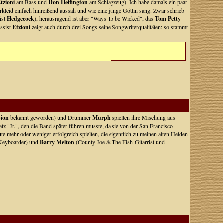
tzioni
am Bass und
Don Heffington
am Schlagzeug). Ich habe damals ein paar
rkleid einfach hinreißend aussah und wie eine junge Göttin sang. Zwar schrieb
ist
Hedgecock
), herausragend ist aber "Ways To be Wicked", das
Tom Petty
ssist
Etzioni
zeigt auch durch drei Songs seine Songwriterqualitäten: so stammt
sion
bekannt geworden) und Drummer
Murph
spielten ihre Mischung aus
z "Jr.", den die Band später führen musste, da sie von der San Francisco-
te mehr oder weniger erfolgreich spielten, die eigentlich zu meinen alten Helden
Keyboarder) und
Barry Melton
(County Joe & The Fish-Gitarrist und