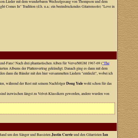
ompson-Lieder mit dem wunderbaren Wechselgesang von Thompson und dem
ght Comes In" Tradition (d.h. u.a.: ein beeindruckendes Gitarrensolo) "Love in
und-Fans! Nach drei phantastischen Alben für Verve/MGM 1967-69 (
"The
vierten Albums der Plattenvertrag gekündigt. Danach ging es dann mit dem
den dann die Bänder mit den hier versammelten Liedern "entdeckt", wobei ich
ätten, während der Rest mit seinem Nachfolger
Doug Yule
wohl schon für das
sind inzwischen längst zu Velvet-Klassikern geworden, andere wurden von
 Band um den Sänger und Bassisten
Justin Currie
und den Gitarristen
Ian