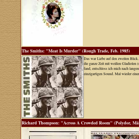
The Smiths: "Meat Is Murder" (Rough Trade, Feb. 1985)
Das war Liebe auf den zweiten Blick.
die ganze Zeit mit weißen Gladiolen 
fand, entschloss ich mich nach langen
einzigartigen Sound. Mal wieder ei
Richard Thompson: "Across A Crowded Room" (Polydor, Mär