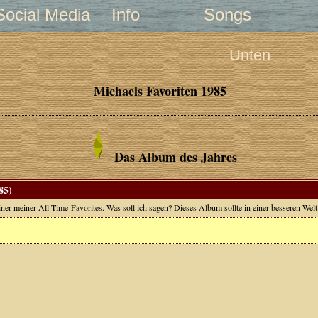
Social Media
Info
Songs
Unten
Michaels Favoriten 1985
Das Album des Jahres
85)
iner meiner All-Time-Favorites. Was soll ich sagen? Dieses Album sollte in einer besseren Welt