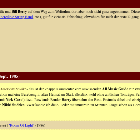
lls
und
Bill Berry
auf dem Weg zum Weltruhm, dort aber noch nicht ganz angekommen. Dieses l
Incredible String Band
, etc.), gilt für viele als Fehlschlag, obwohl es für mich der erste Zugan
ept. 1985)
he American South"
- das ist der knappe Kommentar vom allwissenden
All Music Guide
zur zwe
schon mal eine Besetzung in alten Heimat am Start, allerdinx wohl ohne amtlichen Tonträger. S
mit
Nick Cave
!) dazu. Rowlands Bruder
Harry
übernahm den Bass. Erstmals dabei und einzi
de
Nikki Sudden
. Zwar kannte ich die 6 Lieder mit immerhin 28 Minuten Länge schon als Bon
ave) |
"Room Of Light"
(1986)