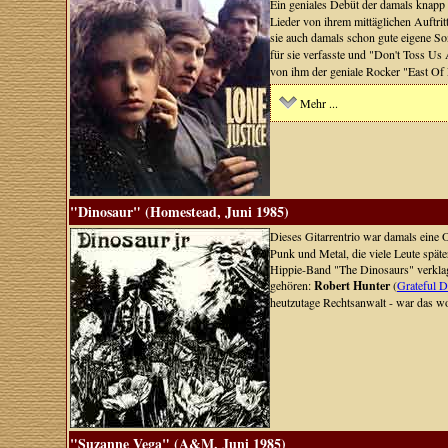
Ein geniales Debüt der damals knapp
Lieder von ihrem mittäglichen Auftri
sie auch damals schon gute eigene 
für sie verfasste und "Don't Toss U
von ihm der geniale Rocker "East Of
Mehr ...
"Dinosaur" (Homestead, Juni 1985)
Dieses Gitarrentrio war damals eine 
Punk und Metal, die viele Leute spät
Hippie-Band "The Dinosaurs" verklagt 
gehören:
Robert Hunter
(
Grateful 
heutzutage Rechtsanwalt - war das wo
"Suzanne Vega" (A&M, Juni 1985)