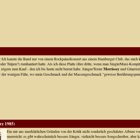
: Ich kannte die Band nur von einem Rockpalastkonzert aus einem Hamburger Club, das mich k
(oder Tulpen?) rumhantiert hatte. Als ich diese Platte (ihre dritte, wenn man Single/Maxi-Kom
 zögern zum Kauf - den ich bis heute nicht bereut habe. Sänger/Texter
Morrissey
und Gitarris
ner der wenigen Fälle, wo mein Geschmack und der Massengeschmack "gewisse Berührungspun
z 1985)
Ein mir aus unerklärlichen Gründen von der Kritik nicht sonderlich geschätztes Album vo
unerreicht: es gibt wahrscheinlich bessere Sänger, vielleicht bessere Songschreiber, aber