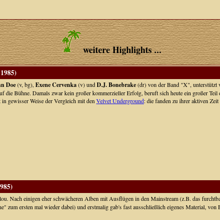
weitere Highlights ...
 1985)
hn Doe
(v, bg),
Exene Cervenka
(v) und
D.J. Bonebrake
(dr) von der Band "X", unterstütz
auf die Bühne. Damals zwar kein großer kommerzieller Erfolg, beruft sich heute ein großer Tei
st in gewisser Weise der Vergleich mit den
Velvet Underground
: die fanden zu ihrer aktiven Zeit
985)
u. Nach einigen eher schwächeren Alben mit Ausflügen in den Mainstream (z.B. das furchtbar
ine" zum ersten mal wieder dabei) und erstmalig gab's fast ausschließlich eigenes Material,