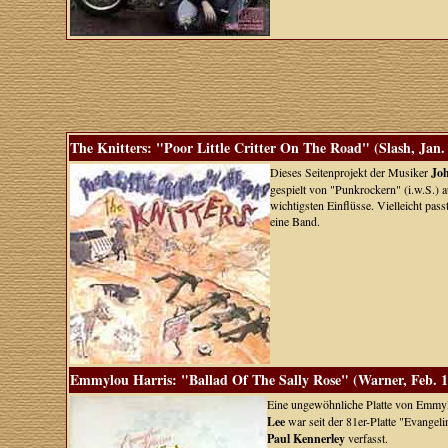
The Knitters: "Poor Little Critter On The Road" (Slash, Jan.
Dieses Seitenprojekt der Musiker
Jo
gespielt von "Punkrockern" (i.w.S.) 
wichtigsten Einflüsse. Vielleicht pas
eine Band.
Emmylou Harris: "Ballad Of The Sally Rose" (Warner, Feb. 1
Eine ungewöhnliche Platte von Emmylo
Lee
war seit der 81er-Platte "Evangel
Paul Kennerley
verfasst.