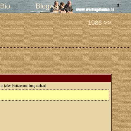
Bio
Blogwurst
1986 >>
 in jeder Plattensammlung stehen!