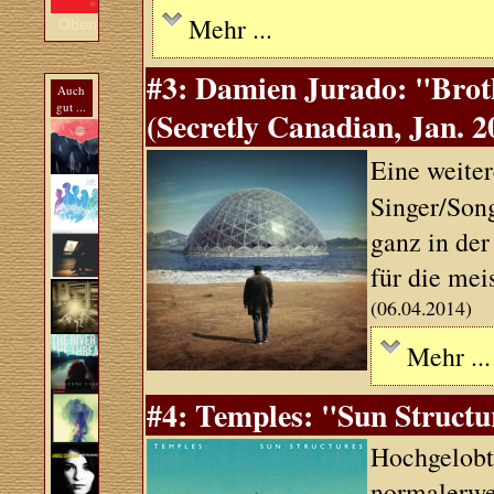
Mehr ...
Oben
#3: Damien Jurado: "Brot
Auch
gut ...
(Secretly Canadian, Jan. 2
Eine weite
Singer/Song
ganz in der
für die mei
(06.04.2014)
Mehr ...
#4: Temples: "Sun Structu
Hochgelobt
normalerwei