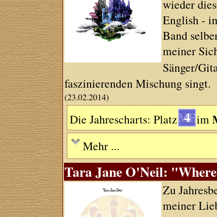
wieder die
English - i
Band selber
meiner Sich
Sänger/Gita
faszinierenden Mischung singt.
(23.02.2014)
4
Die Jahrescharts: Platz
im
Mehr ...
Tara Jane O'Neil: "Where
Zu Jahresb
meiner Lie