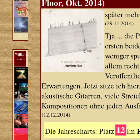
Floor, Okt. 2014)
später mehr 
(29.11.2014)
Tja ... die 
Oben
ersten beid
weniger spu
Willkommen
zurück
allem recht
...
Veröffentli
Erwartungen. Jetzt sitze ich hie
akustische Gitarren, viele Streic
Kompositionen ohne jeden Ausfall
(12.12.2014)
12
Die Jahrescharts: Platz
im