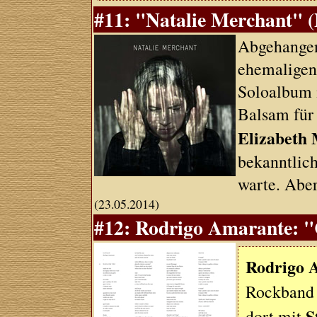
#11: "Natalie Merchant" 
Abgehangen
ehemaligen
Soloalbum m
Balsam für 
Elizabeth 
bekanntlich
warte. Aber
(23.05.2014)
#12: Rodrigo Amarante: "
Rodrigo 
Rockban
S
dort mit