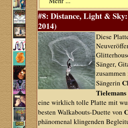
Mehr ...
#8: Distance, Light & Sky:
2014)
Diese Platt
Neuveröffen
Glitterhous
Sänger, Git
zusammen m
C
Sängerin
Tielemans
eine wirklich tolle Platte mit w
C
besten Walkabouts-Duette von
phänomenal klingenden Begleit