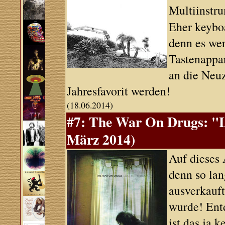
Multiinstr
Eher keyboa
denn es wer
Tastenappar
an die Neuz
Jahresfavorit werden!
(18.06.2014)
#7: The War On Drugs: "L
März 2014)
Auf dieses
denn so lan
ausverkauft
wurde! Ent
ist das ja 