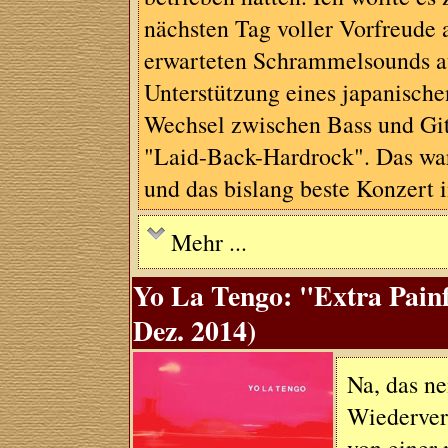
nächsten Tag voller Vorfreude 
erwarteten Schrammelsounds au
Unterstützung eines japanisch
Wechsel zwischen Bass und Git
"Laid-Back-Hardrock". Das war
und das bislang beste Konzert
Mehr ...
Yo La Tengo: "Extra Painf
Dez. 2014)
Na, das ne
Wiederver