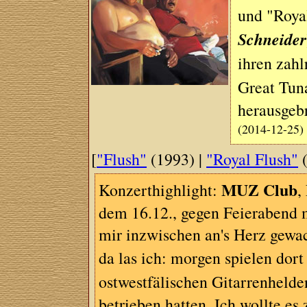
und "Roya
Schneider
ihren zahl
Great Tuna
herausgeb
(2014-12-25)
[
"Flush"
(1993) |
"Royal Flush"
(
MUZ Club
Konzerthighlight:
,
dem 16.12., gegen Feierabend m
mir inzwischen an's Herz gew
da las ich: morgen spielen dor
ostwestfälischen Gitarrenheld
betrieben hatten. Ich wollte e