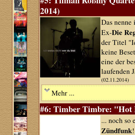
#5: Tilman Roßmy Quartett
2014)
Das nenne 
Die Re
Ex-
der Titel "
keine Beset
eine der be
laufenden J
(02.11.2014)
Mehr ...
#6: Timber Timbre: "Hot 
... noch so
Zündfunk