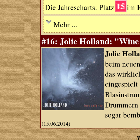
15
Die Jahrescharts: Platz
im
Mehr ...
#16: Jolie Holland: "Wine
Jolie Holl
beim neuen 
das wirklic
eingespielt
Blasinstru
Drummern u
sogar bomba
(15.06.2014)
W