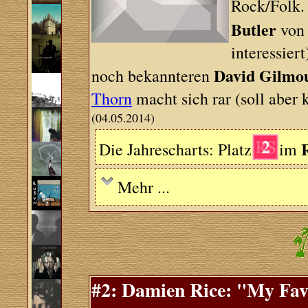
Rock/Folk. 
Butler
vo
interessier
David Gilmo
noch bekannteren
Thorn
macht sich rar (soll aber 
(04.05.2014)
2
Die Jahrescharts: Platz
im
Mehr ...
#2: Damien Rice: "My Fav