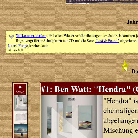
Jahr
Willkommen zurück
: die besten Wiederveröffentlichungen des Jahres bekommen jetz
längst vergriffener Schallplatten auf CD mal die Seite
"Lost & Found"
eingerichtet
Locust Fudge
ja sehen kann.
(25.12.2014)
Da
#1: Ben Watt: "Hendra" (
Die
Besten
"Hendra" is
ehemaligen
abgehangene
Mischung el