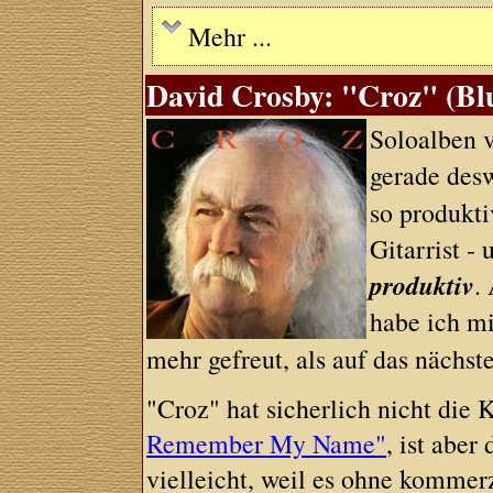
Mehr ...
David Crosby: "Croz" (Blu
Soloalben 
gerade desw
so produkt
Gitarrist -
produktiv
.
habe ich mi
mehr gefreut, als auf das näch
"Croz" hat sicherlich nicht die
Remember My Name"
, ist aber
vielleicht, weil es ohne komme