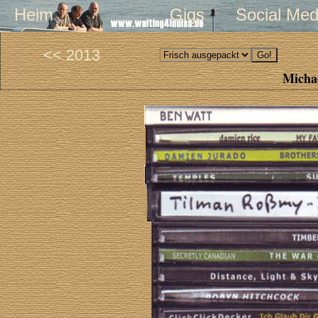
Heim
Gigs
Social Med
<< 2013
Michae