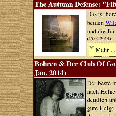
The Autumn Defense: "Fift
Das ist ber
beiden
Wil
und die Ju
(15.02.2014)
Mehr ...
Bohren & Der Club Of Gor
Jan. 2014)
Der beste 
nach Helge 
deutlich un
gute Helge