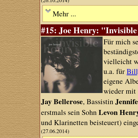
(26.10.2014)
Mehr ...
#15: Joe Henry: "Invisib
Für mich se
beständigst
vielleicht 
u.a. für
Bil
eigene Albe
wieder mit
Jay Bellerose
Jennif
, Bassistin
Levon Henr
erstmals sein Sohn
und Klarinetten beisteuert) eing
(27.06.2014)