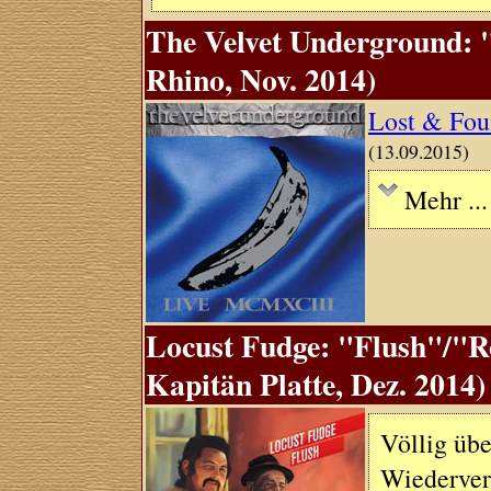
The Velvet Underground: 
Rhino, Nov. 2014)
Lost & Fou
(13.09.2015)
Mehr ...
Locust Fudge: "Flush"/"Ro
Kapitän Platte, Dez. 2014)
Völlig üb
Wiederver