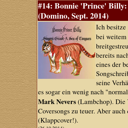
#14: Bonnie 'Prince' Billy
(Domino, Sept. 2014)
Ich besitz
bei weitem
breitgestre
bereits nac
eines der b
Songschreib
seine Verhä
es sogar ein wenig nach "normal
Mark Nevers
(Lambchop). Die V
Coversongs zu teuer. Aber auch 
(Klappcover!).