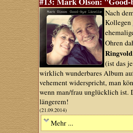
#13: Mark Olson: "Good-by
Nach dem
Kollegen
ehemalig
Ohren da
Ringvold
(ist das j
wirklich wunderbares Album auf
vehement widerspricht, man könn
wenn man/frau unglücklich ist. D
längerem!
(21.09.2014)
Mehr ...