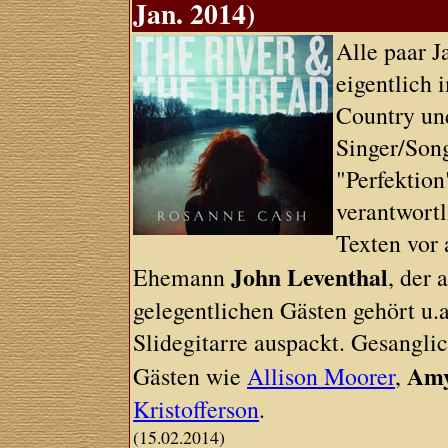
Jan. 2014)
Alle paar 
eigentlich 
Country und
Singer/Song
"Perfektion
verantwort
Texten vor
John Leventhal
Ehemann
, der 
gelegentlichen Gästen gehört u.
Slidegitarre auspackt. Gesangli
Am
Gästen wie
Allison Moorer
,
Kristofferson
.
(15.02.2014)