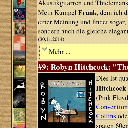
Akustikgitarren und Thielemans
Frank
Mein Kumpel
, dem ich d
einer Meinung und findet sogar, 
sondern auch die gleiche elegan
(30.11.2014)
Mehr ...
#9: Robyn Hitchcock: "Th
Dies ist qu
Hitchcock
(Pink Floy
Convention
Collins
ode
späten 60er