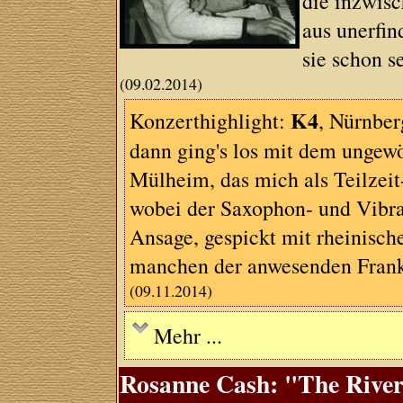
die inzwisc
aus unerfin
sie schon se
(09.02.2014)
K4
Konzerthighlight:
, Nürnber
dann ging's los mit dem ungew
Mülheim, das mich als Teilzeit
wobei der Saxophon- und Vibra
Ansage, gespickt mit rheinisch
manchen der anwesenden Franken
(09.11.2014)
Mehr ...
Rosanne Cash: "The River