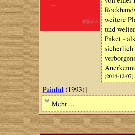
von einer 
Rockbands
weitere Pl
und weite
Paket - al
sicherlich 
verborgene
Anerkenn
(2014-12-07)
[
Painful
(1993)]
Mehr ...