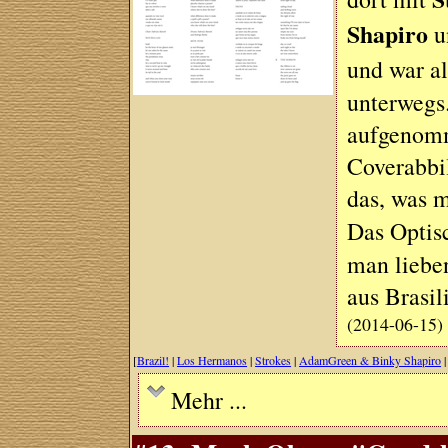
Shapiro
u
und war a
unterwegs.
aufgenomm
Coverabbil
das, was m
Das Opti
man lieben
aus Brasi
(2014-06-15)
[
Brazil!
|
Los Hermanos
|
Strokes
|
AdamGreen & Binky Shapiro
Mehr ...