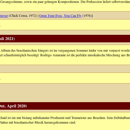
r Gesangsstimme, sowie ein paar gelungen Kompositionen. Die Perkussion liefert selbstverständ
orever
(Chick Corea, 1972) |
Open Your Eyes, You Can Fly
(1976)]
.
li 2021)
 Album des brasilianischen Sängers ist im vergangenen Sommer leider von mir verpasst worden
el schnellstmöglich beseitigt. Rodrigo Amarante ist die perfekte musikalische Mischung aus B
.
Out, April 2020)
chaid ist ein mir bislang unbekannter Produzent und Tonmeister aus Brasilien. Sein Debütalb
 Platten mit brasilianischer Musik herausgekommen sind.