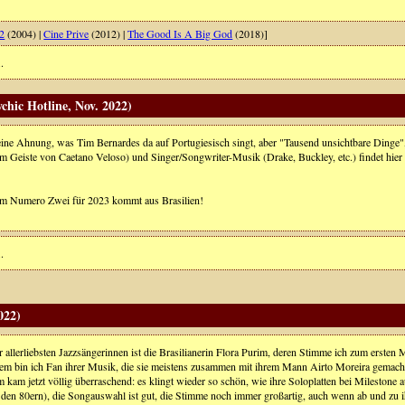
2
(2004) |
Cine Prive
(2012) |
The Good Is A Big God
(2018)]
.
chic Hotline, Nov. 2022)
eine Ahnung, was Tim Bernardes da auf Portugiesisch singt, aber "Tausend unsichtbare Dinge",
(im Geiste von Caetano Veloso) und Singer/Songwriter-Musik (Drake, Buckley, etc.) findet hie
m Numero Zwei für 2023 kommt aus Brasilien!
.
022)
r allerliebsten Jazzsängerinnen ist die Brasilianerin Flora Purim, deren Stimme ich zum erst
dem bin ich Fan ihrer Musik, die sie meistens zusammen mit ihrem Mann Airto Moreira gemacht
 kam jetzt völlig überraschend: es klingt wieder so schön, wie ihre Soloplatten bei Milestone 
s den 80ern), die Songauswahl ist gut, die Stimme noch immer großartig, auch wenn ab und zu