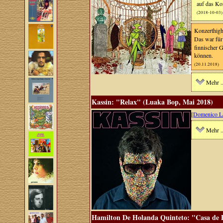
auf das Ko
(2018-10-03)
Konzerthigh
Das war für 
finnischer G
können.
(20.11.2018)
Mehr ..
Kassin: "Relax" (Luaka Bop, Mai 2018)
[
Domenico La
Mehr ..
Hamilton De Holanda Quinteto: "Casa de B