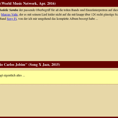
(World Music Network, Apr. 2016)
hedelic Samba
der passende Oberbegriff für all die tollen Bands und Einzelinterpretren auf die
r
Marcus Valle
, der es mit seinem Lied leider nicht auf die mit knapp über 12€ recht günstige 
 Band
Sexy Fi
, von der ich mir umgehend das komplette Album besorgt habe ...
io Carlos Jobim" (Song X Jazz, 2015)
gt eigentlich alles ...