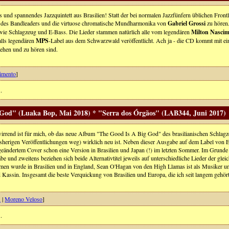
s und spannendes Jazzquintett aus Brasilien! Statt der bei normalen Jazzfünfern üblichen Front
des Bandleaders und die virtuose chromatische Mundharmonika von
Gabriel Grossi
zu hören.
owie Schlagzeug und E-Bass. Die Lieder stammen natürlich alle vom legendären
Milton Nasci
lls legendären
MPS
-Label aus dem Schwarzwald veröffentlicht. Ach ja - die CD kommt mit eine
sehen und zu hören sind.
imento
]
.
 God" (Luaka Bop, Mai 2018) * "Serra dos Órgãos" (LAB344, Juni 2017)
irrend ist für mich, ob das neue Album "The Good Is A Big God" des brasilianischen Schlag
bisherigen Veröffentlichungen weg) wirklich neu ist. Neben dieser Ausgabe auf dem Label von 
geändertem Cover schon eine Version in Brasilien und Japan (!) im letzten Sommer. Im Grunde ka
e und zweitens beziehen sich beide Alternativtitel jeweils auf unterschiedliche Lieder der glei
n wurde in Brasilien und in England, Sean O'Hagan von den High Llamas ist als Musiker u
 Kassin. Insgesamt die beste Verquickung von Brasilien und Europa, die ich seit langem gehör
s
|
Moreno Veloso
]
.