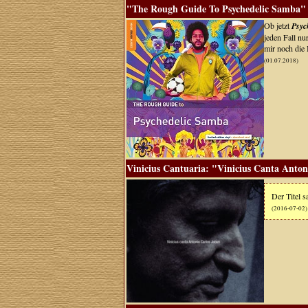
"The Rough Guide To Psychedelic Samba" 
Ob jetzt
Psyc
jeden Fall nu
mir noch die
(01.07.2018)
Vinicius Cantuaria: "Vinicius Canta Anton
Der Titel sa
(2016-07-02)