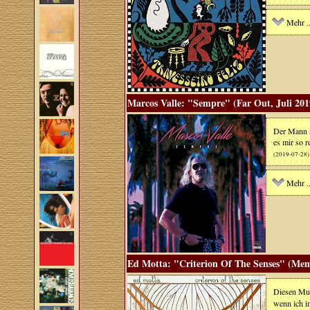
Mehr ..
Marcos Valle: "Sempre" (Far Out, Juli 201
Der Mann au
es mir so 
(2019-07-28)
Mehr ..
Ed Motta: "Criterion Of The Senses" (Mem
Diesen Mus
wenn ich in