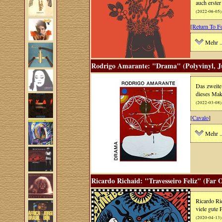
auch erste
(2022-06-05)
[
Return To F
Mehr ..
Rodrigo Amarante: "Drama" (Polyvinyl, Ju
Das zweite
dieses Mak
(2022-03-08)
[
Cavalo
]
Mehr ..
Ricardo Richaid: "Travesseiro Feliz" (Far 
Ricardo Ri
viele gute
(2020-04-13)