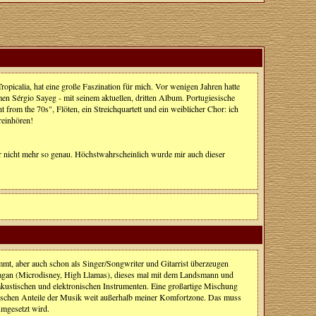
opicalia, hat eine große Faszination für mich. Vor wenigen Jahren hatte
en Sérgio Sayeg - mit seinem aktuellen, dritten Album. Portugiesische
 from the 70s", Flöten, ein Streichquartett und ein weiblicher Chor: ich
reinhören!
der nicht mehr so genau. Höchstwahrscheinlich wurde mir auch dieser
ommt, aber auch schon als Singer/Songwriter und Gitarrist überzeugen
Hagan (Microdisney, High Llamas), dieses mal mit dem Landsmann und
akustischen und elektronischen Instrumenten. Eine großartige Mischung
onischen Anteile der Musik weit außerhalb meiner Komfortzone. Das muss
umgesetzt wird.