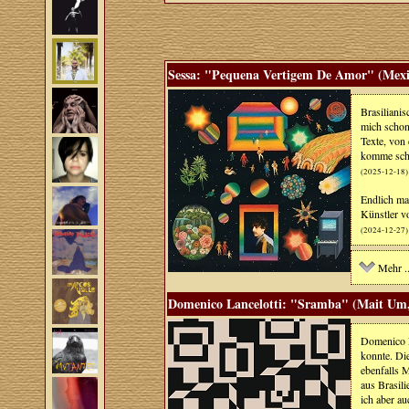
Sessa: "Pequena Vertigem De Amor" (Mexi
Brasiliani
mich schon
Texte, von 
komme schn
(2025-12-18)
Endlich ma
Künstler v
(2024-12-27)
Mehr ..
Domenico Lancelotti: "Sramba" (Mait Um,
Domenico L
konnte. Di
ebenfalls 
aus Brasil
ich aber a