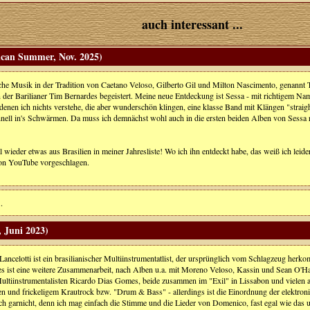
auch interessant ...
can Summer, Nov. 2025)
sche Musik in der Tradition von Caetano Veloso, Gilberto Gil und Milton Nascimento, genannt Tr
 der Barilianer Tim Bernardes begeistert. Meine neue Entdeckung ist Sessa - mit richtigem Nam
denen ich nichts verstehe, die aber wunderschön klingen, eine klasse Band mit Klängen "straight
ell in's Schwärmen. Da muss ich demnächst wohl auch in die ersten beiden Alben von Sessa 
l wieder etwas aus Brasilien in meiner Jahresliste! Wo ich ihn entdeckt habe, das weiß ich lei
on YouTube vorgeschlagen.
.
 Juni 2023)
ancelotti ist ein brasilianischer Multiinstrumentatlist, der ursprünglich vom Schlagzeug herk
es ist eine weitere Zusammenarbeit, nach Alben u.a. mit Moreno Veloso, Kassin und Sean O'
Multiinstrumentalisten Ricardo Dias Gomes, beide zusammen im "Exil" in Lissabon und vielen 
ien und frickeligem Krautrock bzw. "Drum & Bass" - allerdings ist die Einordnung der elektr
uch garnicht, denn ich mag einfach die Stimme und die Lieder von Domenico, fast egal wie das 