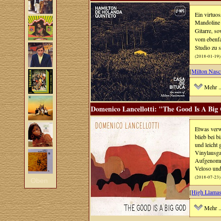
Ein virtuos
Mandoline 
Gitarre, s
vom ebenfa
Studio zu 
(2018-01-19)
[
Milton Nasc
Mehr ..
Domenico Lancellotti: "The Good Is A Big
Etwas verw
blieb bei 
und leicht 
Vinylausgab
Aufgenomme
Veloso und
(2018-07-23)
Oben
[
High Llama
Mehr ..