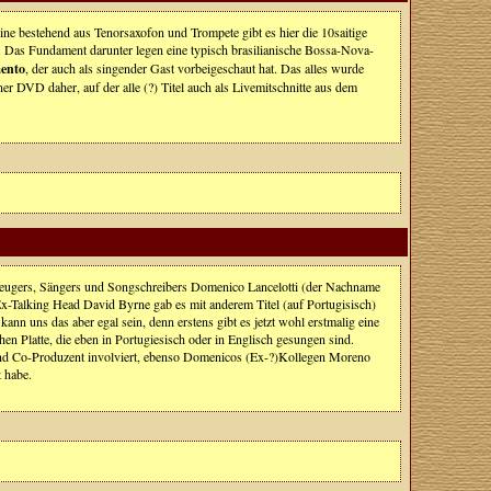
line bestehend aus Tenorsaxofon und Trompete gibt es hier die 10saitige
 Das Fundament darunter legen eine typisch brasilianische Bossa-Nova-
mento
, der auch als singender Gast vorbeigeschaut hat. Das alles wurde
r DVD daher, auf der alle (?) Titel auch als Livemitschnitte aus dem
zeugers, Sängers und Songschreibers Domenico Lancelotti (der Nachname
Ex-Talking Head David Byrne gab es mit anderem Titel (auf Portugisisch)
nn uns das aber egal sein, denn erstens gibt es jetzt wohl erstmalig eine
chen Platte, die eben in Portugiesisch oder in Englisch gesungen sind.
nd Co-Produzent involviert, ebenso Domenicos (Ex-?)Kollegen Moreno
t habe.