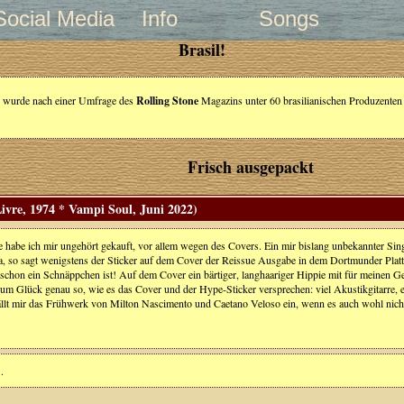
Social Media
Info
Songs
Brasil!
e wurde nach einer Umfrage des
Rolling Stone
Magazins unter 60 brasilianischen Produzenten 
Frisch ausgepackt
vre, 1974 * Vampi Soul, Juni 2022)
te habe ich mir ungehört gekauft, vor allem wegen des Covers. Ein mir bislang unbekannter Si
a, so sagt wenigstens der Sticker auf dem Cover der Reissue Ausgabe in dem Dortmunder Platte
 schon ein Schnäppchen ist! Auf dem Cover ein bärtiger, langhaariger Hippie mit für meinen Ge
zum Glück genau so, wie es das Cover und der Hype-Sticker versprechen: viel Akustikgitarre, e
ällt mir das Frühwerk von Milton Nascimento und Caetano Veloso ein, wenn es auch wohl nicht
.