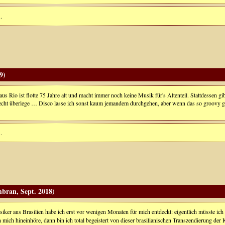
.
9)
s Rio ist flotte 75 Jahre alt und macht immer noch keine Musik für's Altenteil. Stattdessen gi
recht überlege … Disco lasse ich sonst kaum jemandem durchgehen, aber wenn das so groovy ge
.
bran, Sept. 2018)
iker aus Brasilien habe ich erst vor wenigen Monaten für mich entdeckt: eigentlich müsste ich
 mich hineinhöre, dann bin ich total begeistert von dieser brasilianischen Transzendierung de