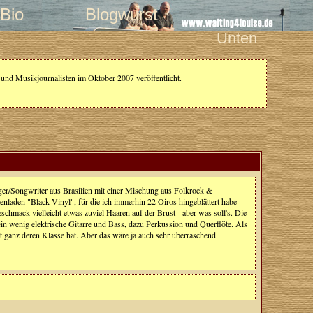
Bio
Blogwurst
Unten
und Musikjournalisten im Oktober 2007 veröffentlicht.
nger/Songwriter aus Brasilien mit einer Mischung aus Folkrock &
nladen "Black Vinyl", für die ich immerhin 22 Oiros hingeblättert habe -
schmack vielleicht etwas zuviel Haaren auf der Brust - aber was soll's. Die
in wenig elektrische Gitarre und Bass, dazu Perkussion und Querflöte. Als
 ganz deren Klasse hat. Aber das wäre ja auch sehr überraschend