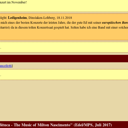
nzert im November!
light:
Ledigenheim
, Dinslaken-Lohberg, 18.11.2018
mich eines der besten Konzerte der letzten Jahre, die der gute Ed mit seiner
europäischen Ba
itarrist) da in diesem tollen Konzertsaal gespielt hat. Selten habe ich eine Band mit einer sol
.
ncellotti
]
.
ituca - The Music of Milton Nascimento" (Edel/MPS, Juli 2017)