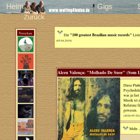
Heim
Gigs
Zurück
Vorschau
Die
"100 greatest Brazilian music records"
List
(05.04.2019)
Alceu Valença: "Molhado De Suor" (Som Li
Diese Plat
Psychedeli
was ja fast
Musik ist 
Referenz f
gewesen.
(2026-05-28)
Mehr ..