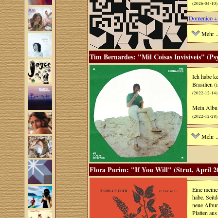
(2026-04-10)
[
Domenico +
Mehr ..
Tim Bernardes: "Mil Coisas Invisiveis" (Psy
Ich habe k
Brasilien 
(2022-12-14)
Mein Albu
(2022-12-28)
Mehr ..
Flora Purim: "If You Will" (Strut, April 2
Eine meine
habe. Seit
neue Album
Platten au