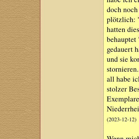
doch noch 
plötzlich:
hatten di
behauptet "
gedauert h
und sie ko
stornieren
all habe i
stolzer Be
Exemplare
Niederrhei
(2023-12-12)
Wenn mich