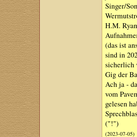
Singer/Son
Wermutstro
H.M. Ryan 
Aufnahmen
(das ist a
sind in 20
sicherlich
Gig der B
Ach ja - d
vom Pavem
gelesen hab
Sprechblas
("!")
(2023-07-05)