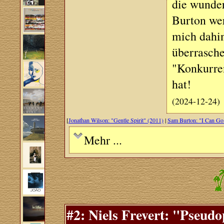
die wunde
Burton wer
mich dahin
überrasche
"Konkurren
hat!
(2024-12-24)
[
Jonathan Wilson: "Gentle Spirit" (2011)
|
Sam Burton: "I Can Go
Mehr ...
#2: Niels Frevert: "Pseud