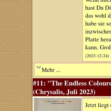
hast Du Di
das wohl di
habe sie s
inzwischen
Platte her
kann. Gro
(2023-12-24)
Mehr ...
#11: "The Endless Colour
(Chrysalis, Juli 2023)
Jetzt lieg