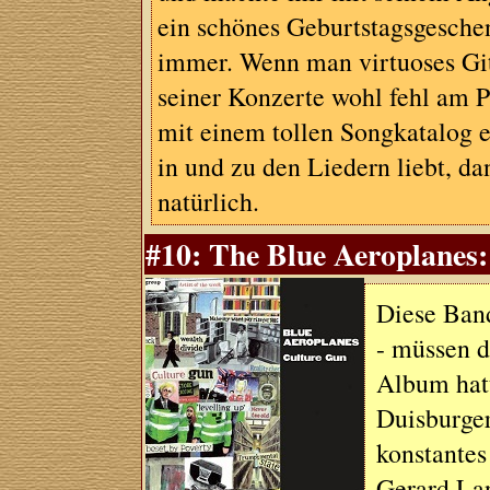
ein schönes Geburtstagsgeschen
immer. Wenn man virtuoses Gita
seiner Konzerte wohl fehl am 
mit einem tollen Songkatalog 
in und zu den Liedern liebt, da
natürlich.
#10: The Blue Aeroplanes:
Diese Band
- müssen d
Album hatt
Duisburger
konstantes
Gerard Lan