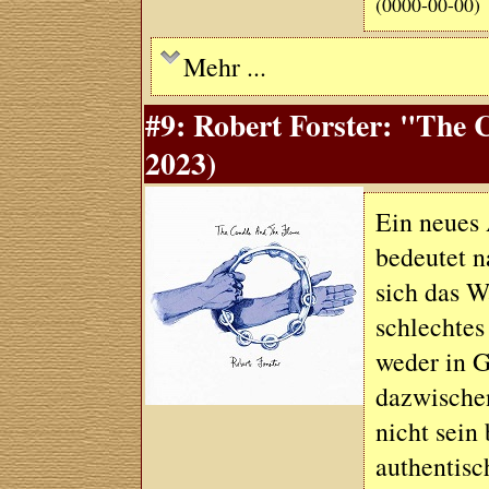
(0000-00-00)
Mehr ...
#9: Robert Forster: "The 
2023)
Ein neues
bedeutet n
sich das W
schlechtes
weder in G
dazwischen
nicht sein
authentisc