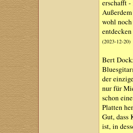
erschafft 
Außerdem s
wohl noch 
entdecken 
(2023-12-20)
Bert Dockx
Bluesgitarr
der einzig
nur für Mi
schon eine
Platten he
Gut, dass 
ist, in de