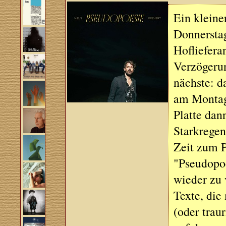
Ein klein
Donnersta
Hofliefera
Verzögeru
nächste: d
am Montag
Platte dan
Starkregen
Zeit zum P
"Pseudopoe
wieder zu 
Texte, die
(oder trau