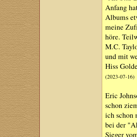
Anfang hat
Albums etw
meine Zufr
höre. Teil
M.C. Taylo
und mit w
Hiss Golde
(2023-07-16)
Eric John
schon zie
ich schon 
bei der "
Sieger vom