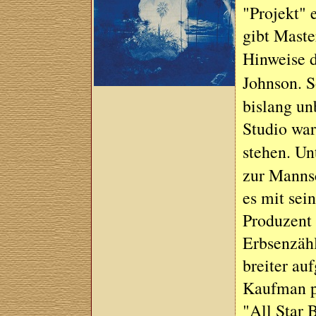
"Projekt" 
gibt Maste
Hinweise d
Johnson. 
bislang un
Studio war
stehen. Un
zur Manns
es mit sei
Produzent 
Erbsenzähl
breiter au
Kaufman pr
"All Star