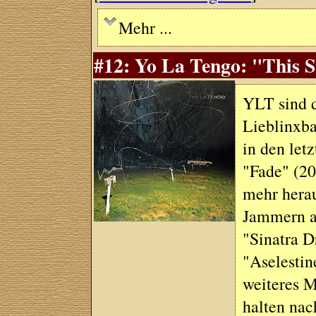
Mehr ...
#12: Yo La Tengo: "This S
YLT sind d
Lieblinxb
in den let
"Fade" (20
mehr herau
Jammern a
"Sinatra D
"Aselestin
weiteres M
halten nac