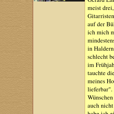
meist drei
Gitarrist
auf der Bü
ich mich m
mindestens
in Halder
schlecht b
im Frühja
tauchte di
meines Hof
lieferbar"
Wünschen l
auch nicht
habe ich e