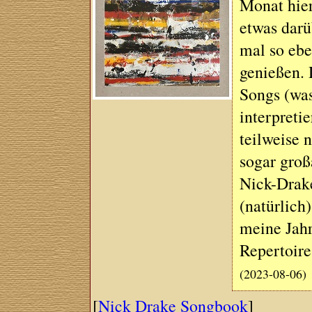
Monat hier
etwas darü
mal so ebe
genießen. 
Songs (was
interpreti
teilweise 
sogar großa
Nick-Drake
(natürlich)
meine Jahr
Repertoir
(2023-08-06)
[
Nick Drake Songbook
]