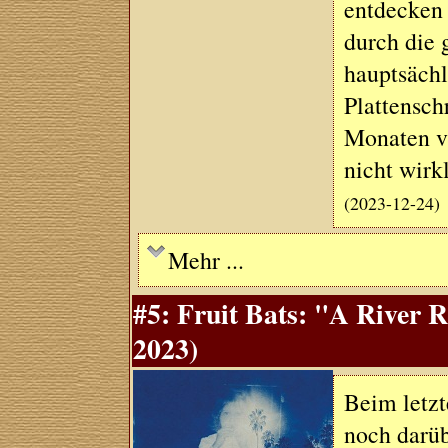
entdecken 
durch die
hauptsächl
Plattensch
Monaten vi
nicht wirk
(2023-12-24)
Mehr ...
#5: Fruit Bats: "A River 
2023)
Beim letzt
noch darüb