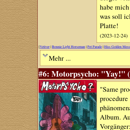
habe mich 
was soll ic
Platte!
(2023-12-24)
[
Vetiver
|
Bonnie Light Horseman
|
Pet Parade
|
Hiss Golden Mess
Mehr ...
#6: Motorpsycho: "Yay!" (
"Same proc
procedure 
phänomena
Album. Auc
Vorgänger: