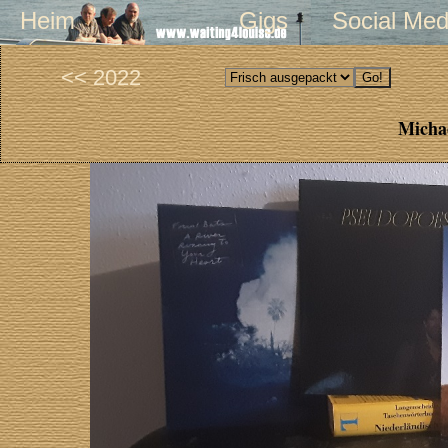
Heim
Gigs
Social Med
<< 2022
Michae