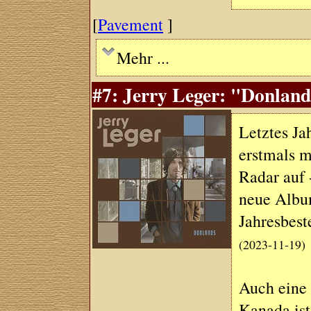
[
Pavement
]
Mehr ...
#7: Jerry Leger: "Donland
Letztes Ja
erstmals 
Radar auf 
neue Album
Jahresbest
(2023-11-19)
Auch eine 
Kanada ist