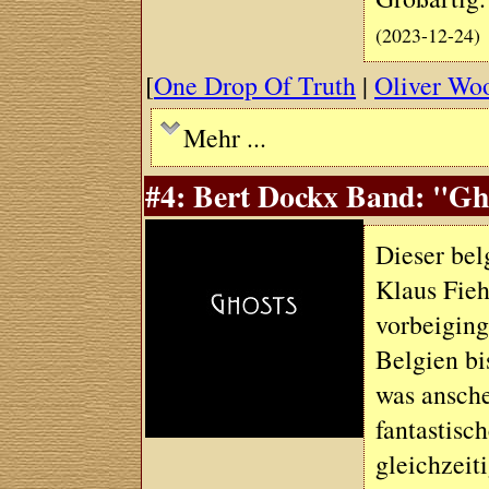
(2023-12-24)
[
One Drop Of Truth
|
Oliver Wo
Mehr ...
#4: Bert Dockx Band: "Gho
Dieser bel
Klaus Fieh
vorbeiging
Belgien bi
was ansche
fantastisc
gleichzeit