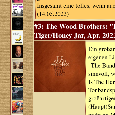
Insgesamt eine tolles, wenn a
(14.05.2023)
#3: The Wood Brothers: "
Tiger/Honey Jar, Apr. 202
Ein großar
eigenen Li
"The Band"
sinnvoll, 
Is The Her
Tonbandspu
großartige
(Haupt)Sän
mehr an M