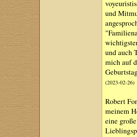
voyeuristi
und Mitmus
angesproche
"Familiena
wichtigste
und auch T
mich auf 
Geburtsta
(2023-02-26)
Robert For
meinem Her
eine große
Lieblingsp