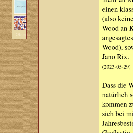
einen klas
(also kein
Wood an Ko
Oben
angesagtes
Wood), so
Jano Rix.
(2023-05-29)
Dass die W
natürlich 
kommen zu
sich bei m
Jahresbeste
Großartig.