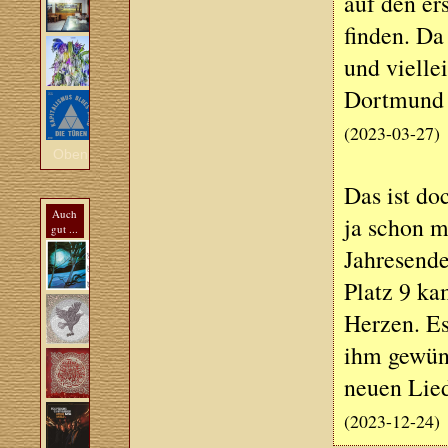
auf den er
finden. Da
und vielle
Dortmund w
(2023-03-27)
Oben
Das ist do
Auch
ja schon m
gut ...
Jahresende
Platz 9 ka
Herzen. Es
ihm gewüns
neuen Lied
(2023-12-24)