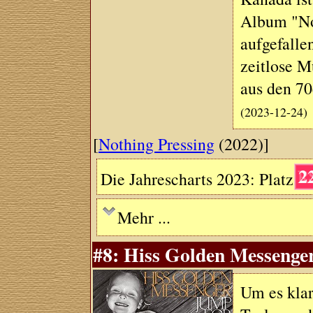
Album "Not
aufgefalle
zeitlose Mu
aus den 7
(2023-12-24)
[
Nothing Pressing
(2022)]
2
Die Jahrescharts 2023: Platz
Mehr ...
#8: Hiss Golden Messenge
Um es kla