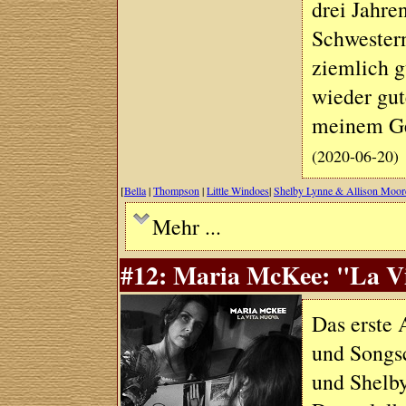
drei Jahre
Schwester
ziemlich g
wieder gu
meinem G
(2020-06-20)
[
Bella
|
Thompson
|
Little Windoes
|
Shelby Lynne & Allison Moor
Mehr ...
#12: Maria McKee: "La Vi
Das erste 
und Songs
und Shelby