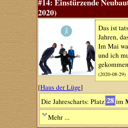
#14: Einstürzende Neubau
2020)
Das ist ta
Jahren, das
Im Mai war
und ich mu
gekommen i
(2020-08-29)
[
Haus der Lüge
]
28
Die Jahrescharts: Platz
im
Mehr ...