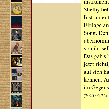
instrumenti
Shelby beh
Instrument
Einlage am
Song. Den 
übernomme
von ihr se
Das gab's 
jetzt rich
auf sich h
können. Auf
im Gegensa
(2020-05-22)