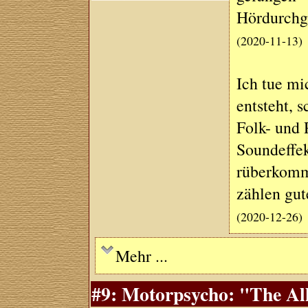
Hördurchg
(2020-11-13)
Ich tue mi
entsteht, 
Folk- und
Soundeffek
rüberkommt
zählen gu
(2020-12-26)
Mehr ...
#9: Motorpsycho: "The All