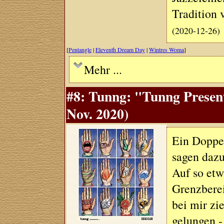
Tradition 
(2020-12-26)
[
Pentangle
|
Eleventh Dream Day
|
Wintres Woma
]
Mehr ...
#8: Tunng: "Tunng Present
Nov. 2020)
Ein Doppe
sagen daz
Auf so et
Grenzbere
bei mir zi
gelungen -