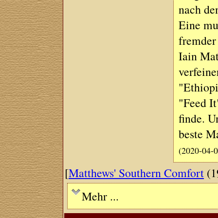
nach den
Eine mut
fremder 
Iain Mat
verfeine
"Ethiop
"Feed It
finde. U
beste Ma
(2020-04-0
[
Matthews' Southern Comfort
(1
Mehr ...