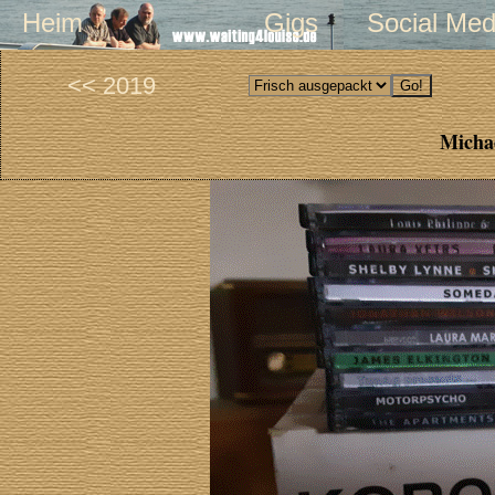
Heim
Gigs
Social Med
<< 2019
Michae