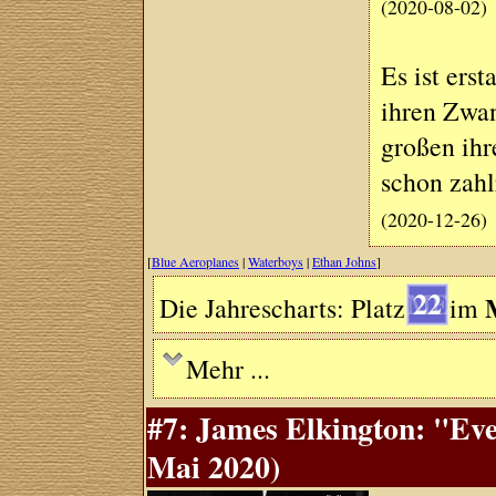
(2020-08-02)
Es ist ers
ihren Zwan
großen ihr
schon zahl
(2020-12-26)
[
Blue Aeroplanes
|
Waterboys
|
Ethan Johns
]
22
Die Jahrescharts: Platz
im
Mehr ...
#7: James Elkington: "Eve
Mai 2020)