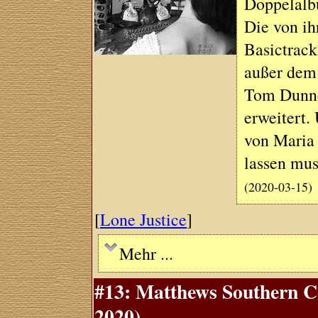
Doppelalb
Die von i
Basictrack
außer dem
Tom Dunne
erweitert.
von Maria 
lassen mus
(2020-03-15)
[
Lone Justice
]
Mehr ...
#13: Matthews Southern 
2020)