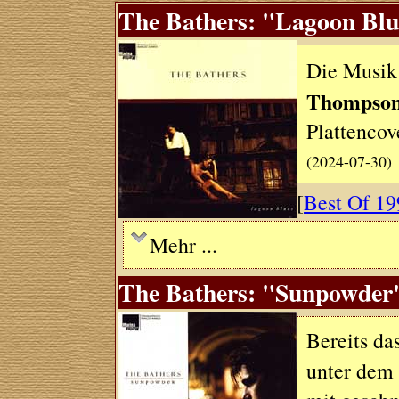
The Bathers: "Lagoon Blu
Die Musik
Thompso
Plattencove
(2024-07-30)
[
Best Of 19
Mehr ...
The Bathers: "Sunpowder"
Bereits da
unter de