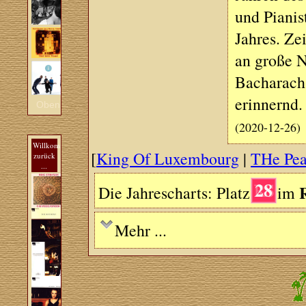
und Piani
Jahres. Ze
an große 
Bacharach 
erinnernd.
Oben
(2020-12-26)
Willkommen
[
King Of Luxembourg
|
THe Pear
zurück
...
28
Die Jahrescharts: Platz
im
Mehr ...