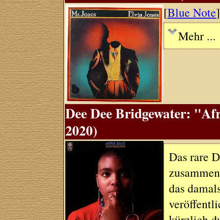
[
Blue Note
Mehr ...
Dee Dee Bridgewater: "Afr
2020)
Das rare D
zusammen m
das damal
veröffentl
kürzlich d