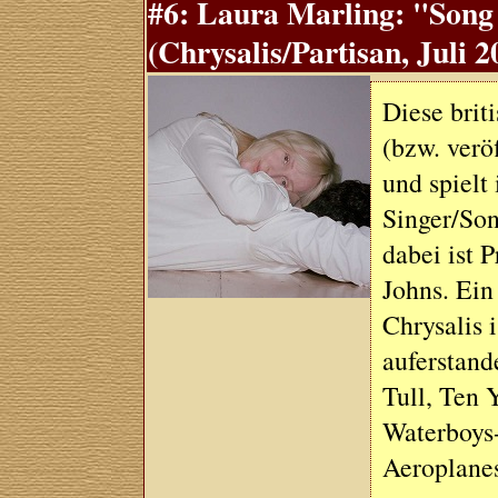
#6: Laura Marling: "Song
(Chrysalis/Partisan, Juli 2
Diese brit
(bzw. verö
und spielt
Singer/Son
dabei ist 
Johns. Ein
Chrysalis 
auferstand
Tull, Ten 
Waterboys-
Aeroplanes