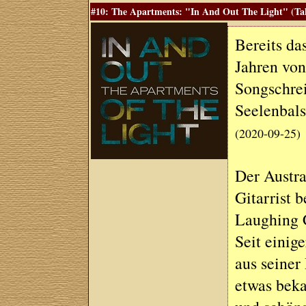
#10: The Apartments: "In And Out The Light" (Talit
Bereits da
Jahren von
Songschrei
Seelenbal
(2020-09-25)
Der Austra
Gitarrist 
Laughing 
Seit einig
aus seiner
etwas beka