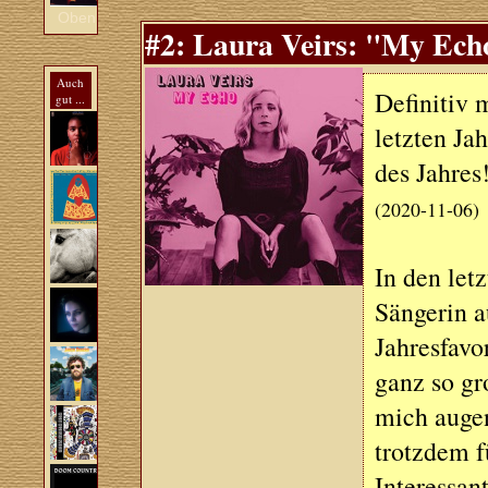
Oben
#2: Laura Veirs: "My Echo
Auch
Definitiv 
gut ...
letzten Ja
des Jahres
(2020-11-06)
In den let
Sängerin 
Jahresfavo
ganz so gr
mich augen
trotzdem f
Interessan