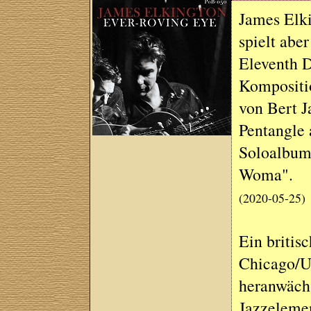
James Elki
spielt abe
Eleventh D
Kompositio
von Bert J
Pentangle 
Soloalbum
Woma".
(2020-05-25)
Ein britis
Chicago/U
heranwächs
Jazzeleme