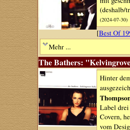
mit geschm
(deshalb/
(2024-07-30)
[
Best Of 19
Mehr ...
The Bathers: "Kelvingrove
Hinter dem
ausgezeich
Thompso
Label drei
Covern, he
vom Desi