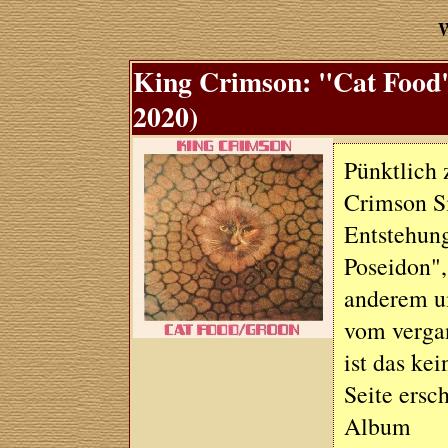
W
King Crimson: "Cat Food
2020)
Pünktlich 
Crimson Si
Entstehun
Poseidon",
anderem um
vom verga
ist das ke
Seite ersc
Album