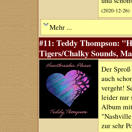
und schöns
(2020-12-26)
Mehr ...
#11: Teddy Thompson: "He
Tigers/Chalky Sounds, Ma
Der Sproß 
auch schon
vergeht! S
leider nur
Album mit 
"Nashville
zur sehr P