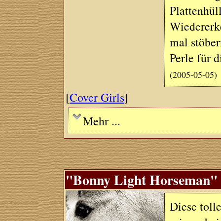
Plattenhül
Wiedererke
mal stöber
Perle für d
(2005-05-05)
[
Cover Girls
]
Mehr ...
"Bonny Light Horseman" (
Diese toll