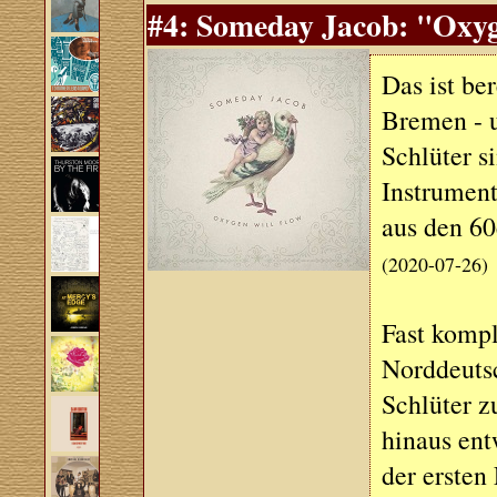
#4: Someday Jacob: "Oxyg
Das ist be
Bremen - u
Schlüter s
Instrument
aus den 60
(2020-07-26)
Fast kompl
Norddeuts
Schlüter z
hinaus ent
der ersten