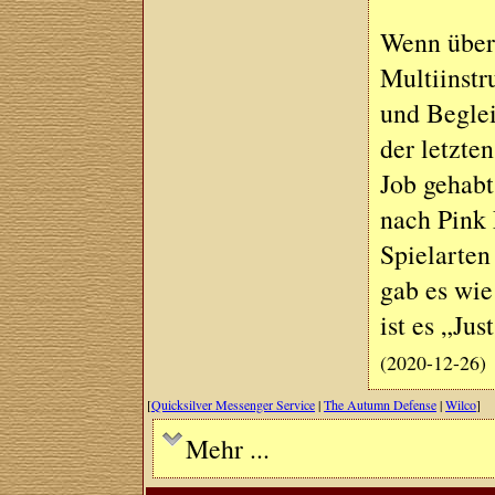
Wenn über
Multiinstr
und Beglei
der letzte
Job gehabt
nach Pink 
Spielarten
gab es wie
ist es „Ju
(2020-12-26)
[
Quicksilver Messenger Service
|
The Autumn Defense
|
Wilco
]
Mehr ...