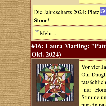
3
Die Jahrescharts 2024: Platz
Stone
!
Mehr ...
#16: Laura Marling: "Patt
Okt. 2024)
Vor vier J
Our Daught
tatsächlic
"nur" Home
Stimme und
nur ein pa