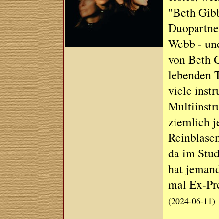
"Beth Gibb
Duopartner
Webb - un
von Beth 
lebenden T
viele inst
Multiinstr
ziemlich j
Reinblasen
da im Stud
hat jeman
mal Ex-Pre
(2024-06-11)