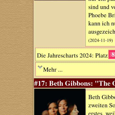
sind und 
Phoebe Br
kann ich n
ausgezeich
(2024-11-19)
8
Die Jahrescharts 2024: Platz
Mehr ...
#17: Beth Gibbons: "The O
Beth Gibbo
zweiten So
erstes, we