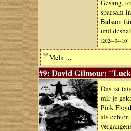
Gesang, to
sparsam in
Balsam für
und deshal
(2024-04-10)
Mehr ...
#9: David Gilmour: "Luck 
Das ist tat
mir je gek
Pink Floyd
als echten
vergangen