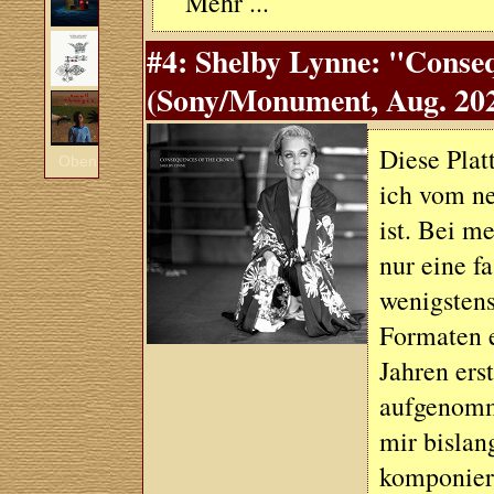
Mehr ...
#4: Shelby Lynne: "Cons
(Sony/Monument, Aug. 20
Diese Platt
Oben
ich vom ne
ist. Bei m
nur eine f
wenigsten
Formaten e
Jahren ers
aufgenomme
mir bislan
komponier