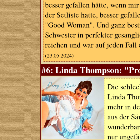
besser gefallen hätte, wenn mi
der Setliste hatte, besser gef
"Good Woman". Und ganz bestimm
Schwester in perfekter gesangl
reichen und war auf jeden Fall
(23.05.2024)
#6: Linda Thompson: "Pro
Die schlec
Linda Thom
mehr in de
aus der Sä
wunderbare
nur ungefä