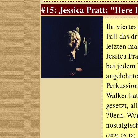
#15: Jessica Pratt: "Here 
Ihr vierte
Fall das d
letzten ma
Jessica Pra
bei jedem
angelehnte
Perkussion
Walker hat
gesetzt, a
70ern. Wun
nostalgisc
(2024-06-18)