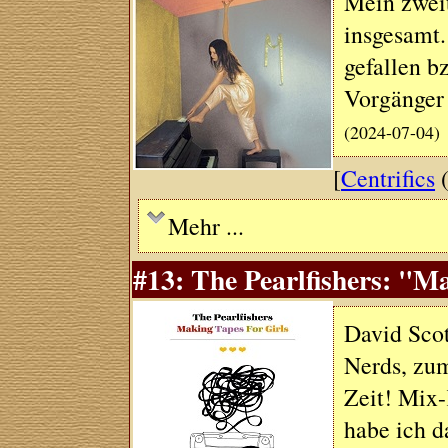
Mein zweit
insgesamt.
gefallen bz
Vorgänger
(2024-07-04)
[
Centrifics
(
Mehr ...
#13: The Pearlfishers: "M
David Scot
Nerds, zum
Zeit! Mix-
habe ich d