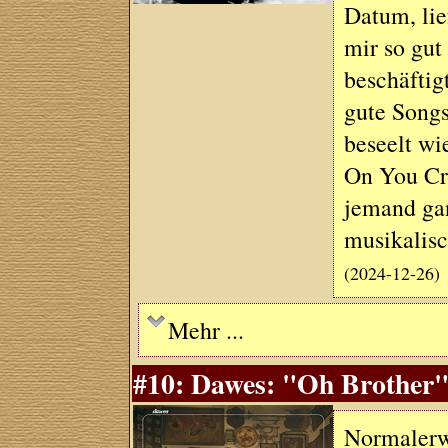
Datum, lie
mir so gut
beschäftig
gute Songs
beseelt wi
On You Cr
jemand gan
musikalisc
(2024-12-26)
Mehr ...
#10: Dawes: "Oh Brother"
Normalerwe