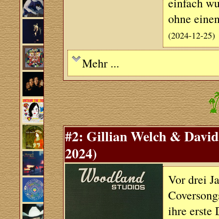
einfach wu
ohne einen
(2024-12-25)
Mehr ...
#2: Gillian Welch & Davi
2024)
Vor drei J
Coversong
ihre erste