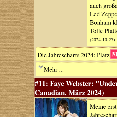
auch großar
Led Zeppel
Bonham kli
Tolle Platt
(2024-10-27)
3
Die Jahrescharts 2024: Platz
Mehr ...
#11: Faye Webster: "Unde
Canadian, März 2024)
Meine erst
Jahreschar