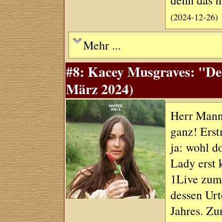
denn das hi
(2024-12-26)
Mehr ...
#8: Kacey Musgraves: "De
März 2024)
Herr Mann 
ganz! Erst
ja: wohl d
Lady erst 
1Live zum 
dessen Urt
Jahres. Zum