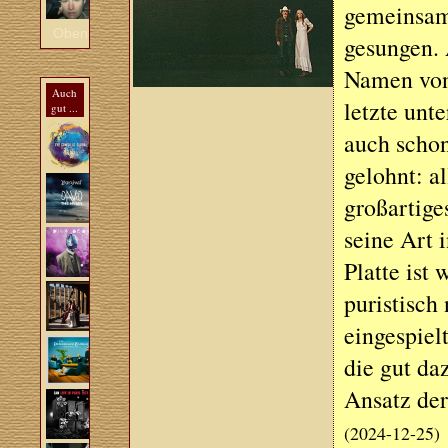
gemeinsam 
Oben
gesungen. 
Namen von 
Auch
letzte un
gut ...
auch schon
gelohnt: al
großartige
seine Art 
Platte ist
puristisch
eingespiel
die gut da
Ansatz der
(2024-12-25)