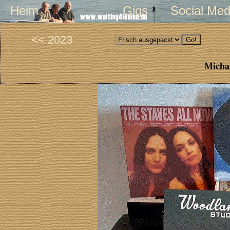
Heim
Gigs
Social Med
<< 2023
Michae