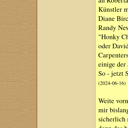
an Roberta
Künstler 
Diane Birc
Randy Newm
"Honky Ch
oder David
Carpenter
einige der
So - jetzt
(2024-06-16)
Weite vorn
mir bislan
sicherlich