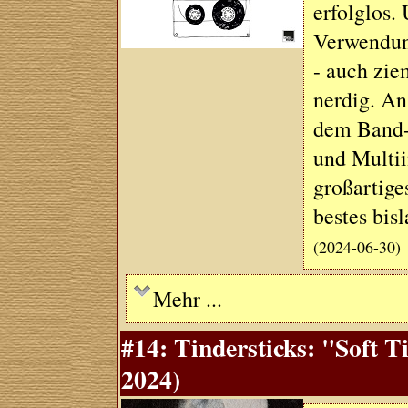
erfolglos.
Verwendun
- auch zie
nerdig. Ans
dem Band-
und Multii
großartige
bestes bisl
(2024-06-30)
Mehr ...
#14: Tindersticks: "Soft T
2024)