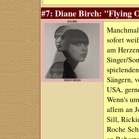
#7: Diane Birch: "Flying 
Manchmal k
sofort wei
am Herzen 
Singer/Son
spielenden
Sängern, v
USA, gern
Wenn's um
allem an J
Sill, Rick
Roche Sch