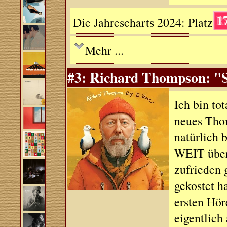
1
Die Jahrescharts 2024: Platz
Mehr ...
#3: Richard Thompson: "S
Ich bin tot
neues Tho
natürlich 
WEIT über 
zufrieden 
gekostet 
ersten Hör
eigentlich