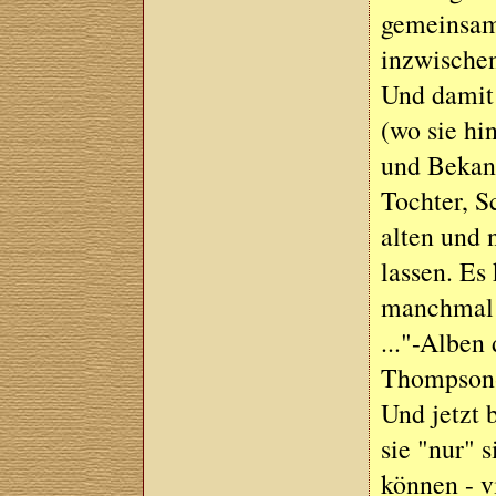
gemeinsame
inzwischen
Und damit 
(wo sie hi
und Bekann
Tochter, 
alten und 
lassen. Es
manchmal a
..."-Alben 
Thompson-A
Und jetzt 
sie "nur" s
können - v