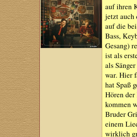
auf ihren K
jetzt auch
auf die be
Bass, Keyb
Gesang) re
ist als er
als Sänge
war. Hier f
hat Spaß g
Hören der 
kommen wir
Bruder Gri
einem Lied
wirklich 