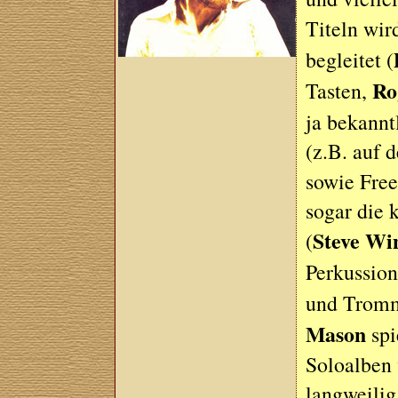
Titeln wir
begleitet (
Ro
Tasten,
ja bekanntl
(z.B. auf
sowie Free
sogar die 
Steve Wi
(
Perkussion
und Trom
Mason
spi
Soloalben
langweilig