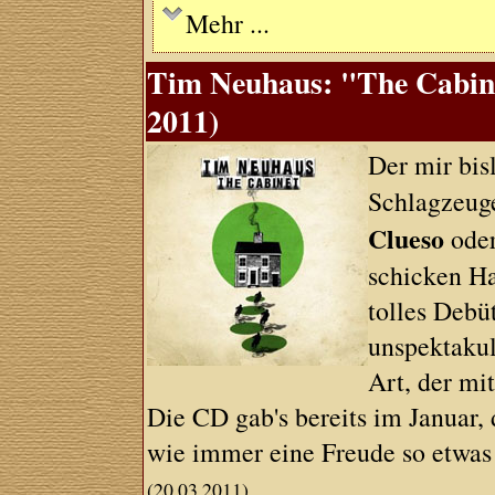
Mehr ...
Tim Neuhaus: "The Cabine
2011)
Der mir bi
Schlagzeuge
Clueso
ode
schicken H
tolles Debü
unspektakul
Art, der mi
Die CD gab's bereits im Januar,
wie immer eine Freude so etwas
(20.03.2011)