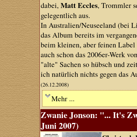
Matt Eccles
dabei,
, Trommler s
gelegentlich aus.
In Australien/Neuseeland (bei L
das Album bereits im vergangenen
beim kleinen, aber feinen Label
auch schon das 2006er-Werk vo
"alte" Sachen so hübsch und zei
ich natürlich nichts gegen das A
(26.12.2008)
Mehr ...
Zwanie Jonson: "... It's 
Juni 2007)