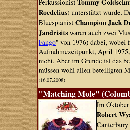
Tommy Goldschm
Perkussionist
Roedelius
) unterstützt wurde. 
Champion Jack D
Bluespianist
Jandrisits
waren auch zwei Musi
Fango
" von 1976) dabei, wobei f
Aufnahmezeitpunkt, April 1975,
nicht. Aber im Grunde ist das be
müssen wohl allen beteiligten M
(16.07.2008)
"Matching Mole" (Columbi
Im Oktober
Robert Wy
Canterbury