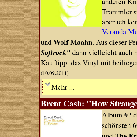
anderen Kri
Trommler s
aber ich ke
Veranda Mu
Wolf Maahn
und
. Aus dieser Pe
Softrock"
dann vielleicht auch 
Kauftipp: das Vinyl mit beilieg
(10.09.2011)
Mehr ...
Brent Cash: "How Strange
Album #2 d
schönsten 6
The Fr
und