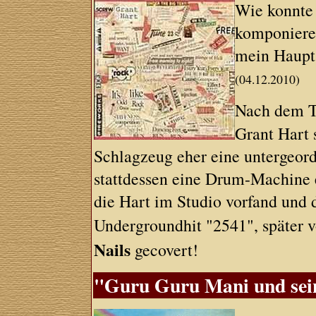
Wie konnte 
komponiere
mein Haupt
(04.12.2010)
Nach dem T
Grant Hart 
Schlagzeug eher eine untergeor
stattdessen eine Drum-Machine e
die Hart im Studio vorfand und d
Undergroundhit "2541", später 
Nails
gecovert!
"Guru Guru Mani und sein