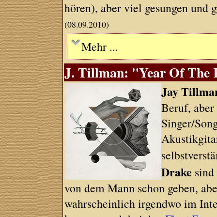
hören), aber viel gesungen und 
(08.09.2010)
Mehr ...
J. Tillman: "Year Of The 
Jay Tillma
Beruf, aber
Singer/Son
Akustikgita
selbstverst
Drake
sind 
von dem Mann schon geben, aber e
wahrscheinlich irgendwo im Intern