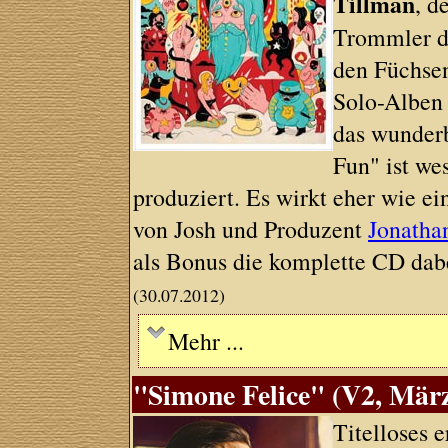
Tillman
, d
Trommler 
den Füchsen
Solo-Alben 
das wunder
Fun" ist we
produziert. Es wirkt eher wie e
von Josh und Produzent
Jonatha
als Bonus die komplette CD dab
(30.07.2012)
Mehr ...
"Simone Felice" (V2, Mär
Titelloses 