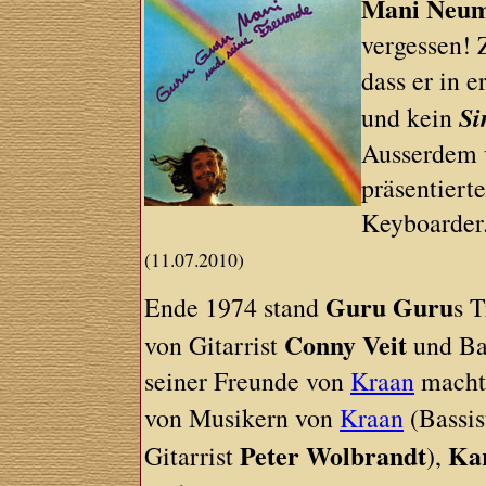
Mani Neum
vergessen! 
dass er in e
Si
und kein
Ausserdem v
präsentierte
Keyboarder
(11.07.2010)
Guru Guru
Ende 1974 stand
s 
Conny Veit
von Gitarrist
und Ba
seiner Freunde von
Kraan
machte
von Musikern von
Kraan
(Bassi
Peter Wolbrandt
Ka
Gitarrist
),