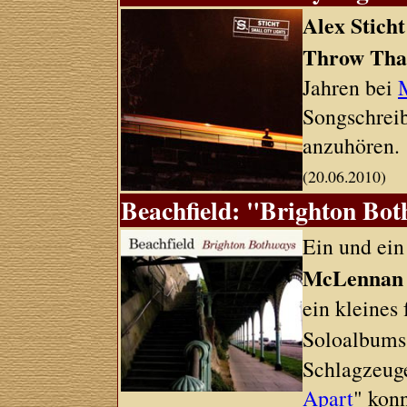
Alex Sticht
Throw Tha
Jahren bei
Songschreib
anzuhören.
(20.06.2010)
Beachfield: "Brighton Bot
Ein und ein
McLennan
ein kleines
Soloalbum
Schlagzeuge
Apart
" kon