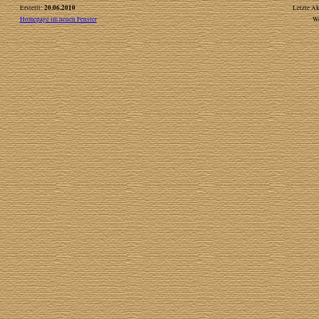
20.06.2010
Erstellt:
Letzte Ak
Homepage im neuen Fenster
W