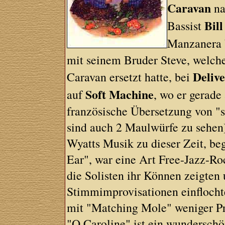
Caravan
na
Bil
Bassist
Manzanera
mit seinem Bruder Steve, welche
Deliv
Caravan ersetzt hatte, bei
Soft Machine
auf
, wo er gerade
französische Übersetzung von "
sind auch 2 Maulwürfe zu sehen
Wyatts Musik zu dieser Zeit, be
Ear", war eine Art Free-Jazz-Ro
die Solisten ihr Können zeigten
Stimmimprovisationen einflochte
mit "Matching Mole" weniger Pr
"O Caroline" ist ein wundersc