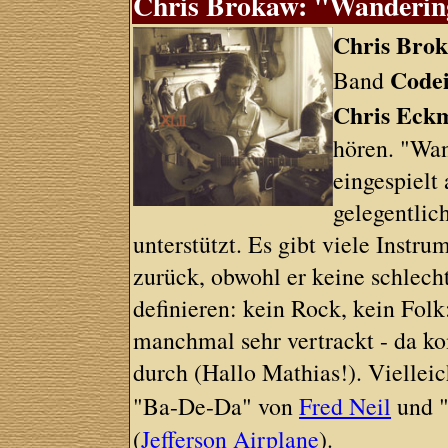
Chris Brokaw: "Wandering
Chris Bro
Code
Band
Chris Eck
hören. "Wan
eingespielt
gelegentlic
unterstützt. Es gibt viele Instru
zurück, obwohl er keine schlecht
definieren: kein Rock, kein Folk
manchmal sehr vertrackt - da 
durch (Hallo Mathias!). Vielleic
"Ba-De-Da" von
Fred Neil
und "
(
Jefferson Airplane
).