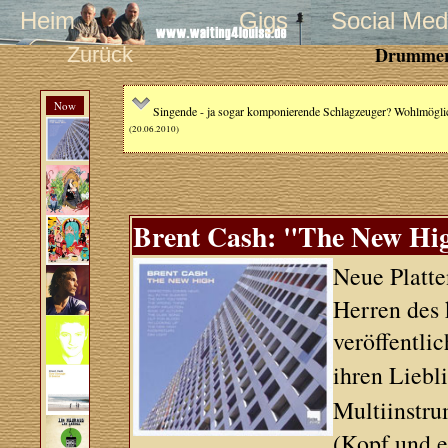
Heim
Gigs
Social Med
Zurück
Drummer/
Now
Singende - ja sogar komponierende Schlagzeuger? Wohlmöglich 
(20.06.2010)
Brent Cash: "The New Hig
Neue Platt
Herren des
veröffentli
ihren Liebl
Multiinstru
(Kopf und e