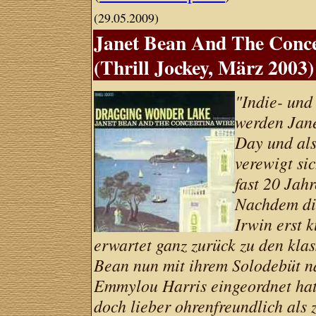
(29.05.2009)
Janet Bean And The Conc
(Thrill Jockey, März 2003)
"Indie- und
werden Jane
Day und als
verewigt si
fast 20 Jah
Nachdem die
Irwin erst k
erwartet ganz zurück zu den klas
Bean nun mit ihrem Solodebüt na
Emmylou Harris eingeordnet hatt
doch lieber ohrenfreundlich als z