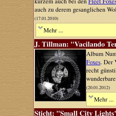
kurzem auch bei den
Fleet Foxe
auch zu derem gesanglichen Woh
(17.01.2010)
Mehr ...
J. Tillman: "Vacilando Ter
Album Nume
Foxes
. Der
recht günst
wunderbare 
(20.01.2012)
Mehr ...
Sticht: "Small City Light