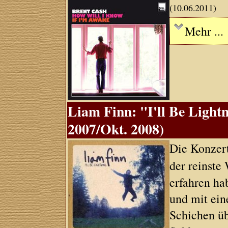
(10.06.2011)
Mehr ...
Liam Finn: "I'll Be Light
2007/Okt. 2008)
Die Konzer
der reinste
erfahren hab
und mit ei
Schichen üb