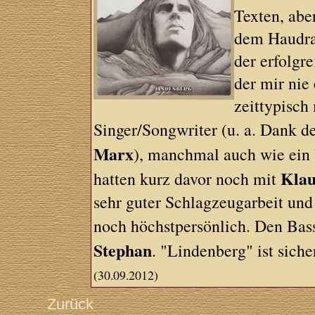
Texten, abe
dem Haudrau
der erfolgr
der mir nie
zeittypisch
Singer/Songwriter (u. a. Dank d
Marx
), manchmal auch wie ein 
Klau
hatten kurz davor noch mit
sehr guter Schlagzeugarbeit un
noch höchstpersönlich. Den Bass
Stephan
. "Lindenberg" ist sicher
(30.09.2012)
Zurück