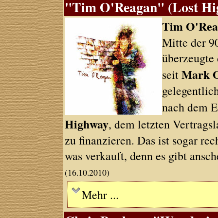
"Tim O'Reagan" (Lost Hig
Tim O'Rea
Mitte der 9
überzeugte 
Mark O
seit
gelegentlic
nach dem E
Highway
, dem letzten Vertrags
zu finanzieren. Das ist sogar re
was verkauft, denn es gibt ansc
(16.10.2010)
Mehr ...