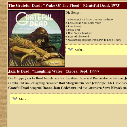
The Grateful Dead: "Wake Of The Flood" (Grateful Dead, 1973)
Die Songs:
1. Mississippi Half-Step Uptown Toodleoo
2. Let Me Sing Your Blues Away
3. Row Jimmy
4. Stella Blue
5. Here Comes Sunshine
6. Eyes Of The World
7. Weather Report Suite (Part I, Part II: Let It Grow)
Mehr ...
Jazz Is Dead: "Laughing Water" (Zebra, Sept. 1999)
Die Gruppe
Jazz Is Dead
besteht aus hochkarätigen Jazz- und Rockinstrumentalisten:
J
(Keyb) und am Schlagzeug entweder
Rod Morgenstein
oder
Jeff Snipe
. Als Gäste da
Grateful Dead
Sängerin
Donna Jean Godchaux
und die Gitarristen
Steve Kimock
un
Mehr ...