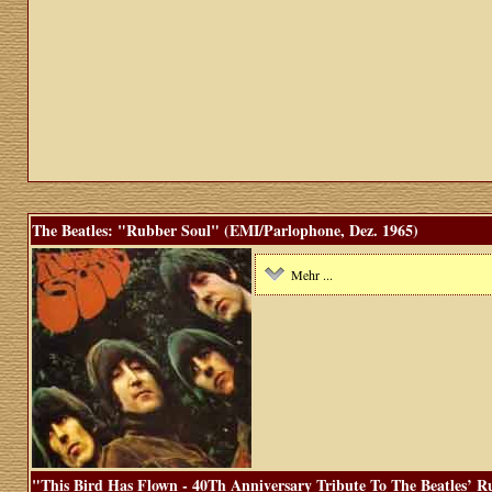
The Beatles: "Rubber Soul" (EMI/Parlophone, Dez. 1965)
Mehr ...
"This Bird Has Flown - 40Th Anniversary Tribute To The Beatles’ R