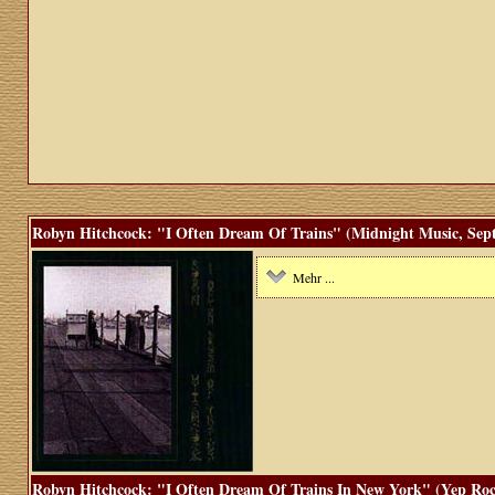
Robyn Hitchcock: "I Often Dream Of Trains" (Midnight Music, Sept
Mehr ...
Robyn Hitchcock: "I Often Dream Of Trains In New York" (Yep Roc,