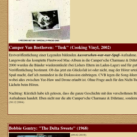
Camper Van Beethoven: "Tusk" (Cooking Vinyl, 2002)
Erstveröffentlichung einer Legenden bildenden
Ausversehen-war-nur-Spaß
-Aufnahme. 
Langeweile das komplette Fleetwood Mac-Album in die Camper'sche Charmanz & Dilletanz 
2000 wurden die Bänder wiederentdeckt (bei Lishers Eltern im Laden-Lager) und für gu
Veröffentlichung bestimmt. Ob das jetzt ein Glücksfall ist oder nicht, mag der Hörer ur
Spaß macht, darf ich zumindest in die Diskussion einbringen. CVB legen die Song-Ide
wobei alles zwischen Yee-Haw und Drone erlaubt ist. Ohne Frage auch für den Nicht-Tusk
Lächeln beim Hören.
Nachtrag: Kürzlich habe ich gelesen, dass die ganze Geschichte mit den verschollenen 
Aufnahmen handelt. Eben nicht nur die alte Camper'sche Charmanz & Dilletanz, sondern 
(30.12.2004)
Bobbie Gentry: "The Delta Sweete" (1968)
(09.02.2019)