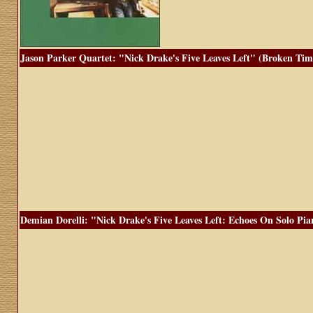
Jason Parker Quartet: "Nick Drake's Five Leaves Left" (Broken Tim
Demian Dorelli: "Nick Drake's Five Leaves Left: Echoes On Solo Pia