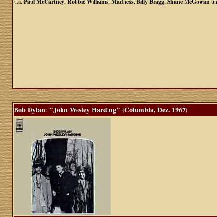
u.a.
Paul McCartney
,
Robbie Williams
,
Madness
,
Billy Bragg
,
Shane McGowan
u
Bob Dylan: "John Wesley Harding" (Columbia, Dez. 1967)