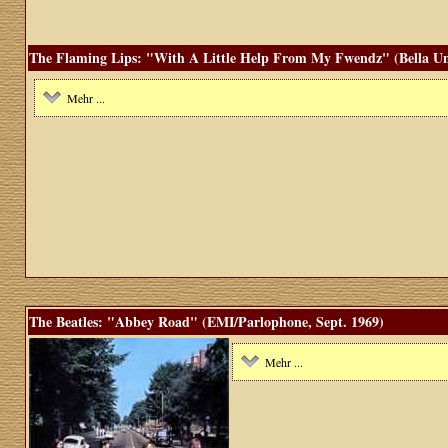
The Flaming Lips: "With A Little Help From My Fwendz" (Bella Un
Mehr ...
The Beatles: "Abbey Road" (EMI/Parlophone, Sept. 1969)
Mehr ...