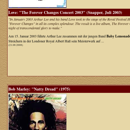
Love: "The Forever Changes Concert 2003" (Snapper, Juli 2003)
"In January 2003 Arthur Lee and his band Love took to the stage of the Royal Festival 
"Forever Changes" in all its complex splendour. The result is a live album, The Forever 
night of transcendental glory to make."
Am 15. Januar 2003 führte Arthur Lee zusammen mit der jungen Band
Baby Lemonad
Streichern in der Londoner Royal Albert Hall sein Meisterwerk auf ...
(21.08.2008)
Bob Marley: "Natty Dread" (1975)