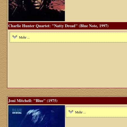
Charlie Hunter Quartet: "Natty Dread" (Blue Note, 1997)
Mehr ...
Joni Mitchell: "Blue" (1975)
Mehr ...