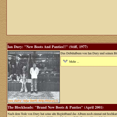
Ian Dury: "New Boots And Panties!!" (Stiff, 1977)
Das Debütalbum von Ian Dury und seinen B
Mehr ...
The Blockheads: "Brand New Boots & Panties" (April 2001)
Nach dem Tode von Dury hat seine alte Begleitband das Album noch einmal mit hochka