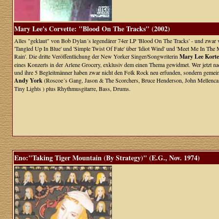
Mary Lee's Corvette: "Blood On The Tracks" (2002)
Alles "geklaut" von Bob Dylan´s legendärer 74er LP 'Blood On The Tracks' - und zwar vo
'Tangled Up In Blue' und 'Simple Twist Of Fate' über 'Idiot Wind' und 'Meet Me In The 
Rain'. Die dritte Veröffentlichung der New Yorker Singer/Songwriterin
Mary Lee Korte
eines Konzerts in der Arlene Grocery, exklusiv dem einen Thema gewidmet. Wer jetzt nac
und ihre 5 Begleitmänner haben zwar nicht den Folk Rock neu erfunden, sondern gemein
Andy York
(Roscoe´s Gang, Jason & The Scorchers, Bruce Henderson, John Mellenca
Tiny Lights ) plus Rhythmusgitarre, Bass, Drums.
Eno:"Taking Tiger Mountain (By Strategy)" (E.G., Nov. 1974)