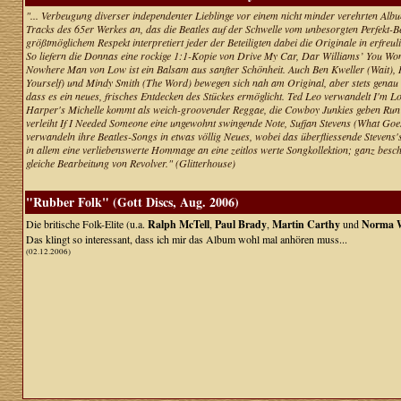
"... Verbeugung diverser independenter Lieblinge vor einem nicht minder verehrten Alb
Tracks des 65er Werkes an, das die Beatles auf der Schwelle vom unbesorgten Perfekt-Be
größtmöglichem Respekt interpretiert jeder der Beteiligten dabei die Originale in erfreu
So liefern die Donnas eine rockige 1:1-Kopie von Drive My Car, Dar Williams’ You Won
Nowhere Man von Low ist ein Balsam aus sanfter Schönheit. Auch Ben Kweller (Wait), R
Yourself) und Mindy Smith (The Word) bewegen sich nah am Original, aber stets genau die
dass es ein neues, frisches Entdecken des Stückes ermöglicht. Ted Leo verwandelt I'm L
Harper's Michelle kommt als weich-groovender Reggae, die Cowboy Junkies geben Run
verleiht If I Needed Someone eine ungewohnt swingende Note, Sufjan Stevens (What Go
verwandeln ihre Beatles-Songs in etwas völlig Neues, wobei das überfliessende Stevens's
in allem eine verliebenswerte Hommage an eine zeitlos werte Songkollektion; ganz besch
gleiche Bearbeitung von Revolver." (Glitterhouse)
"Rubber Folk" (Gott Discs, Aug. 2006)
Die britische Folk-Elite (u.a.
Ralph McTell
,
Paul Brady
,
Martin Carthy
und
Norma W
Das klingt so interessant, dass ich mir das Album wohl mal anhören muss...
(02.12.2006)