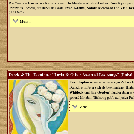
Die Cowboy Junkies aus Kanada covern ihr Meisterwerk direkt selber: Zum 20jährigen 
Trinity" in Toronto, mit dabei als Gäste
Ryan Adams
,
Natalie Merchant
und
Vic Ches
(18.11.2007)
Mehr ...
Derek & The Dominos: "Layla & Other Assorted Lovesongs" (Polydor
Eric Clapton
in seiner schwierigen Zeit nac
Danach erholte er sich als bescheidener Hinte
Whitlock
und
Jim Gordon
) fand er dann wi
gehen? Mit dem Titelsong gab's auf jeden Fall
Mehr ...