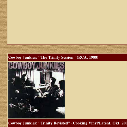
Cowboy Junkies: "The Trinity Session" (RCA, 1988)
Cowboy Junkies: "Trinity Revisted" (Cooking Vinyl/Latent, Okt. 20