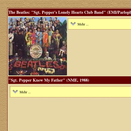
The Beatles: "Sgt. Pepper's Lonely Hearts Club Band" (EMI/Parloph
Mehr ...
"Sgt. Pepper Knew My Father" (NME, 1988)
Mehr ...