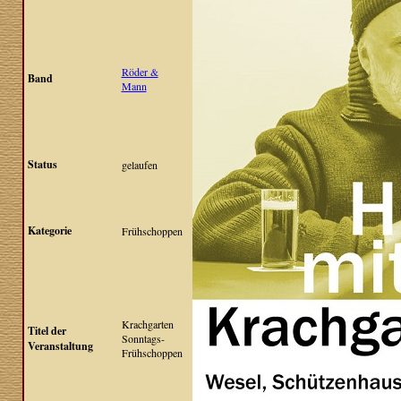
Röder &
Band
Mann
Status
gelaufen
Kategorie
Frühschoppen
Krachgarten
Titel der
Sonntags-
Veranstaltung
Frühschoppen