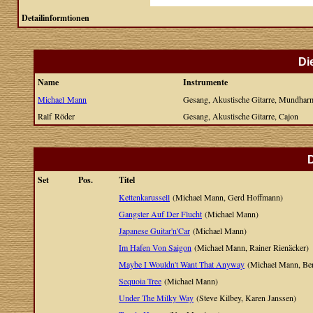
Detailinformtionen
Di
Name
Instrumente
Michael Mann
Gesang, Akustische Gitarre, Mundhar
Ralf Röder
Gesang, Akustische Gitarre, Cajon
D
Set
Pos.
Titel
Kettenkarussell
(Michael Mann, Gerd Hoffmann)
Gangster Auf Der Flucht
(Michael Mann)
Japanese Guitar'n'Car
(Michael Mann)
Im Hafen Von Saigon
(Michael Mann, Rainer Rienäcker)
Maybe I Wouldn't Want That Anyway
(Michael Mann, Be
Sequoia Tree
(Michael Mann)
Under The Milky Way
(Steve Kilbey, Karen Janssen)