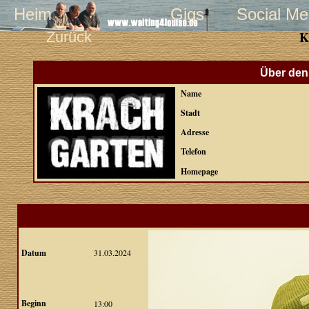
Heim
Gigs
Social Me
Zurück
K
Über den 
Name
Stadt
Adresse
Telefon
Homepage
Datum
31.03.2024
Beginn
13:00