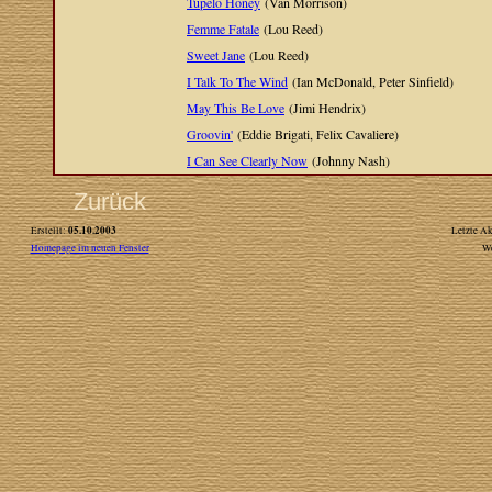
Tupelo Honey
(Van Morrison)
Femme Fatale
(Lou Reed)
Sweet Jane
(Lou Reed)
I Talk To The Wind
(Ian McDonald, Peter Sinfield)
May This Be Love
(Jimi Hendrix)
Groovin'
(Eddie Brigati, Felix Cavaliere)
I Can See Clearly Now
(Johnny Nash)
Zurück
05.10.2003
Erstellt:
Letzte Ak
Homepage im neuen Fenster
W