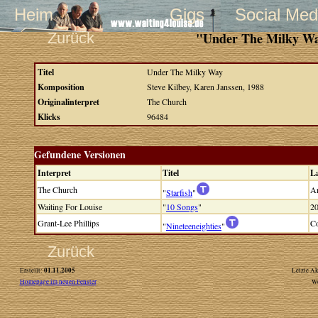
Heim
Gigs
Social Med
Zurück
"Under The Milky Way
Titel
Under The Milky Way
Komposition
Steve Kilbey, Karen Janssen, 1988
Originalinterpret
The Church
Klicks
96484
Gefundene Versionen
Interpret
Titel
L
The Church
Ar
"
Starfish
"
Waiting For Louise
"
10 Songs
"
2
Grant-Lee Phillips
Co
"
Nineteeneighties
"
Zurück
01.11.2005
Erstellt:
Letzte Ak
Homepage im neuen Fenster
W