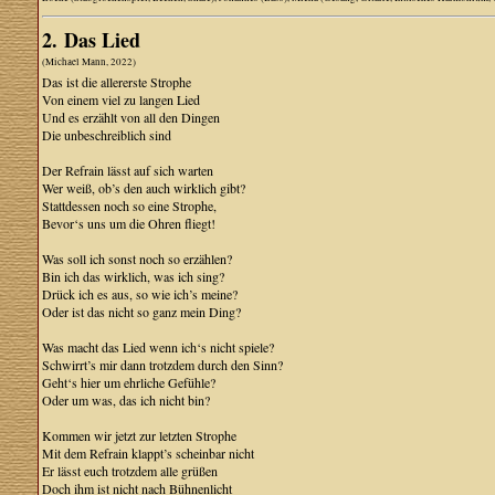
2. Das Lied
(Michael Mann, 2022)
Das ist die allererste Strophe
Von einem viel zu langen Lied
Und es erzählt von all den Dingen
Die unbeschreiblich sind
Der Refrain lässt auf sich warten
Wer weiß, ob’s den auch wirklich gibt?
Stattdessen noch so eine Strophe,
Bevor‘s uns um die Ohren fliegt!
Was soll ich sonst noch so erzählen?
Bin ich das wirklich, was ich sing?
Drück ich es aus, so wie ich’s meine?
Oder ist das nicht so ganz mein Ding?
Was macht das Lied wenn ich‘s nicht spiele?
Schwirrt’s mir dann trotzdem durch den Sinn?
Geht‘s hier um ehrliche Gefühle?
Oder um was, das ich nicht bin?
Kommen wir jetzt zur letzten Strophe
Mit dem Refrain klappt’s scheinbar nicht
Er lässt euch trotzdem alle grüßen
Doch ihm ist nicht nach Bühnenlicht