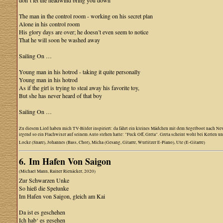
don‘t let the headwind bring you down
The man in the control room - working on his secret plan
Alone in his control room
His glory days are over; he doesn’t even seem to notice
That he will soon be washed away
Sailing On …
Young man in his hotrod - taking it quite personally
Young man in his hotrod
As if the girl is trying to steal away his favorite toy,
But she has never heard of that boy
Sailing On …
Zu diesem Lied haben mich TV-Bilder inspiriert: da fährt ein kleines Mädchen mit dem Segelboot nach New
irgend so ein Flachwixer auf seinem Auto stehen hatte: "Fuck Off, Greta". Greta scheint wohl bei Kerlen un
Locke (Snare), Johannes (Bass, Chor), Micha (Gesang, Gitarre, Wurlitzer E-Piano), Ute (E-Gitarre)
6. Im Hafen Von Saigon
(Michael Mann, Rainer Rienäcker, 2020)
Zur Schwarzen Unke
So hieß die Spelunke
Im Hafen von Saigon, gleich am Kai
Da ist es geschehen
Ich hab‘ es gesehen