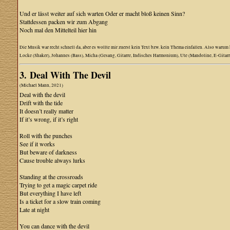
Und er lässt weiter auf sich warten Oder er macht bloß keinen Sinn?
Stattdessen packen wir zum Abgang
Noch mal den Mittelteil hier hin
Die Musik war recht schnell da, aber es wollte mir zuerst kein Text bzw. kein Thema einfallen. Also warum 
Locke (Shaker), Johannes (Bass), Micha (Gesang, Gitarre, Indisches Harmonium), Ute (Mandoline, E-Gitarr
3. Deal With The Devil
(Michael Mann, 2021)
Deal with the devil
Drift with the tide
It doesn’t really matter
If it’s wrong, if it’s right
Roll with the punches
See if it works
But beware of darkness
Cause trouble always lurks
Standing at the crossroads
Trying to get a magic carpet ride
But everything I have left
Is a ticket for a slow train coming
Late at night
You can dance with the devil