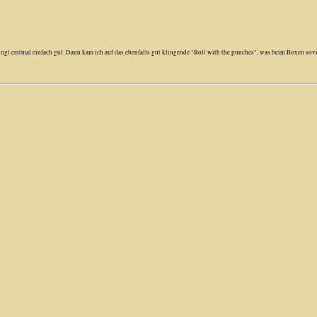
ingt erstmal einfach gut. Dann kam ich auf das ebenfalls gut klingende "Roll with the punches", was beim Boxen sovi