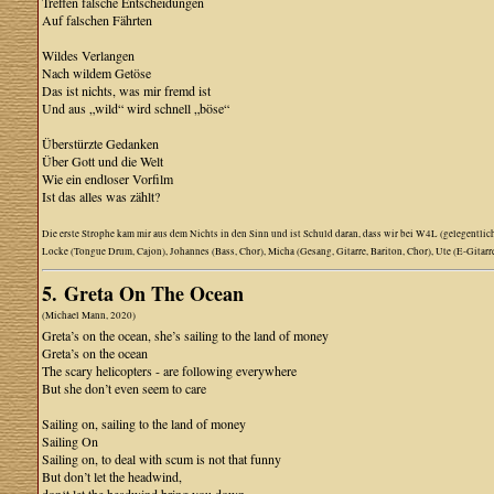
Treffen falsche Entscheidungen
Auf falschen Fährten
Wildes Verlangen
Nach wildem Getöse
Das ist nichts, was mir fremd ist
Und aus „wild“ wird schnell „böse“
Überstürzte Gedanken
Über Gott und die Welt
Wie ein endloser Vorfilm
Ist das alles was zählt?
Die erste Strophe kam mir aus dem Nichts in den Sinn und ist Schuld daran, dass wir bei W4L (gelegentlich
Locke (Tongue Drum, Cajon), Johannes (Bass, Chor), Micha (Gesang, Gitarre, Bariton, Chor), Ute (E-Gitarr
5. Greta On The Ocean
(Michael Mann, 2020)
Greta’s on the ocean, she’s sailing to the land of money
Greta’s on the ocean
The scary helicopters - are following everywhere
But she don’t even seem to care
Sailing on, sailing to the land of money
Sailing On
Sailing on, to deal with scum is not that funny
But don’t let the headwind,