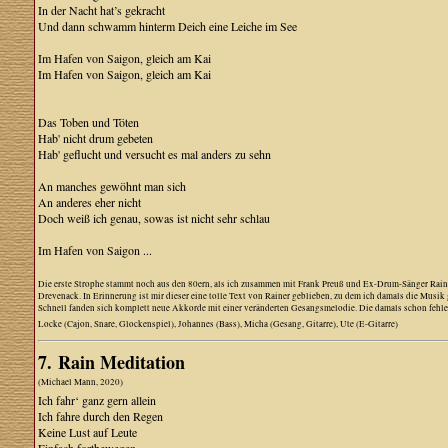
In der Nacht hat’s gekracht
Und dann schwamm hinterm Deich eine Leiche im See
Im Hafen von Saigon, gleich am Kai
Im Hafen von Saigon, gleich am Kai
Das Toben und Töten
Hab' nicht drum gebeten
Hab' geflucht und versucht es mal anders zu sehn
An manches gewöhnt man sich
An anderes eher nicht
Doch weiß ich genau, sowas ist nicht sehr schlau
Im Hafen von Saigon ...
Die erste Strophe stammt noch aus den 80ern, als ich zusammen mit Frank Preuß und Ex-Drum-Sänger Rainer Ri
Drevenack. In Erinnerung ist mir dieser eine tolle Text von Rainer geblieben, zu dem ich damals die Musi
Schnell fanden sich komplett neue Akkorde mit einer veränderten Gesangsmelodie. Die damals schon fehlen
Locke (Cajon, Snare, Glockenspiel), Johannes (Bass), Micha (Gesang, Gitarre), Ute (E-Gitarre)
7. Rain Meditation
(Michael Mann, 2020)
Ich fahr‘ ganz gern allein
Ich fahre durch den Regen
Keine Lust auf Leute