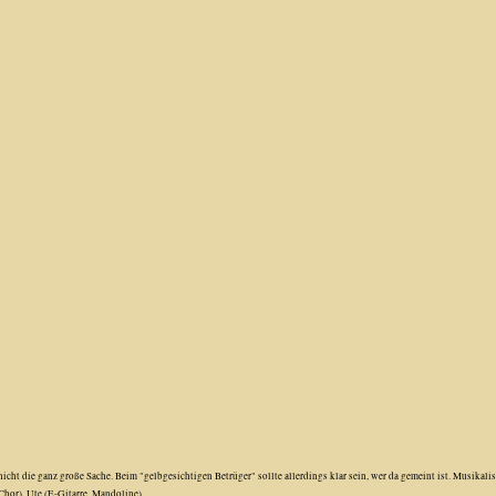
 die ganz große Sache. Beim "gelbgesichtigen Betrüger" sollte allerdings klar sein, wer da gemeint ist. Musikali
Chor), Ute (E-Gitarre, Mandoline)