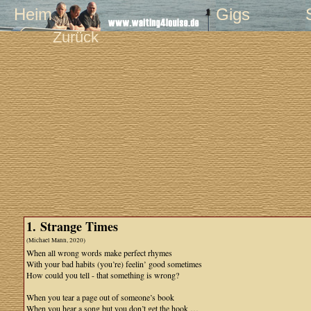
Heim
Gigs
Zurück
1. Strange Times
(Michael Mann, 2020)
When all wrong words make perfect rhymes
With your bad habits (you’re) feelin’ good sometimes
How could you tell - that something is wrong?
When you tear a page out of someone’s book
When you hear a song but you don’t get the hook …