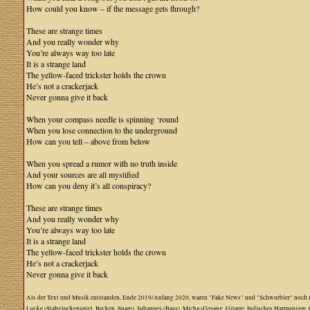
How could you know – if the message gets through?
These are strange times
And you really wonder why
You’re always way too late
It is a strange land
The yellow-faced trickster holds the crown
He’s not a crackerjack
Never gonna give it back
When your compass needle is spinning ‘round
When you lose connection to the underground
How can you tell – above from below
When you spread a rumor with no truth inside
And your sources are all mystified
How can you deny it’s all conspiracy?
These are strange times
And you really wonder why
You’re always way too late
It is a strange land
The yellow-faced trickster holds the crown
He’s not a crackerjack
Never gonna give it back
Als der Text und Musik entstanden, Ende 2019/Anfang 2020, waren "Fake News" und "Schwurbler" noch nicht
Locke (Stabglockenspiel, Becken, Snare), Johannes (Bass), Micha (Gesang, Gitarre, Indisches Harmonium, 