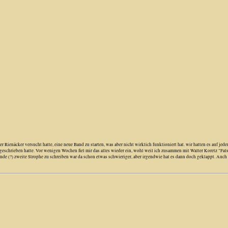
enäcker versucht hatte, eine neue Band zu starten, was aber nicht wirklich funktioniert hat. wir hatten es auf jeden 
k geschrieben hatte. Vor wenigen Wochen fiel mir das alles wieder ein, wohl weil ich zusammen mit Walter Koretz "F
de (?) zweite Strophe zu schreiben war da schon etwas schwieriger, aber irgendwie hat es dann doch geklappt. Auch 