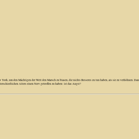
 York, um den Mächtigen der Welt den Marsch zu blasen, die nichts Besseres zu tun haben, als sie zu verhöhnen. Da
terschiedlichen Alters einen Nerv getroffen zu haben: ist das Angst?