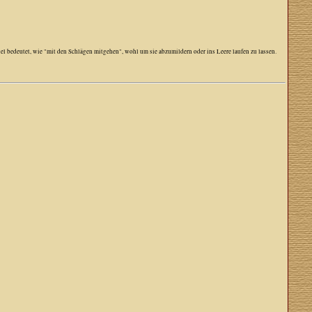
el bedeutet, wie "mit den Schlägen mitgehen", wohl um sie abzumildern oder ins Leere laufen zu lassen.