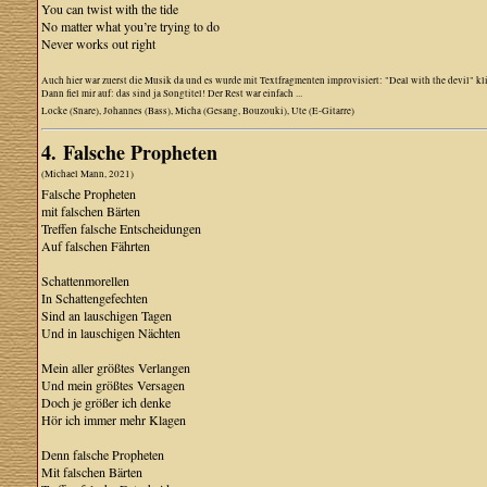
You can twist with the tide
No matter what you’re trying to do
Never works out right
Auch hier war zuerst die Musik da und es wurde mit Textfragmenten improvisiert: "Deal with the devil" kl
Dann fiel mir auf: das sind ja Songtitel! Der Rest war einfach ...
Locke (Snare), Johannes (Bass), Micha (Gesang, Bouzouki), Ute (E-Gitarre)
4. Falsche Propheten
(Michael Mann, 2021)
Falsche Propheten
mit falschen Bärten
Treffen falsche Entscheidungen
Auf falschen Fährten
Schattenmorellen
In Schattengefechten
Sind an lauschigen Tagen
Und in lauschigen Nächten
Mein aller größtes Verlangen
Und mein größtes Versagen
Doch je größer ich denke
Hör ich immer mehr Klagen
Denn falsche Propheten
Mit falschen Bärten