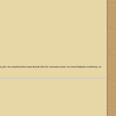
nn gab's im Lokalfernsehen einen Bericht über die Autotuner-Szene von einem Parkplatz in Bottrop, wo