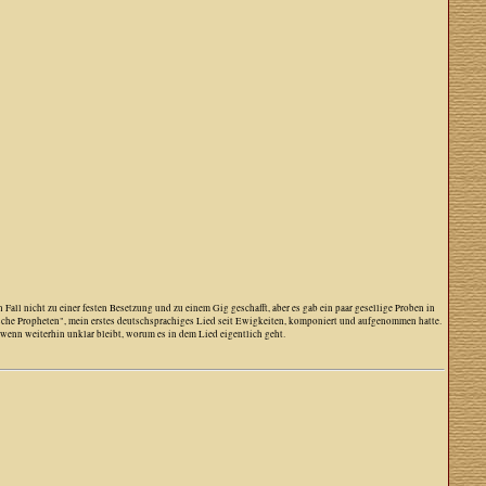
Fall nicht zu einer festen Besetzung und zu einem Gig geschafft, aber es gab ein paar gesellige Proben in
alsche Propheten", mein erstes deutschsprachiges Lied seit Ewigkeiten, komponiert und aufgenommen hatte.
wenn weiterhin unklar bleibt, worum es in dem Lied eigentlich geht.