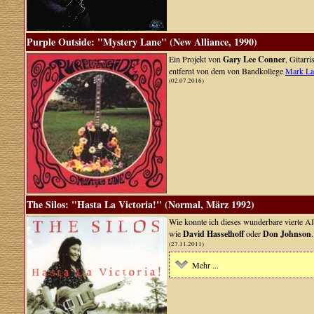
Purple Outside: "Mystery Lane" (New Alliance, 1990)
Ein Projekt von
Gary Lee Conner
, Gitarri
entfernt von dem von Bandkollege
Mark La
(02.07.2016)
The Silos: "Hasta La Victoria!" (Normal, März 1992)
Wie konnte ich dieses wunderbare vierte 
wie
David Hasselhoff
oder
Don Johnson
.
(27.11.2011)
Mehr ...