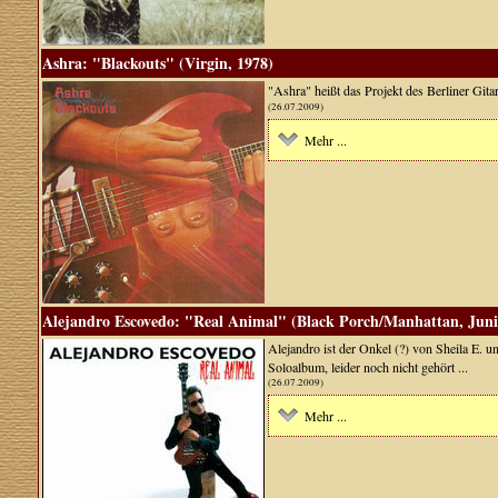
Ashra: "Blackouts" (Virgin, 1978)
"Ashra" heißt das Projekt des Berliner Gita
(26.07.2009)
Mehr ...
Alejandro Escovedo: "Real Animal" (Black Porch/Manhattan, Juni
Alejandro ist der Onkel (?) von Sheila E. 
Soloalbum, leider noch nicht gehört ...
(26.07.2009)
Mehr ...