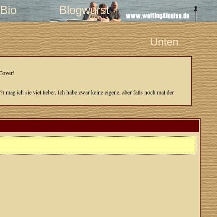
Bio
Blogwurst
Unten
 Cover!
 mag ich sie viel lieber. Ich habe zwar keine eigene, aber falls noch mal der
 mir recht lange bedauert hat und
Man
, bei denen die SG immer sehr beliebt war.