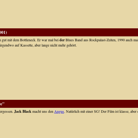
001)
lem gut mit dem Bottleneck. Er war mal bei
der
Blues Band aus Rockpalast-Zeiten, 1990 auch mal
h irgendwo auf Kassette, aber lange nicht mehr gehört.
re"
vergessen.
Jack Black
macht uns den
Angus
. Natürlich mit einer SG! Der Film ist klasse, aber