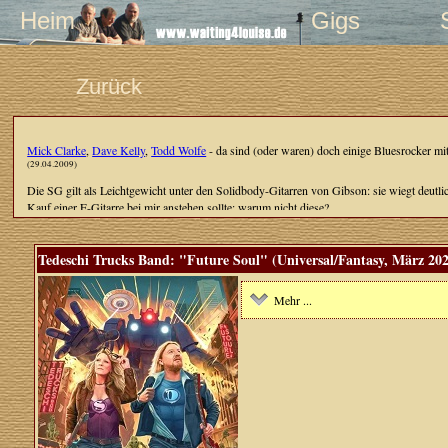
Heim
Gigs
Zurück
Mick Clarke
,
Dave Kelly
,
Todd Wolfe
- da sind (oder waren) doch einige Bluesrocker mi
(29.04.2009)
Die SG gilt als Leichtgewicht unter den Solidbody-Gitarren von Gibson: sie wiegt deutli
Kauf einer E-Gitarre bei mir anstehen sollte: warum nicht diese?
Den Anfang auf dieser dritten Themenseite mit Gitarren auf Plattencovern nach der
Telec
(23.01.2009)
Tedeschi Trucks Band: "Future Soul" (Universal/Fantasy, März 20
Mehr ...