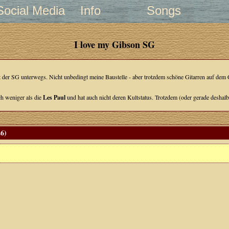
Social Media
Info
Songs
I love my Gibson SG
t der SG unterwegs. Nicht unbedingt meine Baustelle - aber trotzdem schöne Gitarren auf dem
ch weniger als die
Les Paul
und hat auch nicht deren Kultstatus. Trotzdem (oder gerade deshalb?)
aster
und der
Rickenbacker
machen
Terry Reid
, dessen
Album "
Rogue Waves
"
zu m#gen bei
26)