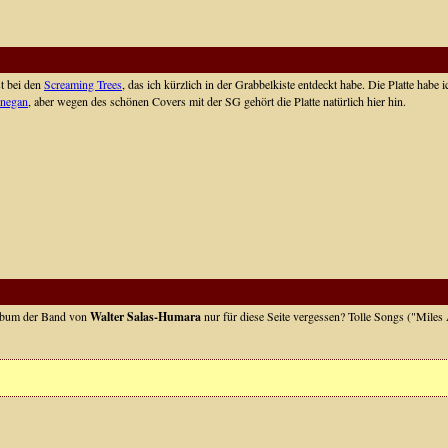
st bei den
Screaming Trees
, das ich kürzlich in der Grabbelkiste entdeckt habe. Die Platte habe
negan
, aber wegen des schönen Covers mit der SG gehört die Platte natürlich hier hin.
Album der Band von
Walter Salas-Humara
nur für diese Seite vergessen? Tolle Songs ("Miles