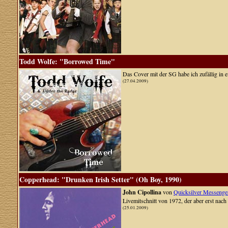
Todd Wolfe: "Borrowed Time"
Das Cover mit der SG habe ich zufällig in e
(27.04.2009)
Copperhead: "Drunken Irish Setter" (Oh Boy, 1990)
John Cipollina
von
Quicksilver Messenge
Livemitschnitt von 1972, der aber erst nach
(25.01.2009)