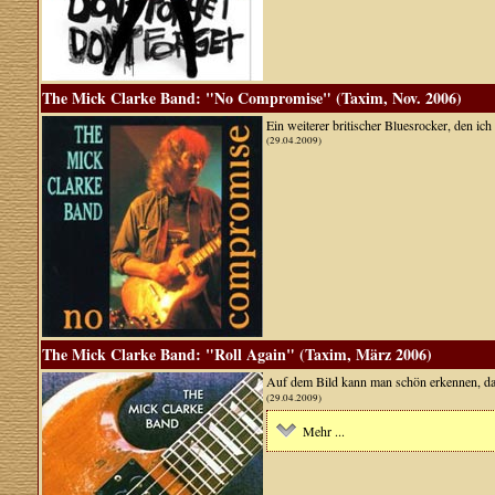
The Mick Clarke Band: "No Compromise" (Taxim, Nov. 2006)
Ein weiterer britischer Bluesrocker, den ich 
(29.04.2009)
The Mick Clarke Band: "Roll Again" (Taxim, März 2006)
Auf dem Bild kann man schön erkennen, da
(29.04.2009)
Mehr ...