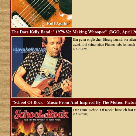
The Dave Kelly Band: "1979-82: Making Whoopee" (BGO, April 2
Ein guter englischer Bluesgitarrist, vor al
zwei, drei seiner alten Platten habe ich auc
(28.04.2009)
"School Of Rock - Music From And Inspired By The Motion Pictu
Den Film "School Of Rock" hätte ich fast 
(27.04.2009)