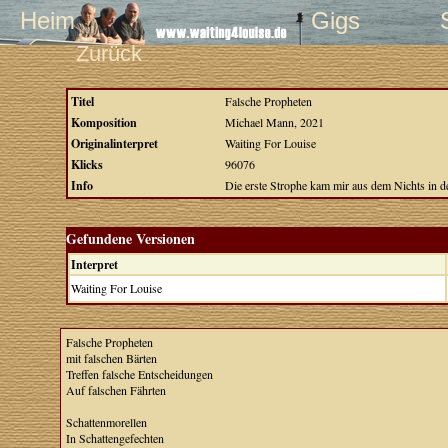
Heim
Gigs
Zurück
Titel
Falsche Propheten
Komposition
Michael Mann, 2021
Originalinterpret
Waiting For Louise
Klicks
96076
Info
Die erste Strophe kam mir aus dem Nichts in de
Gefundene Versionen
Interpret
Waiting For Louise
Falsche Propheten
mit falschen Bärten
Treffen falsche Entscheidungen
Auf falschen Fährten
Schattenmorellen
In Schattengefechten