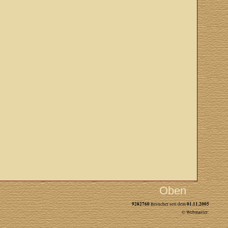
Oben
9282760
01.11.2005
Besucher seit dem
© Webmaster: