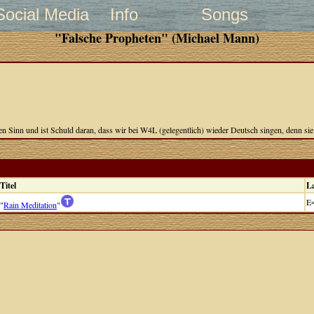
Social Media
Info
Songs
"Falsche Propheten" (Michael Mann)
n Sinn und ist Schuld daran, dass wir bei W4L (gelegentlich) wieder Deutsch singen, denn sie l
Titel
L
E
"
Rain Meditation
"