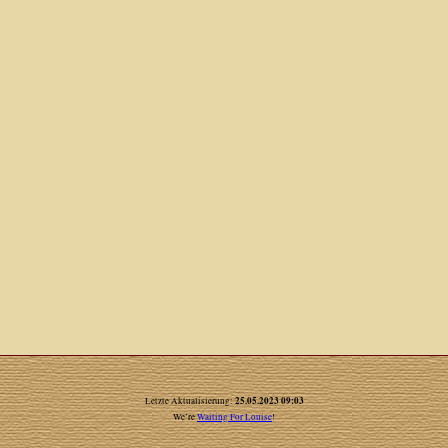
25.05.2023 09:03
Letzte Aktualisierung:
We’re
Waiting For Louise
!