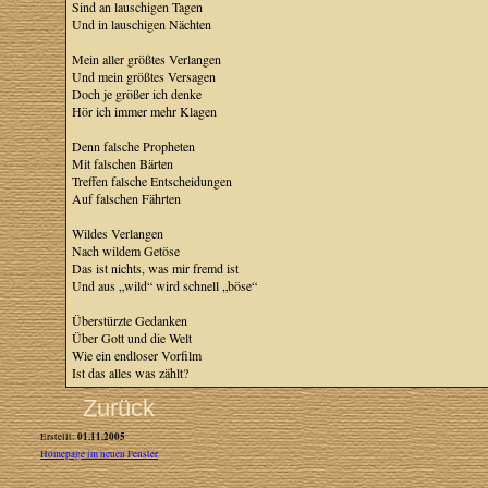
Sind an lauschigen Tagen
Und in lauschigen Nächten
Mein aller größtes Verlangen
Und mein größtes Versagen
Doch je größer ich denke
Hör ich immer mehr Klagen
Denn falsche Propheten
Mit falschen Bärten
Treffen falsche Entscheidungen
Auf falschen Fährten
Wildes Verlangen
Nach wildem Getöse
Das ist nichts, was mir fremd ist
Und aus „wild“ wird schnell „böse“
Überstürzte Gedanken
Über Gott und die Welt
Wie ein endloser Vorfilm
Ist das alles was zählt?
Zurück
01.11.2005
Erstellt:
Homepage im neuen Fenster