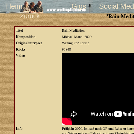
Heim
Gigs
Social Med
Zurück
"Rain Medit
Titel
Rain Meditation
Komposition
Michael Mann, 2020
Originalinterpret
Waiting For Louise
Klicks
95848
Video
Info
Frühjahr 2020. Ich saß nach OP und Reha zu hause
und Wetter mit dem Fahrrad auf dem Rheindeich u