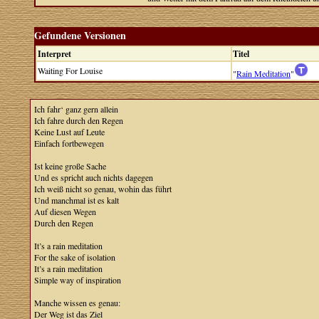
Gefundene Versionen
Interpret
Titel
Waiting For Louise
"
Rain Meditation
"
Ich fahr‘ ganz gern allein
Ich fahre durch den Regen
Keine Lust auf Leute
Einfach fortbewegen
Ist keine große Sache
Und es spricht auch nichts dagegen
Ich weiß nicht so genau, wohin das führt
Und manchmal ist es kalt
Auf diesen Wegen
Durch den Regen
It’s a rain meditation
For the sake of isolation
It’s a rain meditation
Simple way of inspiration
Manche wissen es genau:
Der Weg ist das Ziel