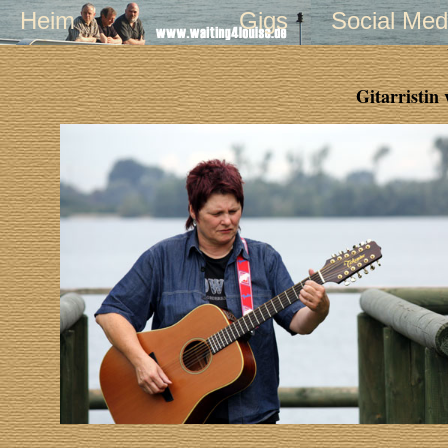
Heim
Gigs
Social Med
Gitarristin