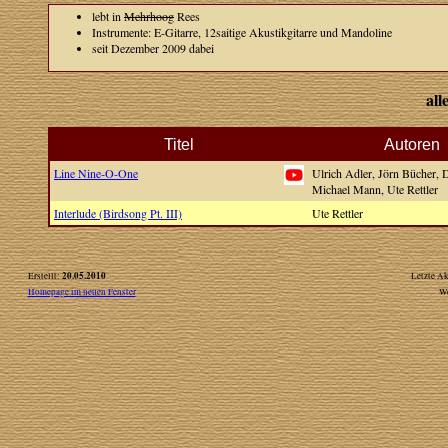
lebt in
Mehrhoog
Rees
Instrumente: E-Gitarre, 12saitige Akustikgitarre und Mandoline
seit Dezember 2009 dabei
all
Titel
Autoren
Line Nine-O-One
Ulrich Adler, Jörn Bücher, 
Michael Mann, Ute Rettler
Interlude (Birdsong Pt. III)
Ute Rettler
20.05.2010
Erstellt:
Letzte Ak
Homepage im neuen Fenster
W