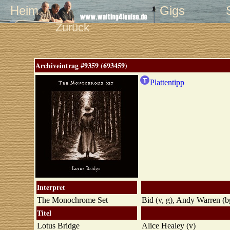
Heim
Gigs
Zurück
Archiveintrag #9359 (693459)
Plattentipp
Interpret
The Monochrome Set
Bid (v, g), Andy Warren (b
Titel
Lotus Bridge
Alice Healey (v)