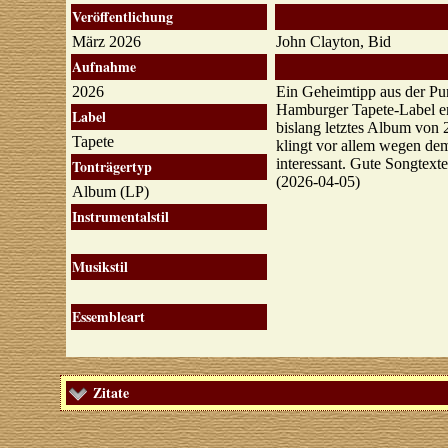
Veröffentlichung
März 2026
John Clayton, Bid
Aufnahme
2026
Ein Geheimtipp aus der Pun
Hamburger Tapete-Label ers
Label
bislang letztes Album von 
Tapete
klingt vor allem wegen de
interessant. Gute Songtext
Tonträgertyp
(2026-04-05)
Album (LP)
Instrumentalstil
Musikstil
Essembleart
Zitate