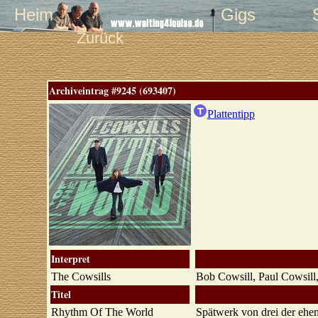
Heim
Gigs
Zurück
Archiveintrag #9245 (693407)
Plattentipp
Interpret
The Cowsills
Bob Cowsill, Paul Cowsill
Titel
Rhythm Of The World
Spätwerk von drei der ehem