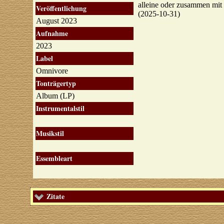
alleine oder zusammen mit
Veröffentlichung
(2025-10-31)
August 2023
Aufnahme
2023
Label
Omnivore
Tonträgertyp
Album (LP)
Instrumentalstil
Musikstil
Essembleart
Zitate