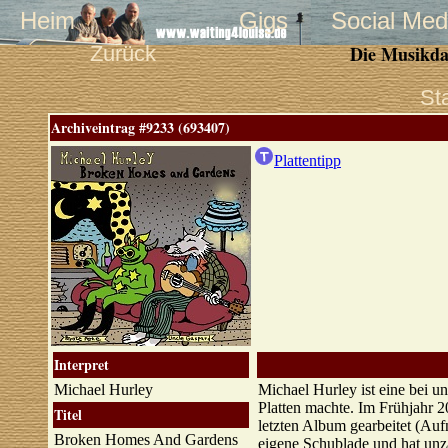
Heim
Gigs
Social Med
Zurück
Die Musikda
St
Archiveintrag #9233 (693407)
Plattentipp
Interpret
Michael Hurley
Michael Hurley ist eine bei u
Platten machte. Im Frühjahr 20
Titel
letzten Album gearbeitet (Au
Broken Homes And Gardens
eigene Schublade und hat unz