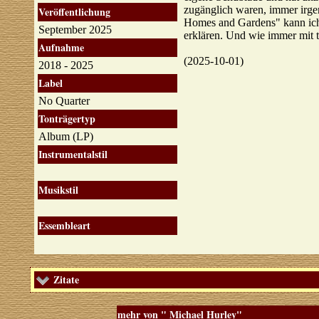
zugänglich waren, immer irge
Veröffentlichung
Homes and Gardens" kann ich
September 2025
erklären. Und wie immer mit 
Aufnahme
(2025-10-01)
2018 - 2025
Label
No Quarter
Tonträgertyp
Album (LP)
Instrumentalstil
Musikstil
Essembleart
Zitate
mehr von " Michael Hurley"