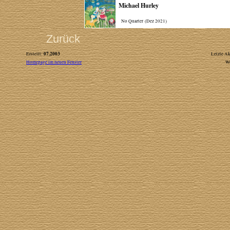
Michael Hurley
No Quarter (Dez 2021)
Zurück
07.2003
Erstellt:
Letzte Ak
Homepage im neuen Fenster
W