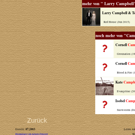
mehr von " Larry Campbell
Larry Campbell & Te
Red House (Jun 2015)
noch mehr von "Cam
Cornell
Cam
Grounation (1
Cornell
Cam
Blood & Fire (
Kate
Campbe
Evangeline (2
Isobel
Campb
Snowstorm (De
Zurück
07.2003
Erstellt:
Letzte Ak
Homepage im neuen Fenster
W