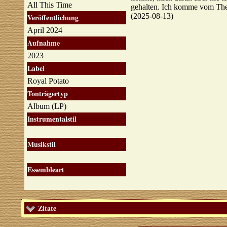
All This Time
gehalten. Ich komme vom Th
(2025-08-13)
Veröffentlichung
April 2024
Aufnahme
2023
Label
Royal Potato
Tonträgertyp
Album (LP)
Instrumentalstil
Musikstil
Essembleart
Zitate