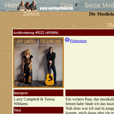
Heim
Gigs
Social Med
Zurück
Die Musikda
St
Archiveintrag #9222 (693456)
Plattentipp
Interpret
Larry Campbell & Teresa
Ein weiters Paar, das musika
Williams
betont habe finde ich das fas
Nah dran war ich mal in jung
Titel
konnte, mich daran aber nie t