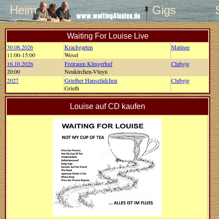
Heim
Gigs
Waiting For Louise Live
30.08.2026
Krachgarten
Matinee
11:00-15:00
Wesel
16.10.2026
Freiraum Klingerhuf
Clubgig
20:00
Neukirchen-Vluyn
2027
Griether Hanselädchen
Clubgig
Grieth
Louise auf CD kaufen