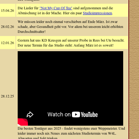
Die Lieder für
"Not My Cup Of Tea"
sind aufgenommen und die
15.04.26
Abmischung ist in der Mache. Hier ein paar
Studioimpressionen
.
Wir müssen leider noch einmal verschieben auf Ende März. Ist zwar
28.02.26
schade, aber Gesundheit geht vor. Vor allem bei unserem leicht erhöhten
Durchschnittsalter!
Gestern hat uns KD Keusgen auf unserer Probe in Rees bei Ute besucht.
12.01.26
Der neue Termin für das Studio steht: Anfang März ist es soweit!
28.12.25
Die besten Tontäger aus 2025 - findet wenigstens euer Weppmeister. Und
leider immer noch nix Neues zum nächsten Studiotermin von W4L.
Abwarten und Sekt trinken.