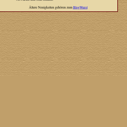
Ältere Neuigkeiten gehören zum
BlogWurst
Cover The Cover
] [
Cover A Record
] [
Datenschutzerklärung
] [
Disclaimer
] [
Nick Drake
]
on SG
] [
Grabbelkiste
] [
The Grateful Dead
] [
Impressum
] [
Impulse!
] [
Infomaterial
] [
Inselplatten
]
 History
] [
Pressestimmen
] [
Rain Meditation
] [
Return To Sender
] [
Rickenbacker
] [
Jess Roden
]
Ugly Covers
] [
Youtube
] [
Zehn Zoll
]