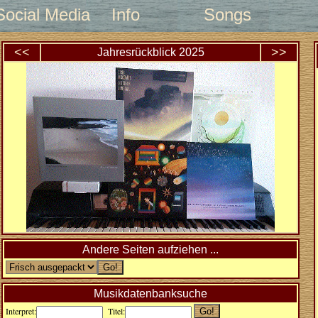
Social Media
Info
Songs
<<
>>
Jahresrückblick
2025
Andere Seiten aufziehen ...
Musikdatenbanksuche
Interpret:
Titel: