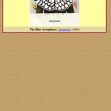
The Blue Aeroplanes:
"Swagger"
(1990)