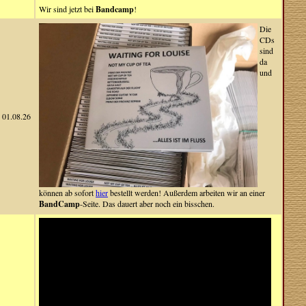
Wir sind jetzt bei
Bandcamp
!
Die
CDs
sind
da
und
01.08.26
können ab sofort
hier
bestellt werden! Außerdem arbeiten wir an einer
BandCamp
-Seite. Das dauert aber noch ein bisschen.