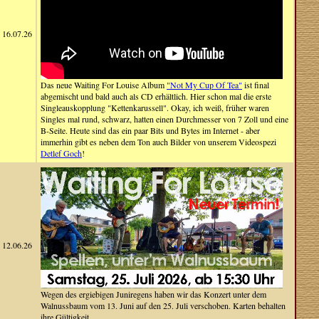
16.07.26
Das neue Waiting For Louise Album
"Not My Cup Of Tea"
ist final
abgemischt und bald auch als CD erhältlich. Hier schon mal die erste
Singleauskopplung "Kettenkarussell". Okay, ich weiß, früher waren
Singles mal rund, schwarz, hatten einen Durchmesser von 7 Zoll und eine
B-Seite. Heute sind das ein paar Bits und Bytes im Internet - aber
immerhin gibt es neben dem Ton auch Bilder von unserem Videospezi
Detlef Goch
!
12.06.26
Wegen des ergiebigen Juniregens haben wir das Konzert unter dem
Walnussbaum vom 13. Juni auf den 25. Juli verschoben. Karten behalten
ihre Gültigkeit.