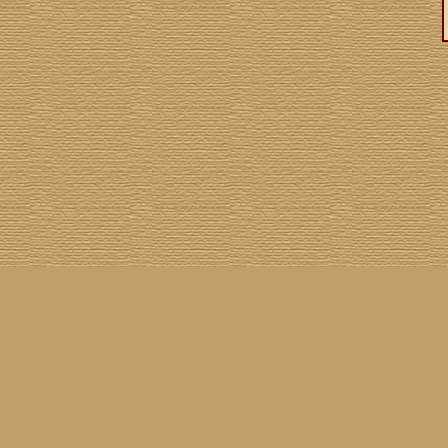
asil!
] [
Tim Buckley
] [
Catacombo
] [
Cool Smokers
] [
Compilation vs. Original
] [
Covergirls
] [
ender
] [
Flying Nun
] [
Frisch ausgepackt
] [
Formentera
] [
Gibson ES 335
] [
Gibson Firebird
] [
Gibs
inyl
] [
Marina
] [
Musikdatenbank
] [
Musings In Stereo
] [
New Rose
] [
Gram Parsons)
] [
Pop
he Siren
] [
Songwriter auf Abwegen
] [
SST
] [
Statistik
] [
Steel
] [
Telecaster
] [
A Tribute To ...
] [
© Webmaster:
Michael Mann
für Waiting For Louise
11.04.2026 09:52
Letzte Aktualisierung am
3039297
01.08.2002
Besucher seit dem
135
06.08.2026
7
60
Besucher am
(
Besucher online seit
Min.)
Waiting For Louise
25.02.2001
sind angeleint seit dem