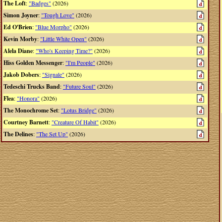
The Loft
:
"Badges"
(2026)
Simon Joyner
:
"Tough Love"
(2026)
Ed O'Brien
:
"Blue Morpho"
(2026)
Kevin Morby
:
"Little White Open"
(2026)
Alela Diane
:
"Who's Keeping Time?"
(2026)
Hiss Golden Messenger
:
"I'm People"
(2026)
Jakob Dobers
:
"Signale"
(2026)
Tedeschi Trucks Band
:
"Future Soul"
(2026)
Flea
:
"Honora"
(2026)
The Monochrome Set
:
"Lotus Bridge"
(2026)
Courtney Barnett
:
"Creature Of Habit"
(2026)
The Delines
:
"The Set Up"
(2026)