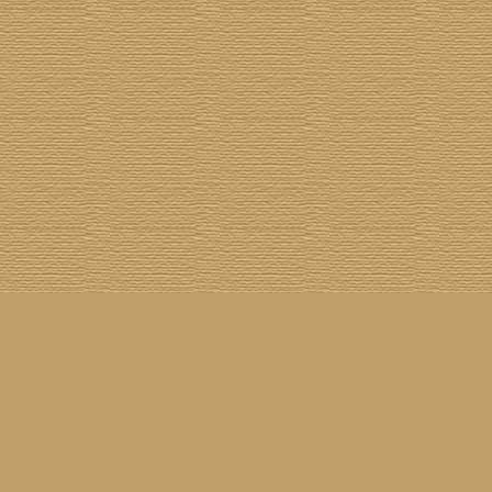
[
100 Meisterwerke
] [
1001 Alben
] [
Aktuelle Besetzung
] [
Banjogirls
] [
Blue Note
] [
Br
[
Drummer/Singer/Songwriters
] [
DVD
] [
ECM
] [
Epiphone Casino
] [
Fakebook
] [
F
[
Jahresrückblick 2023
] [
Jumboladies
] [
Kiosk
] [
Live Classics
] [
Lost & Found
] [
Louise On V
[
Rotation
] [
Rusty Nails
] [
Songs To T