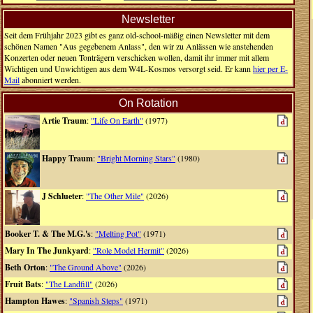
Newsletter
Seit dem Frühjahr 2023 gibt es ganz old-school-mäßig einen Newsletter mit dem
schönen Namen "Aus gegebenem Anlass", den wir zu Anlässen wie anstehenden
Konzerten oder neuen Tonträgern verschicken wollen, damit ihr immer mit allem
Wichtigen und Unwichtigen aus dem W4L-Kosmos versorgt seid. Er kann
hier per E-
Mail
abonniert werden.
On Rotation
Artie Traum
:
"Life On Earth"
(1977)
Happy Traum
:
"Bright Morning Stars"
(1980)
J Schlueter
:
"The Other Mile"
(2026)
Booker T. & The M.G.'s
:
"Melting Pot"
(1971)
Mary In The Junkyard
:
"Role Model Hermit"
(2026)
Beth Orton
:
"The Ground Above"
(2026)
Fruit Bats
:
"The Landfill"
(2026)
Hampton Hawes
:
"Spanish Steps"
(1971)