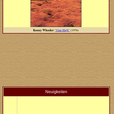
Kenny Wheeler:
"Gnu High"
(1976)
Neuigkeiten