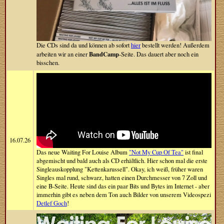
Die CDs sind da und können ab sofort
hier
bestellt werden! Außerdem
BandCamp
arbeiten wir an einer
-Seite. Das dauert aber noch ein
bisschen.
16.07.26
Das neue Waiting For Louise Album
"Not My Cup Of Tea"
ist final
abgemischt und bald auch als CD erhältlich. Hier schon mal die erste
Singleauskopplung "Kettenkarussell". Okay, ich weiß, früher waren
Singles mal rund, schwarz, hatten einen Durchmesser von 7 Zoll und
eine B-Seite. Heute sind das ein paar Bits und Bytes im Internet - aber
immerhin gibt es neben dem Ton auch Bilder von unserem Videospezi
Detlef Goch
!