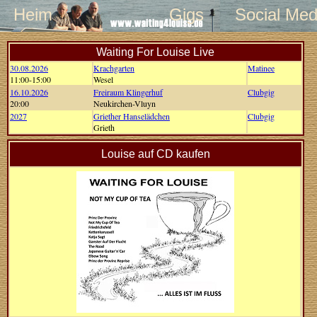
Heim
Gigs
Social Med
Waiting For Louise Live
30.08.2026
Krachgarten
Matinee
11:00-15:00
Wesel
16.10.2026
Freiraum Klingerhuf
Clubgig
20:00
Neukirchen-Vluyn
2027
Griether Hanselädchen
Clubgig
Grieth
Louise auf CD kaufen