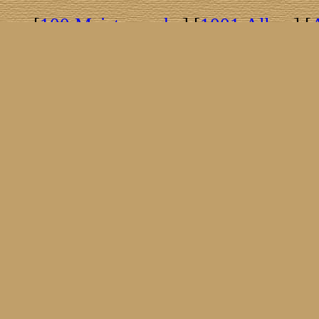
[
100 Meisterwerke
] [
1001 Alben
] [
[
Brasil!
] [
Tim Buckley
] [
Catacombo
[
Covergirls
] [
Cover The Cover
] [
Cover
[
Nick Drake
] [
Drummer/Singer/Song
[
Fakebook
] [
Fender
] [
Flyin
[
Gibson ES 335
] [
Gibson Firebird
] [
G
[
Impressum
] [
Impulse!
] [
Infomate
[
Jumboladies
] [
Kiosk
] [
Live Classic
[
Musikdatenbank
] [
Musings In Stere
[
Pressestimmen
] [
Rain Meditation
] [
R
[
Rotation
] [
Rusty Nails
] [
Songs To 
[
Statistik
] [
Steel
] [
Telecaster
] [
A T
[